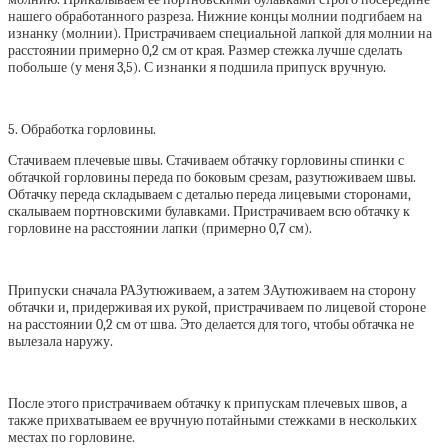
нашего обработанного разреза. Нижние концы молнии подгибаем на
изнанку (молнии). Пристрачиваем специальной лапкой для молнии на
расстоянии примерно 0,2 см от края. Размер стежка лучше сделать
побольше (у меня 3,5). С изнанки я подшила припуск вручную.
5. Обработка горловины.
Стачиваем плечевые швы. Стачиваем обтачку горловины спинки с
обтачкой горловины переда по боковым срезам, разутюживаем швы.
Обтачку переда складываем с деталью переда лицевыми сторонами,
скалываем портновскими булавками. Пристрачиваем всю обтачку к
горловине на расстоянии лапки (примерно 0,7 см).
Припуски сначала РАЗутюживаем, а затем ЗАутюживаем на сторону
обтачки и, придерживая их рукой, пристрачиваем по лицевой стороне
на расстоянии 0,2 см от шва. Это делается для того, чтобы обтачка не
вылезала наружу.
После этого пристрачиваем обтачку к припускам плечевых швов, а
также прихватываем ее вручную потайными стежками в нескольких
местах по горловине.