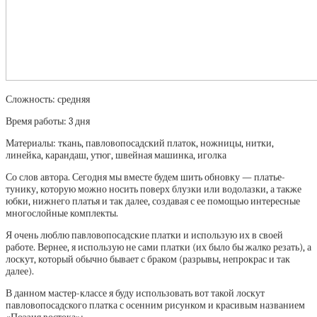
Сложность: средняя
Время работы: 3 дня
Материалы: ткань, павловопосадский платок, ножницы, нитки,
линейка, карандаш, утюг, швейная машинка, иголка
Со слов автора. Сегодня мы вместе будем шить обновку — платье-
тунику, которую можно носить поверх блузки или водолазки, а также
юбки, нижнего платья и так далее, создавая с ее помощью интересные
многослойные комплекты.
Я очень люблю павловопосадские платки и использую их в своей
работе. Вернее, я использую не сами платки (их было бы жалко резать), а
лоскут, который обычно бывает с браком (разрывы, непрокрас и так
далее).
В данном мастер-классе я буду использовать вот такой лоскут
павловопосадского платка с осенним рисунком и красивым названием