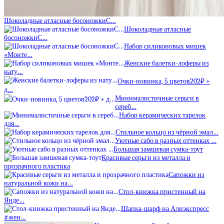
Шоколадные атласные босоножкиС…
Шоколадные атласные
босоножкиС…
Набор силиконовых мишек
«Монте…
Женские балетки-лоферы из
нату…
Очки-новинка, 5 цветов202₽ +
д…
Минималистичные серьги в
сереб…
Набор керамических тарелок
для…
Стильное кольцо из чёрной эмал…
Уютные сабо в разных оттенках …
Большая замшевая сумка-тоут
Красивые серьги из металла и
прозрачного пластика
Сапожки из
натуральной кожи на…
Стол-книжка пристенный на
Янде…
Шапка-шарф на Алиэкспресс
#жен…