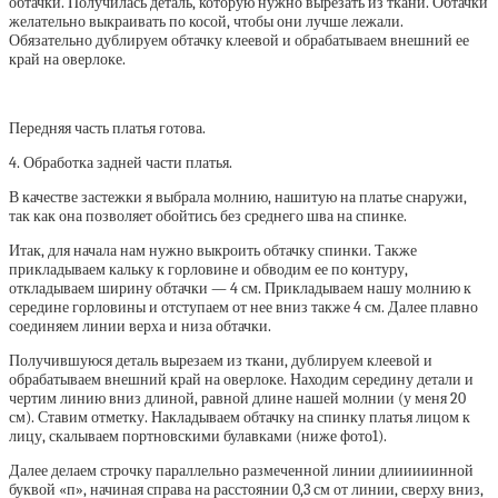
обтачки. Получилась деталь, которую нужно вырезать из ткани. Обтачки
желательно выкраивать по косой, чтобы они лучше лежали.
Обязательно дублируем обтачку клеевой и обрабатываем внешний ее
край на оверлоке.
Передняя часть платья готова.
4. Обработка задней части платья.
В качестве застежки я выбрала молнию, нашитую на платье снаружи,
так как она позволяет обойтись без среднего шва на спинке.
Итак, для начала нам нужно выкроить обтачку спинки. Также
прикладываем кальку к горловине и обводим ее по контуру,
откладываем ширину обтачки — 4 см. Прикладываем нашу молнию к
середине горловины и отступаем от нее вниз также 4 см. Далее плавно
соединяем линии верха и низа обтачки.
Получившуюся деталь вырезаем из ткани, дублируем клеевой и
обрабатываем внешний край на оверлоке. Находим середину детали и
чертим линию вниз длиной, равной длине нашей молнии (у меня 20
см). Ставим отметку. Накладываем обтачку на спинку платья лицом к
лицу, скалываем портновскими булавками (ниже фото1).
Далее делаем строчку параллельно размеченной линии длииииинной
буквой «п», начиная справа на расстоянии 0,3 см от линии, сверху вниз,