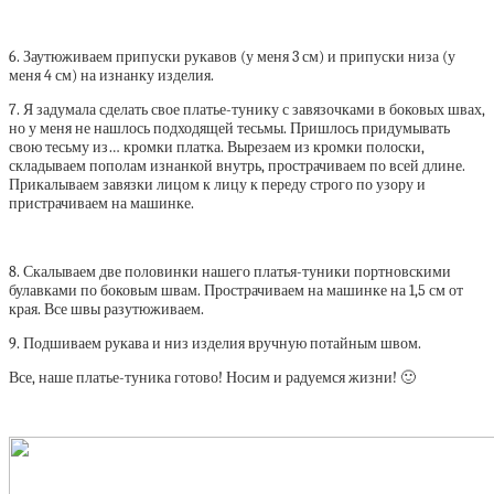
6. Заутюживаем припуски рукавов (у меня 3 см) и припуски низа (у
меня 4 см) на изнанку изделия.
7. Я задумала сделать свое платье-тунику с завязочками в боковых швах,
но у меня не нашлось подходящей тесьмы. Пришлось придумывать
свою тесьму из… кромки платка. Вырезаем из кромки полоски,
складываем пополам изнанкой внутрь, прострачиваем по всей длине.
Прикалываем завязки лицом к лицу к переду строго по узору и
пристрачиваем на машинке.
8. Скалываем две половинки нашего платья-туники портновскими
булавками по боковым швам. Прострачиваем на машинке на 1,5 см от
края. Все швы разутюживаем.
9. Подшиваем рукава и низ изделия вручную потайным швом.
Все, наше платье-туника готово! Носим и радуемся жизни! 🙂