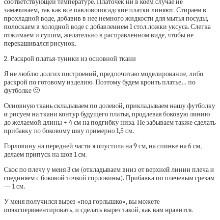
соответствующей температуре. Платочек ни в коем случае не
замачиваем, так как все павловопосадские платки линяют. Стираем в
прохладной воде, добавив в нее немного жидкости для мытья посуды,
полоскаем в холодной воде с добавлением 1 стол.ложки уксуса. Слегка
отжимаем и сушим, желательно в расправленном виде, чтобы не
перекашивался рисунок.
2. Раскрой платья-туники из основной ткани
Я не люблю долгих построений, предпочитаю моделирование, либо
раскрой по готовому изделию. Поэтому будем кроить платье… по
футболке 🙂
Основную ткань складываем по долевой, прикладываем нашу футболку
и рисуем на ткани контур будущего платья, продлевая боковую линию
до желаемой длины + 4 см на подгибку низа. Не забываем также сделать
прибавку по боковому шву примерно 1,5 см.
Горловину на передней части я опустила на 9 см, на спинке на 6 см,
делаем припуск на шов 1 см.
Скос по плечу у меня 3 см (откладываем вниз от верхней линии плеча и
соединяем с боковой точкой горловины). Прибавка по плечевым срезам
— 1 см.
У меня получился вырез «под горлышко», вы можете
поэкспериментировать, и сделать вырез такой, как вам нравится.