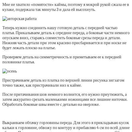
Мне не хватило «помятости» каймы, поэтому я мокрой рукой сжала ее в
кулаке, подержала так минуты 3 и дала ей высохнуть.
Теперь нужно соединить нашу готовую деталь с передней частью
платья. Прикалываем деталь к середине переда, а боковые части немного
опускаем вниз, стараясь совместить боковые срезы переда и детали.
Нижняя часть детали при этом красиво присбаривается и при носке не
будет лежать плоско на платье.
Проверяем деталь на симметричность и приметываем ее к передней
половинке платья.
Пристрачиваем деталь из платка по верхней линии рисунка зигзагом
точно также, как пристрачивали низ к кайме.
После притачивания шов немного волнится, его нужно приутюжить, а
затем аккуратно срезать маленькими ножницами все лишние ниточки.
Обработать боковые швы вместе с деталью на оверлоке.
Выкраиваем обтачку горловины переда. Для этого я прикладываю кусок
кальки к горловине, обвожу по контуру и прибавляю 4 см по всей длине