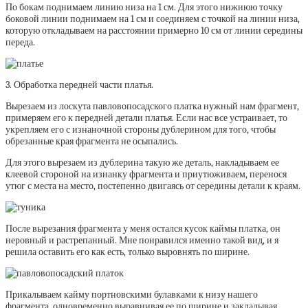
По бокам поднимаем линию низа на 1 см. Для этого нижнюю точку
боковой линии поднимаем на 1 см и соединяем с точкой на линии низа,
которую откладываем на расстоянии примерно 10 см от линии середины
переда.
3. Обработка передней части платья.
Вырезаем из лоскута павловопосадского платка нужный нам фрагмент,
примеряем его к передней детали платья. Если нас все устраивает, то
укрепляем его с изнаночной стороны дублерином для того, чтобы
обрезанные края фрагмента не осыпались.
Для этого вырезаем из дублерина такую же деталь, накладываем ее
клеевой стороной на изнанку фрагмента и приутюживаем, перенося
утюг с места на место, постепенно двигаясь от середины детали к краям.
После вырезания фрагмента у меня остался кусок каймы платка, он
неровный и растрепанный. Мне понравился именно такой вид, и я
решила оставить его как есть, только выровнять по ширине.
Прикалываем кайму портновскими булавками к низу нашего
фрагмента, одновременно выравнивая ее по ширине и закладывая