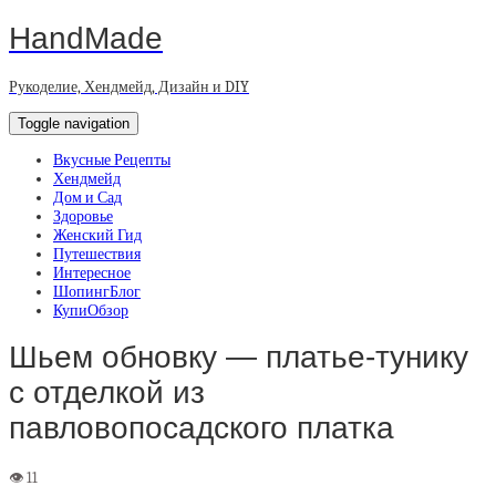
HandMade
Рукоделие, Хендмейд, Дизайн и DIY
Toggle navigation
Вкусные Рецепты
Хендмейд
Дом и Сад
Здоровье
Женский Гид
Путешествия
Интересное
ШопингБлог
КупиОбзор
Шьем обновку — платье-тунику
с отделкой из
павловопосадского платка