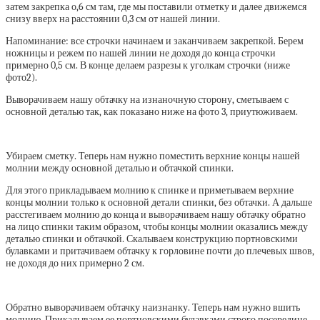
затем закрепка о,6 см там, где мы поставили отметку и далее движемся
снизу вверх на расстоянии 0,3 см от нашей линии.
Напоминание: все строчки начинаем и заканчиваем закрепкой. Берем
ножницы и режем по нашей линии не доходя до конца строчки
примерно 0,5 см. В конце делаем разрезы к уголкам строчки (ниже
фото2).
Выворачиваем нашу обтачку на изнаночную сторону, сметываем с
основной деталью так, как показано ниже на фото 3, приутюживаем.
Убираем сметку. Теперь нам нужно поместить верхние концы нашей
молнии между основной деталью и обтачкой спинки.
Для этого прикладываем молнию к спинке и приметываем верхние
концы молнии только к основной детали спинки, без обтачки. А дальше
расстегиваем молнию до конца и выворачиваем нашу обтачку обратно
на лицо спинки таким образом, чтобы концы молнии оказались между
деталью спинки и обтачкой. Скалываем конструкцию портновскими
булавками и притачиваем обтачку к горловине почти до плечевых швов,
не доходя до них примерно 2 см.
Обратно выворачиваем обтачку наизнанку. Теперь нам нужно вшить
молнию. Прикалываем ее портновскими булавками строго посередине