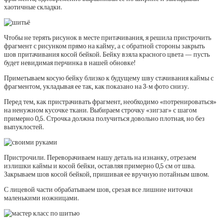
хаотичные складки.
Чтобы не терять рисунок в месте притачивания, я решила пристрочить
фрагмент с рисунком прямо на кайму, а с обратной стороны закрыть
шов притачивания косой бейкой. Бейку взяла красного цвета — пусть
будет невидимая перчинка в нашей обновке!
Приметываем косую бейку близко к будущему шву стачивания каймы с
фрагментом, укладывая ее так, как показано на 3-м фото снизу.
Перед тем, как пристрачивать фрагмент, необходимо «потренироваться»
на ненужном кусочке ткани. Выбираем строчку «зигзаг» с шагом
примерно 0,5. Строчка должна получиться довольно плотная, но без
выпуклостей.
Пристрочили. Переворачиваем нашу деталь на изнанку, отрезаем
излишки каймы и косой бейки, оставляя примерно 0,5 см от шва.
Закрываем шов косой бейкой, пришивая ее вручную потайным швом.
С лицевой части обрабатываем шов, срезая все лишние ниточки
маленькими ножницами.