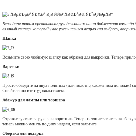
Благодаря таким креативным рукодельницам наша доблестная команда де
вязаный свитер, который у вас уже числился вещью «на выброс», воору
Шапка
Возьмите свою любимую шапку как образец для выкройки. Теперь приложи
Варежки
Просто обведите на двух полотнах (или полотне, сложенном пополам) сви
Сшейте и носите с удовольствием.
Абажур для лампы или торшера
Отрежьте у свитера рукава и воротник. Теперь натяните свитер на абажу
теперь можно менять по дням недели, если захотите.
Обертка для подарка