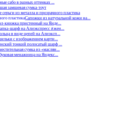
ные сабо в разных оттенках …
шая замшевая сумка-тоут
 серьги из металла и прозрачного пластика
Сапожки из натуральной кожи на…
ол-книжка пристенный на Янде…
апка-шарф на Алиэкспресс #жен…
ольца в виде цепей на Алиэксп…
шельки с изображением карти…
нский тонкий полосатый шарф …
местительная сумка из «маслян…
буковая менажница на Яндекс…