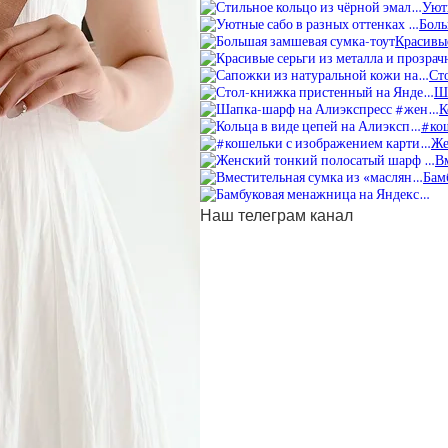
Уют
Боль
Красивые
Ст
Ш
К
#ко
Же
В
Бам
Наш телеграм канал