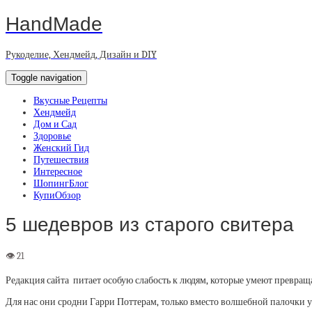
HandMade
Рукоделие, Хендмейд, Дизайн и DIY
Toggle navigation
Вкусные Рецепты
Хендмейд
Дом и Сад
Здоровье
Женский Гид
Путешествия
Интересное
ШопингБлог
КупиОбзор
5 шедевров из старого свитера
Редакция сайта питает особую слабость к людям, которые умеют превращ
Для нас они сродни Гарри Поттерам, только вместо волшебной палочки 