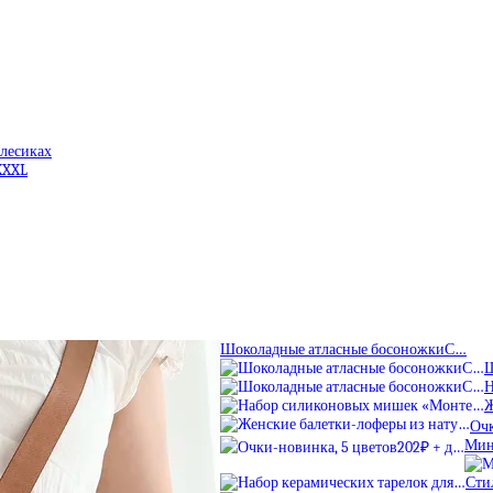
олесиках
XXXL
Шоколадные атласные босоножкиС…
Ш
Н
Ж
Очк
Мин
Сти