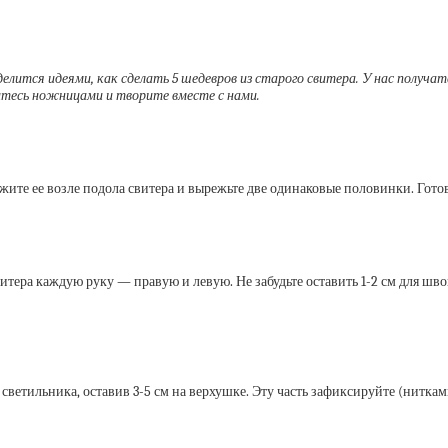
лится идеями, как сделать 5 шедевров из старого свитера. У нас получа
житесь ножницами и творите вместе с нами.
те ее возле подола свитера и вырежьте две одинаковые половинки. Готов
тера каждую руку — правую и левую. Не забудьте оставить 1-2 см для шво
р светильника, оставив 3-5 см на верхушке. Эту часть зафиксируйте (нит