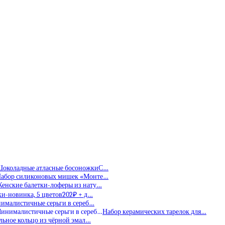
околадные атласные босоножкиС…
абор силиконовых мишек «Монте…
енские балетки-лоферы из нату…
и-новинка, 5 цветов202₽ + д…
ималистичные серьги в сереб…
Набор керамических тарелок для…
льное кольцо из чёрной эмал…