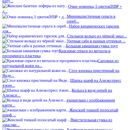
нату…
Очки-новинка, 5 цветов202₽ +
д…
Минималистичные серьги в
сереб…
Набор керамических тарелок
для…
Стильное кольцо из чёрной эмал…
Уютные сабо в разных оттенках …
Большая замшевая сумка-тоут
Красивые серьги из металла и
прозрачного пластика
Сапожки из
натуральной кожи на…
Стол-книжка пристенный на
Янде…
Шапка-шарф на Алиэкспресс
#жен…
Кольца в виде цепей на
Алиэксп…
#кошельки с изображением
карти…
Женский тонкий полосатый
шарф …
Вместительная сумка из
«маслян…
Бамбуковая менажница на