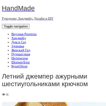
HandMade
Рукоделие, Хендмейд, Дизайн и DIY
Toggle navigation
Вкусные Рецепты
Хендмейд
Дом и Сад
Здоровье
Женский Гид
Путешествия
Интересное
ШопингБлог
КупиОбзор
Летний джемпер ажурными
шестиугольниками крючком