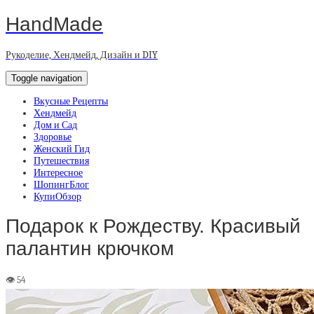
HandMade
Рукоделие, Хендмейд, Дизайн и DIY
Toggle navigation
Вкусные Рецепты
Хендмейд
Дом и Сад
Здоровье
Женский Гид
Путешествия
Интересное
ШопингБлог
КупиОбзор
Подарок к Рождеству. Красивый
палантин крючком