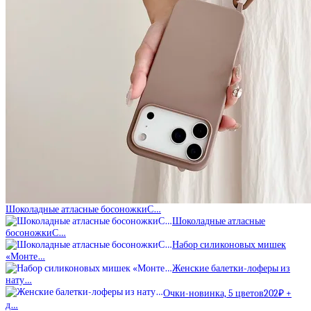
Шоколадные атласные босоножкиС…
Шоколадные атласные
босоножкиС…
Набор силиконовых мишек
«Монте…
Женские балетки-лоферы из
нату…
Очки-новинка, 5 цветов202₽ +
д…