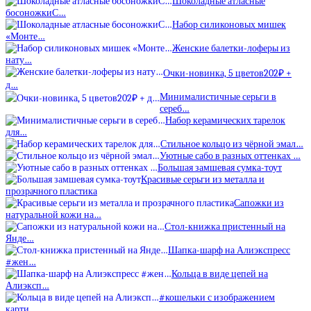
Шоколадные атласные
босоножкиС…
Набор силиконовых мишек
«Монте…
Женские балетки-лоферы из
нату…
Очки-новинка, 5 цветов202₽ +
д…
Минималистичные серьги в
сереб…
Набор керамических тарелок
для…
Стильное кольцо из чёрной эмал…
Уютные сабо в разных оттенках …
Большая замшевая сумка-тоут
Красивые серьги из металла и
прозрачного пластика
Сапожки из
натуральной кожи на…
Стол-книжка пристенный на
Янде…
Шапка-шарф на Алиэкспресс
#жен…
Кольца в виде цепей на
Алиэксп…
#кошельки с изображением
карти…