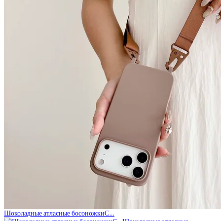
Шоколадные атласные босоножкиС…