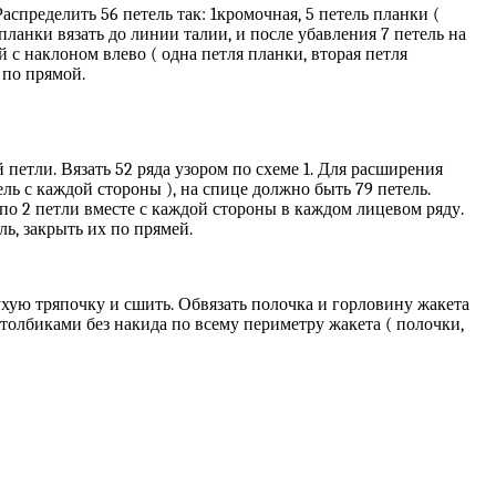
спределить 56 петель так: 1кромочная, 5 петель планки (
планки вязать до линии талии, и после убавления 7 петель на
 с наклоном влево ( одна петля планки, вторая петля
 по прямой.
петли. Вязать 52 ряда узором по схеме 1. Для расширения
ель с каждой стороны ), на спице должно быть 79 петель.
ь по 2 петли вместе с каждой стороны в каждом лицевом ряду.
ль, закрыть их по прямей.
ухую тряпочку и сшить. Обвязать полочка и горловину жакета
столбиками без накида по всему периметру жакета ( полочки,