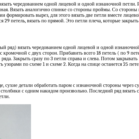
язать чередованием одной лицевой и одной изнаночной петли. Ра
очная. Вязать аналогично спинке со стороны проймы. Со стороны 
ии формировать вырез, для этого вязать две петли вместе лицевой
я 29 петель, вязать по прямой. Это петли плеча, которые закрыть
й ряд) вязать чередованием одной лицевой и одной изнаночной 
с кромочной с двух сторон. Прибавить всего 18 петель ( по 9 пет
 ряда. Закрыть сразу по 3 петли справа и слева. Потом закрыват
 узорами по схеме 1 и схеме 2. Когда на спице останется 25 пете
е, сухие детали обработать паром с изнаночной стороны через с
, столбики с одним накидом произвольно. Последний ряд вязать 
етли.