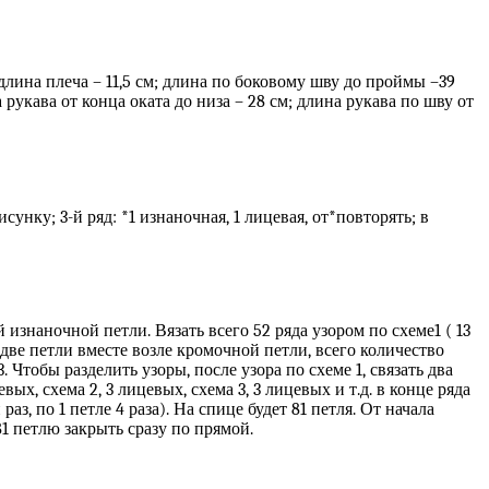
длина плеча – 11,5 см; длина по боковому шву до проймы –39
рукава от конца оката до низа – 28 см; длина рукава по шву от
сунку; 3-й ряд: *1 изнаночная, 1 лицевая, от*повторять; в
знаночной петли. Вязать всего 52 ряда узором по схеме1 ( 13
 две петли вместе возле кромочной петли, всего количество
. Чтобы разделить узоры, после узора по схеме 1, связать два
х, схема 2, 3 лицевых, схема 3, 3 лицевых и т.д. в конце ряда
з, по 1 петле 4 раза). На спице будет 81 петля. От начала
81 петлю закрыть сразу по прямой.