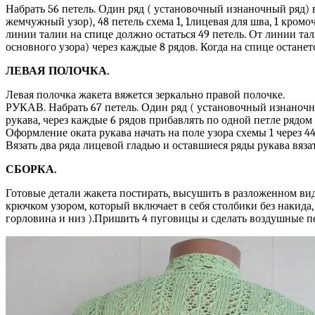
Набрать 56 петель. Один ряд ( установочный изнаночный ряд) в
жемчужный узор), 48 петель схема 1, 1лицевая для шва, 1 кром
линии талии на спице должно остаться 49 петель. От линии тал
основного узора) через каждые 8 рядов. Когда на спице останетс
ЛЕВАЯ ПОЛОЧКА.
Левая полочка жакета вяжется зеркально правой полочке.
РУКАВ. Набрать 67 петель. Один ряд ( установочный изнаночны
рукава, через каждые 6 рядов прибавлять по одной петле рядом 
Оформление оката рукава начать на поле узора схемы 1 через 44
Вязать два ряда лицевой гладью и оставшиеся ряды рукава вязать
СБОРКА.
Готовые детали жакета постирать, высушить в разложенном вид
крючком узором, который включает в себя столбики без накида
горловина и низ ).Пришить 4 пуговицы и сделать воздушные п