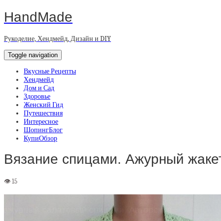
HandMade
Рукоделие, Хендмейд, Дизайн и DIY
Toggle navigation
Вкусные Рецепты
Хендмейд
Дом и Сад
Здоровье
Женский Гид
Путешествия
Интересное
ШопингБлог
КупиОбзор
Вязание спицами. Ажурный жакет