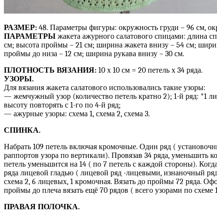
РАЗМЕР:
48. Параметры фигуры: окружность груди – 96 см, о
ПАРАМЕТРЫ
жакета ажурного салатового спицами: длина спи
см; высота проймы – 21 см; ширина жакета внизу – 54 см; ширин
проймы до низа – 12 см; ширина рукава внизу – 30 см.
ПЛОТНОСТЬ ВЯЗАНИЯ:
10 х 10 см = 20 петель х 34 ряда.
УЗОРЫ.
Для вязания жакета салатового использовались такие узоры:
— жемчужный узор (количество петель кратно 2); 1-й ряд: *1 лице
высоту повторять с 1-го по 4-й ряд;
— ажурные узоры: схема 1, схема 2, схема 3.
СПИНКА.
Набрать 109 петель включая кромочные. Один ряд ( установочны
раппортов узора по вертикали). Провязав 34 ряда, уменьшить ко
петель уменьшится на 14 ( по 7 петель с каждой стороны). Когда
ряда лицевой гладью ( лицевой ряд -лицевыми, изнаночный ряд -и
схема 2, 6 лицевых, 1 кромочная. Вязать до проймы 72 ряда. Офо
проймы до плеча вязать ещё 70 рядов ( всего узорами по схеме 1
ПРАВАЯ ПОЛОЧКА.