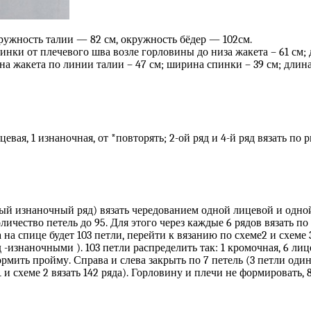
кружность талии — 82 см, окружность бёдер — 102см.
нки от плечевого шва возле горловины до низа жакета – 61 см; 
а жакета по линии талии – 47 см; ширина спинки – 39 см; длина 
вая, 1 изнаночная, от *повторять; 2-ой ряд и 4-й ряд вязать по ри
й изнаночный ряд) вязать чередованием одной лицевой и одной и
личество петель до 95. Для этого через каждые 6 рядов вязать по
 на спице будет 103 петли, перейти к вязанию по схеме2 и схеме 3
знаночными ). 103 петли распределить так: 1 кромочная, 6 лицевы
рмить пройму. Справа и слева закрыть по 7 петель (3 петли один ра
 и схеме 2 вязать 142 ряда). Горловину и плечи не формировать, 