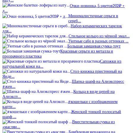
нату…
Очки-новинка, 5 цветов202₽ +
д…
Минималистичные серьги в
сереб…
Набор керамических тарелок
для…
Стильное кольцо из чёрной эмал…
Уютные сабо в разных оттенках …
Большая замшевая сумка-тоут
Красивые серьги из металла и
прозрачного пластика
Сапожки из
натуральной кожи на…
Стол-книжка пристенный на
Янде…
Шапка-шарф на Алиэкспресс
#жен…
Кольца в виде цепей на
Алиэксп…
#кошельки с изображением
карти…
Женский тонкий полосатый
шарф …
Вместительная сумка из
«маслян…
Бамбуковая менажница на