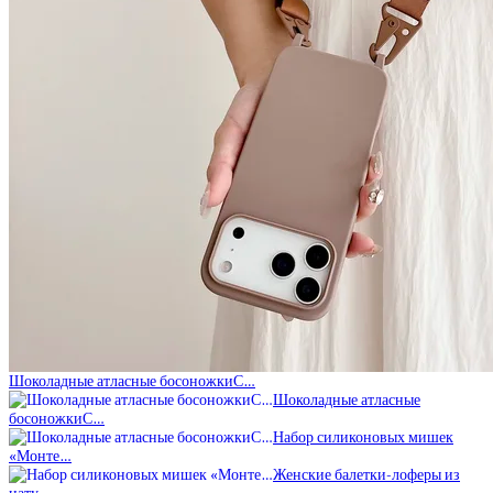
Шоколадные атласные босоножкиС…
Шоколадные атласные
босоножкиС…
Набор силиконовых мишек
«Монте…
Женские балетки-лоферы из