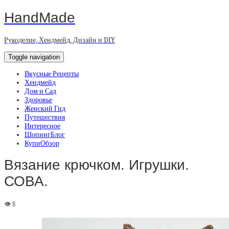
HandMade
Рукоделие, Хендмейд, Дизайн и DIY
Toggle navigation
Вкусные Рецепты
Хендмейд
Дом и Сад
Здоровье
Женский Гид
Путешествия
Интересное
ШопингБлог
КупиОбзор
Вязание крючком. Игрушки.
СОВА.