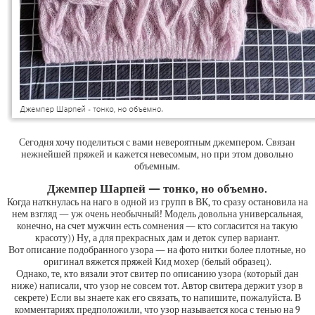
Сегодня хочу поделиться с вами невероятным джемпером. Связан
нежнейшей пряжей и кажется невесомым, но при этом довольно
объемным.
Джемпер Шарпей — тонко, но объемно.
Когда наткнулась на наго в одной из групп в ВК, то сразу остановила на
нем взгляд — уж очень необычный! Модель довольна универсальная,
конечно, на счет мужчин есть сомнения — кто согласится на такую
красоту)) Ну, а для прекрасных дам и деток супер вариант.
Вот описание подобранного узора — на фото нитки более плотные, но
оригинал вяжется пряжей Кид мохер (белый образец).
Однако, те, кто вязали этот свитер по описанию узора (который дан
ниже) написали, что узор не совсем тот. Автор свитера держит узор в
секрете) Если вы знаете как его связать, то напишите, пожалуйста. В
комментариях предположили, что узор называется коса с тенью на 9