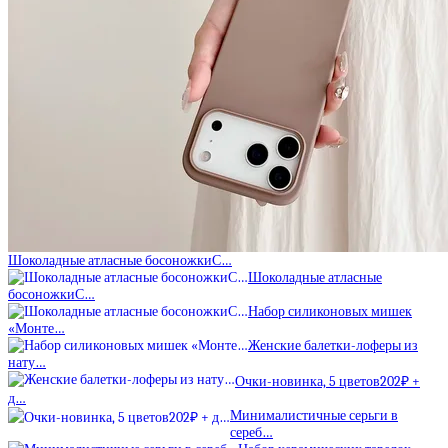
Шоколадные атласные босоножкиС…
Шоколадные атласные
босоножкиС…
Набор силиконовых мишек
«Монте…
Женские балетки-лоферы из
нату…
Очки-новинка, 5 цветов202₽ +
д…
Минималистичные серьги в
сереб…