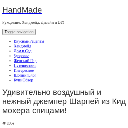
HandMade
Рукоделие, Хендмейд, Дизайн и DIY
Toggle navigation
Вкусные Рецепты
Хендмейд
Дом и Сад
Здоровье
Женский Гид
Путешествия
Интересное
ШопингБлог
КупиОбзор
Удивительно воздушный и
нежный джемпер Шарпей из Кид
мохера спицами!