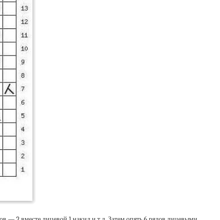
в — 2 вместе лицевой,1 накид и т.д. Затем опять 6 рядов лицевыми.