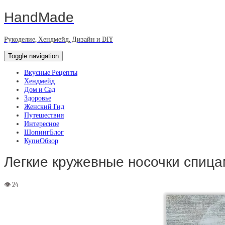
HandMade
Рукоделие, Хендмейд, Дизайн и DIY
Toggle navigation
Вкусные Рецепты
Хендмейд
Дом и Сад
Здоровье
Женский Гид
Путешествия
Интересное
ШопингБлог
КупиОбзор
Легкие кружевные носочки спиц