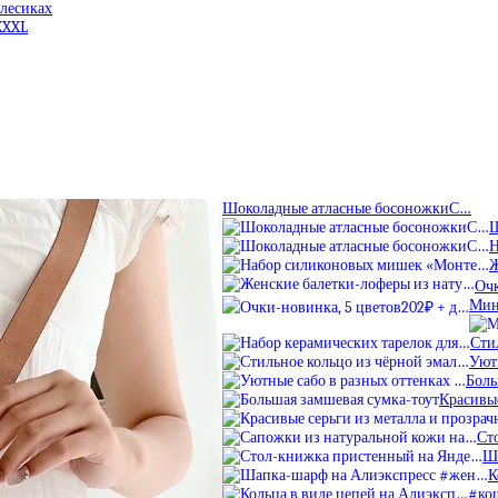
олесиках
XXXL
Шоколадные атласные босоножкиС…
Ш
Н
Ж
Очк
Мин
Сти
Уют
Боль
Красивые
Ст
Ш
К
#ко