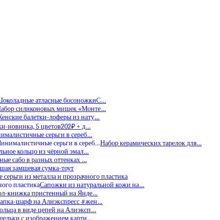
околадные атласные босоножкиС…
абор силиконовых мишек «Монте…
енские балетки-лоферы из нату…
и-новинка, 5 цветов202₽ + д…
ималистичные серьги в сереб…
Набор керамических тарелок для…
льное кольцо из чёрной эмал…
ные сабо в разных оттенках …
шая замшевая сумка-тоут
 серьги из металла и прозрачного пластика
Сапожки из натуральной кожи на…
ол-книжка пристенный на Янде…
апка-шарф на Алиэкспресс #жен…
ольца в виде цепей на Алиэксп…
шельки с изображением карти…