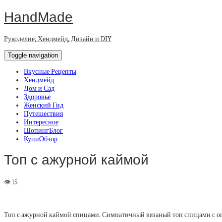
HandMade
Рукоделие, Хендмейд, Дизайн и DIY
Toggle navigation
Вкусные Рецепты
Хендмейд
Дом и Сад
Здоровье
Женский Гид
Путешествия
Интересное
ШопингБлог
КупиОбзор
Топ с ажурной каймой
Топ с ажурной каймой спицами. Симпатичный вязаный топ спицами с 