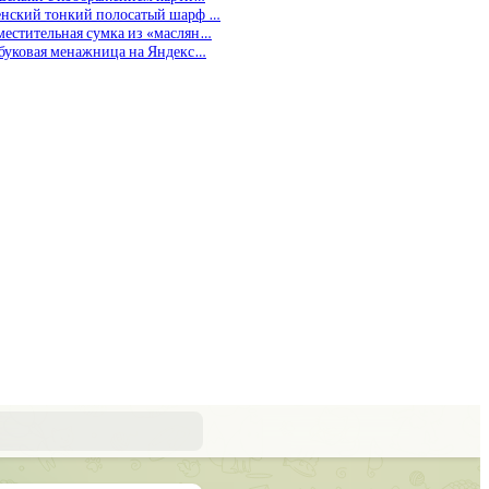
нский тонкий полосатый шарф …
местительная сумка из «маслян…
буковая менажница на Яндекс…