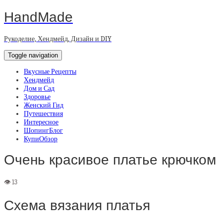
HandMade
Рукоделие, Хендмейд, Дизайн и DIY
Toggle navigation
Вкусные Рецепты
Хендмейд
Дом и Сад
Здоровье
Женский Гид
Путешествия
Интересное
ШопингБлог
КупиОбзор
Очень красивое платье крючком
Схема вязания платья