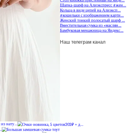
Стол-книжка пристенный на Янде…
Шапка-шарф на Алиэкспресс #жен…
Кольца в виде цепей на Алиэксп…
#кошельки с изображением карти…
Женский тонкий полосатый шарф …
Вместительная сумка из «маслян…
Бамбуковая менажница на Яндекс…
Наш телеграм канал