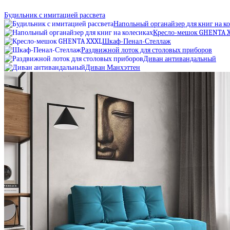
Будильник с имитацией рассвета
Напольный органайзер для книг на к
Кресло-мешок GHENTA 
Шкаф-Пенал-Стеллаж
Раздвижной лоток для столовых приборов
Диван антивандальный
Диван Манхэттен