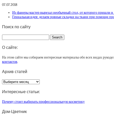
07.07.2018
Из фанеры мастер вырезал необычный стол, от которого пришли в
Гениальная идея: делаем ровные складки на ткани при помощи пр
Поиск по сайту
О сайте:
На этом сайте мы собираем интересные материалы обо всех видах рукоде
контактов
.
Архив статей
Архив
статей
Интересные статьи:
Почему стоит выбирать профессиональную косметику
Дом-Цветник