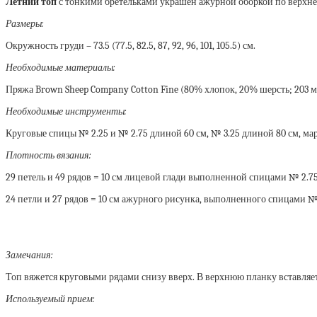
Летний топ
с тонкими бретельками украшен ажурной оборкой по верхн
Размеры:
Окружность груди – 73.5 (77.5, 82.5, 87, 92, 96, 101, 105.5) см.
Необходимые материалы:
Пряжа Brown Sheep Company Cotton Fine (80% хлопок, 20% шерсть; 203 м / 50
Необходимые инструменты:
Круговые спицы № 2.25 и № 2.75 длиной 60 см, № 3.25 длиной 80 см, мар
Плотность вязания:
29 петель и 49 рядов = 10 см лицевой глади выполненной спицами № 2.75
24 петли и 27 рядов = 10 см ажурного рисунка, выполненного спицами № 
Замечания:
Топ вяжется круговыми рядами снизу вверх. В верхнюю планку вставляет
Используемый прием: