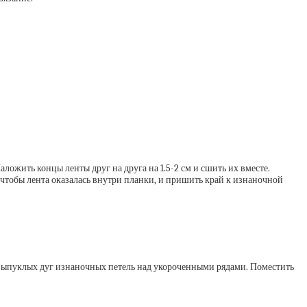
ложить концы ленты друг на друга на 1.5-2 см и сшить их вместе.
чтобы лента оказалась внутри планки, и пришить край к изнаночной
из выпуклых дуг изнаночных петель над укороченными рядами. Поместить