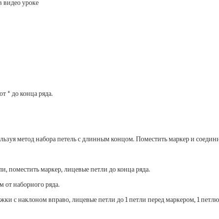
в видео уроке
т * до конца ряда.
используя метод набора петель с длинным концом. Поместить маркер и соедин
етли, поместить маркер, лицевые петли до конца ряда.
м от наборного ряда.
жки с наклоном вправо, лицевые петли до 1 петли перед маркером, 1 петлю