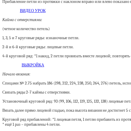
Прибавление петли из протяжки с наклоном вправо или влево показано 
ВИДЕО УРОК
Кайма с отверстиями:
(четное количество петель)
1, 3, 5 и 7 круговые ряды: изнаночные петли.
2-й и 6-й круговые ряды: лицевые петли.
4-й круговой ряд: *1 накид, 2 петли провязать вместе лицевой; повторять о
ВЫКРОЙКА
Начало вязания:
Спицами № 2.75 набрать 186 (198, 212, 224, 238, 250, 264, 276) петель, 
Связать ряды 2-7 каймы с отверстиями.
Установочный круговой ряд: 93 (99, 106, 112, 119, 125, 132, 138) лицевые п
Вязать далее прямо лицевой гладью, пока высота вязания не достигнет 5 с
Круговой ряд прибавлений: *1 лицевая петля, 1 петлю прибавить из протя
* ещё 1 раз – прибавлены 4 петли.