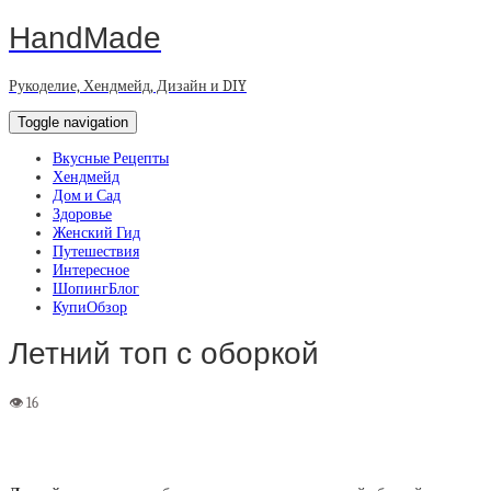
HandMade
Рукоделие, Хендмейд, Дизайн и DIY
Toggle navigation
Вкусные Рецепты
Хендмейд
Дом и Сад
Здоровье
Женский Гид
Путешествия
Интересное
ШопингБлог
КупиОбзор
Летний топ с оборкой