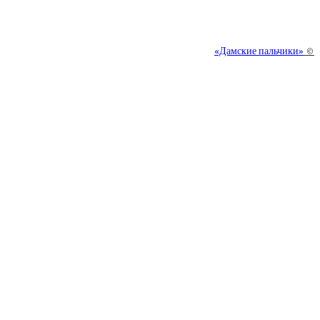
«Дамские пальчики»
©