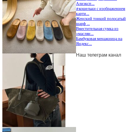
Алиэксп…
#кошельки с изображением
карти…
Женский тонкий полосатый
шарф …
Вместительная сумка из
«маслян…
Бамбуковая менажница на
Яндекс…
Наш телеграм канал