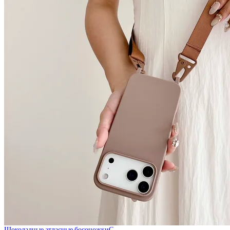
Шоколадные атласные босоножкиС…