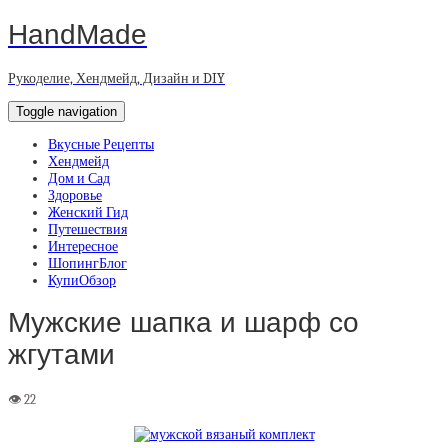
HandMade
Рукоделие, Хендмейд, Дизайн и DIY
Toggle navigation
Вкусные Рецепты
Хендмейд
Дом и Сад
Здоровье
Женский Гид
Путешествия
Интересное
ШопингБлог
КупиОбзор
Мужские шапка и шарф со
жгутами