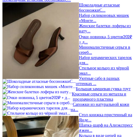
Шоколадные атласные
босоножкиС…
Набор силиконовых мишек
«Монте…
Женские балетки-лоферы из
нату…
Очки-новинка, 5 цветов202₽
+ д…
Минималистичные серьги в
сереб…
Набор керамических тарелок
для…
Стильное кольцо из чёрной
эмал…
Уютные сабо в разных
оттенках …
Большая замшевая сумка-тоут
Красивые серьги из металла и
прозрачного пластика
Сапожки из натуральной кожи
на…
Стол-книжка пристенный на
Янде…
Шапка-шарф на Алиэкспресс
#жен…
Кольца в виде цепей на