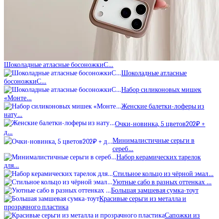
Шоколадные атласные босоножкиС…
Шоколадные атласные
босоножкиС…
Набор силиконовых мишек
«Монте…
Женские балетки-лоферы из
нату…
Очки-новинка, 5 цветов202₽ +
д…
Минималистичные серьги в
сереб…
Набор керамических тарелок
для…
Стильное кольцо из чёрной эмал…
Уютные сабо в разных оттенках …
Большая замшевая сумка-тоут
Красивые серьги из металла и
прозрачного пластика
Сапожки из