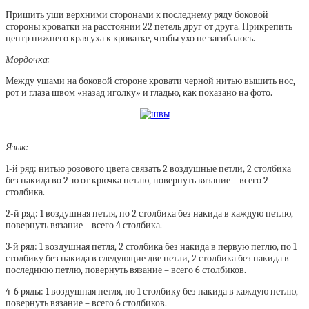
Пришить уши верхними сторонами к последнему ряду боковой
стороны кроватки на расстоянии 22 петель друг от друга. Прикрепить
центр нижнего края уха к кроватке, чтобы ухо не загибалось.
Мордочка:
Между ушами на боковой стороне кровати черной нитью вышить нос,
рот и глаза швом «назад иголку» и гладью, как показано на фото.
Язык:
1-й ряд: нитью розового цвета связать 2 воздушные петли, 2 столбика
без накида во 2-ю от крючка петлю, повернуть вязание – всего 2
столбика.
2-й ряд: 1 воздушная петля, по 2 столбика без накида в каждую петлю,
повернуть вязание – всего 4 столбика.
3-й ряд: 1 воздушная петля, 2 столбика без накида в первую петлю, по 1
столбику без накида в следующие две петли, 2 столбика без накида в
последнюю петлю, повернуть вязание – всего 6 столбиков.
4-6 ряды: 1 воздушная петля, по 1 столбику без накида в каждую петлю,
повернуть вязание – всего 6 столбиков.