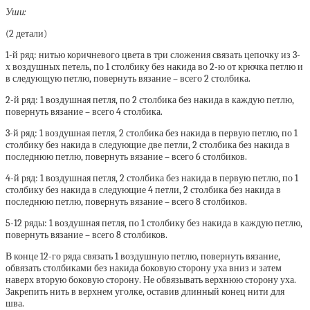
Уши:
(2 детали)
1-й ряд: нитью коричневого цвета в три сложения связать цепочку из 3-
х воздушных петель, по 1 столбику без накида во 2-ю от крючка петлю и
в следующую петлю, повернуть вязание – всего 2 столбика.
2-й ряд: 1 воздушная петля, по 2 столбика без накида в каждую петлю,
повернуть вязание – всего 4 столбика.
3-й ряд: 1 воздушная петля, 2 столбика без накида в первую петлю, по 1
столбику без накида в следующие две петли, 2 столбика без накида в
последнюю петлю, повернуть вязание – всего 6 столбиков.
4-й ряд: 1 воздушная петля, 2 столбика без накида в первую петлю, по 1
столбику без накида в следующие 4 петли, 2 столбика без накида в
последнюю петлю, повернуть вязание – всего 8 столбиков.
5-12 ряды: 1 воздушная петля, по 1 столбику без накида в каждую петлю,
повернуть вязание – всего 8 столбиков.
В конце 12-го ряда связать 1 воздушную петлю, повернуть вязание,
обвязать столбиками без накида боковую сторону уха вниз и затем
наверх вторую боковую сторону. Не обвязывать верхнюю сторону уха.
Закрепить нить в верхнем уголке, оставив длинный конец нити для
шва.