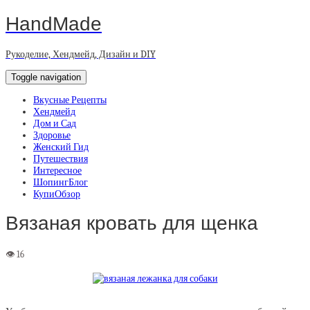
HandMade
Рукоделие, Хендмейд, Дизайн и DIY
Toggle navigation
Вкусные Рецепты
Хендмейд
Дом и Сад
Здоровье
Женский Гид
Путешествия
Интересное
ШопингБлог
КупиОбзор
Вязаная кровать для щенка