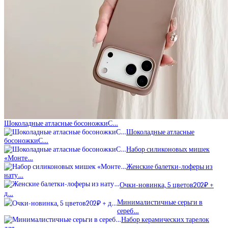
Шоколадные атласные босоножкиС…
Шоколадные атласные
босоножкиС…
Набор силиконовых мишек
«Монте…
Женские балетки-лоферы из
нату…
Очки-новинка, 5 цветов202₽ +
д…
Минималистичные серьги в
сереб…
Набор керамических тарелок