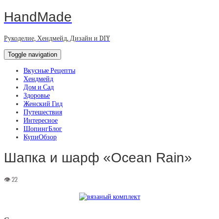
HandMade
Рукоделие, Хендмейд, Дизайн и DIY
Toggle navigation
Вкусные Рецепты
Хендмейд
Дом и Сад
Здоровье
Женский Гид
Путешествия
Интересное
ШопингБлог
КупиОбзор
Шапка и шарф «Ocean Rain»