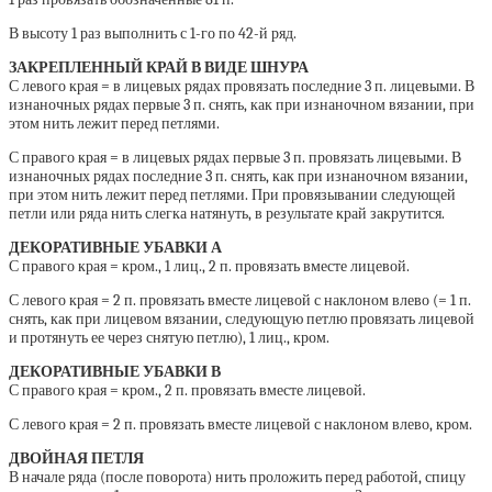
В высоту 1 раз выполнить с 1-го по 42-й ряд.
ЗАКРЕПЛЕННЫЙ КРАЙ В ВИДЕ ШНУРА
С левого края = в лицевых рядах провязать последние 3 п. лицевыми. В
изнаночных рядах первые 3 п. снять, как при изнаночном вязании, при
этом нить лежит перед петлями.
С правого края = в лицевых рядах первые 3 п. провязать лицевыми. В
изнаночных рядах последние 3 п. снять, как при изнаночном вязании,
при этом нить лежит перед петлями. При провязывании следующей
петли или ряда нить слегка натянуть, в результате край закрутится.
ДЕКОРАТИВНЫЕ УБАВКИ А
С правого края = кром., 1 лиц., 2 п. провязать вместе лицевой.
С левого края = 2 п. провязать вместе лицевой с наклоном влево (= 1 п.
снять, как при лицевом вязании, следующую петлю провязать лицевой
и протянуть ее через снятую петлю), 1 лиц., кром.
ДЕКОРАТИВНЫЕ УБАВКИ В
С правого края = кром., 2 п. провязать вместе лицевой.
С левого края = 2 п. провязать вместе лицевой с наклоном влево, кром.
ДВОЙНАЯ ПЕТЛЯ
В начале ряда (после поворота) нить проложить перед работой, спицу