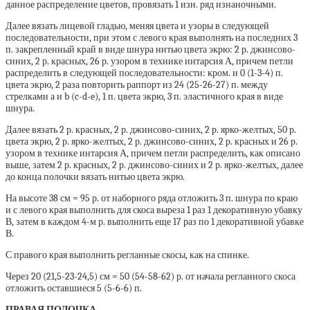
данное распределение цветов, провязать 1 изн. ряд изнаночными.
Далее вязать лицевой гладью, меняя цвета и узоры в следующей
последовательности, при этом с левого края выполнять на последних 3
п. закрепленный край в виде шнура нитью цвета экрю: 2 р. джинсово-
синих, 2 р. красных, 26 р. узором в технике интарсия А, причем петли
распределить в следующей последовательности: кром. и 0 (1-3-4) п.
цвета экрю, 2 раза повторить раппорт из 24 (25-26-27) п. между
стрелками а и b (c-d-e), 1 п. цвета экрю, 3 п. эластичного края в виде
шнура.
Далее вязать 2 р. красных, 2 р. джинсово-синих, 2 р. ярко-желтых, 50 р.
цвета экрю, 2 р. ярко-желтых, 2 р. джинсово-синих, 2 р. красных и 26 р.
узором в технике интарсия А, причем петли распределить, как описано
выше, затем 2 р. красных, 2 р. джинсово-синих и 2 р. ярко-желтых, далее
до конца полочки вязать нитью цвета экрю.
На высоте 38 см = 95 р. от наборного ряда отложить 3 п. шнура по краю
и с левого края выполнить для скоса выреза 1 раз 1 декоративную убавку
В, затем в каждом 4-м р. выполнить еще 17 раз по 1 декоративной убавке
В.
С правого края выполнить регланные скосы, как на спинке.
Через 20 (21,5-23-24,5) см = 50 (54-58-62) р. от начала регланного скоса
отложить оставшиеся 5 (5-6-6) п.
ПРАВАЯ ПОЛОЧКА