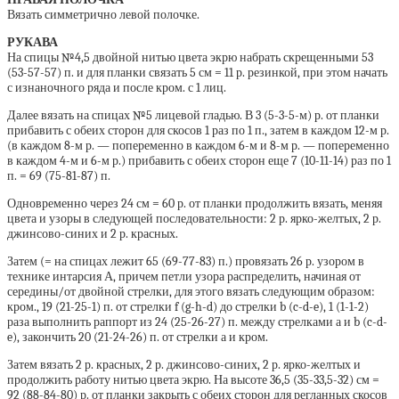
Вязать симметрично левой полочке.
РУКАВА
На спицы №4,5 двойной нитью цвета экрю набрать скрещенными 53
(53-57-57) п. и для планки связать 5 см = 11 р. резинкой, при этом начать
с изнаночного ряда и после кром. с 1 лиц.
Далее вязать на спицах №5 лицевой гладью. В 3 (5-3-5-м) р. от планки
прибавить с обеих сторон для скосов 1 раз по 1 п., затем в каждом 12-м р.
(в каждом 8-м р. — попеременно в каждом 6-м и 8-м р. — попеременно
в каждом 4-м и 6-м р.) прибавить с обеих сторон еще 7 (10-11-14) раз по 1
п. = 69 (75-81-87) п.
Одновременно через 24 см = 60 р. от планки продолжить вязать, меняя
цвета и узоры в следующей последовательности: 2 р. ярко-желтых, 2 р.
джинсово-синих и 2 р. красных.
Затем (= на спицах лежит 65 (69-77-83) п.) провязать 26 р. узором в
технике интарсия А, причем петли узора распределить, начиная от
середины/от двойной стрелки, для этого вязать следующим образом:
кром., 19 (21-25-1) п. от стрелки f (g-h-d) до стрелки b (c-d-e), 1 (1-1-2)
раза выполнить раппорт из 24 (25-26-27) п. между стрелками а и b (c-d-
e), закончить 20 (21-24-26) п. от стрелки а и кром.
Затем вязать 2 р. красных, 2 р. джинсово-синих, 2 р. ярко-желтых и
продолжить работу нитью цвета экрю. На высоте 36,5 (35-33,5-32) см =
92 (88-84-80) р. от планки закрыть с обеих сторон для регланных скосов