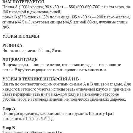
ВАМ ПОТРЕБУЕТСЯ
Пряжа А (100% хлопка; 90 м/50 г) — 550 (600-650-700) г цвета экрю, по
100 г красной и джинсово-синей;
пряжа В (87% хлопка, 13% полиамида; 135 м/50 г) — 200 г ярко-желтой;
спицы №4,5 и 5; круговые спицы №4,5 длиной 80 см; чулочные спицы
№5.
УЗОРЫ И СХЕМЫ
РЕЗИНКА
Вязать попеременно 2 лиц., 2 изн.
ЛИЦЕВАЯ ГЛАДЬ
Лицевые ряды — лицевые петли, изнаночные ряды — изнаночные
петли. В круговых рядах все петли провязывать лицевыми.
УЗОРЫ В ТЕХНИКЕ ИНТАРСИЯ А И В
Вязать по соответствующим счетным схемам А и В лицевой гладью. Для
каждого цветового участка использовать отдельный клубок и при смене
цвета перекрещивать нити в каждом ряду на изнаночной стороне
работы, чтобы на готовом изделии не появлялось маленьких дырочек.
Узор А
Петли распределить, как описано в инструкции. В высоту 1 раз
выполнить с 1-го по 26-й ряд.
Узор В
1 раз провязать обозначенные 81 п.