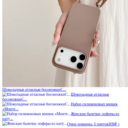
Шоколадные атласные босоножкиС…
Шоколадные атласные
босоножкиС…
Набор силиконовых мишек
«Монте…
Женские балетки-лоферы из
нату…
Очки-новинка, 5 цветов202₽ +