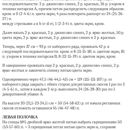
последовательности: 2 р. джинсово-синих, 2 р. красных, 26 р. узором в
технике интарсия А, причем петли распределить следующим образом:
кром. и 0 (2-4-6) п. цвета экрю, 4 раза повторить раппорт из 24 (25-26-
27) п.
между стрелками а и b (c-d-e), 1 (2-3-4) п. цвета экрю, кром.
Далее вязать 2 р. красных, 2 р. джинсово-синих, 2 р. ярко-желтых, 50 р.
цвета экрю, 2 р. ярко-желтых, 2 р. джинсово-синих и 2 р. красных.
Теперь, через 37 см = 93 р. от наборного ряда, провязать 42 р. в
следующей последовательности: кром. и 8 (11-15-18) п. цветом экрю, 81
п. узором в технике интарсия В, 8 (12-15-19) п. цветом экрю, кром.
В завершение провязать еще 2 р. красных, 2 р. джинсово-синих, 2 р.
ярко-желтых и закончить спинку нитью цвета экрю.
Одновременно через 47,5 (46-44,5-43) см = 119 (115-111-107) р. от
наборного ряда закрыть с обеих сторон для регланных скосов 1 раз по 3
(4-5-6) п., затем в каждом 2-м р. выполнить 24 (26-28-30) раз по 1
декоративной убавке А.
На высоте 20 (21,5-23-24,5) см = 50 (54-58-62) р. от начала регланных
скосов отложить оставшиеся 45 (46-47-48) п.
ЛЕВАЯ ПОЛОЧКА
На спицы №5 двойной ярко-желтой нитью набрать скрещенными 50
(53-57-60) п. + 3 скрещенные петли нитью цвета экрю и, сохраняя