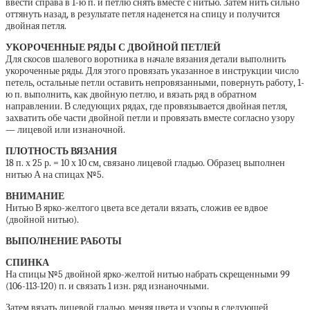
ввести справа в 1-ю п. и петлю снять вместе с нитью. Затем нить сильно
оттянуть назад, в результате петля наденется на спицу и получится
двойная петля.
УКОРОЧЕННЫЕ РЯДЫ С ДВОЙНОЙ ПЕТЛЕЙ
Для скосов шалевого воротника в начале вязания детали выполнить
укороченные ряды. Для этого провязать указанное в инструкции число
петель, остальные петли оставить непровязанными, повернуть работу, 1-
ю п. выполнить, как двойную петлю, и вязать ряд в обратном
направлении. В следующих рядах, где провязывается двойная петля,
захватить обе части двойной петли и провязать вместе согласно узору
— лицевой или изнаночной.
ПЛОТНОСТЬ ВЯЗАНИЯ
18 п. х 25 р. = 10 х 10 см, связано лицевой гладью. Образец выполнен
нитью А на спицах №5.
ВНИМАНИЕ
Нитью В ярко-желтого цвета все детали вязать, сложив ее вдвое
(двойной нитью).
ВЫПОЛНЕНИЕ РАБОТЫ
СПИНКА
На спицы №5 двойной ярко-желтой нитью набрать скрещенными 99
(106-113-120) п. и связать 1 изн. ряд изнаночными.
Затем вязать лицевой гладью, меняя цвета и узоры в следующей