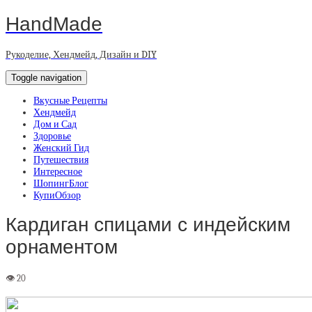
HandMade
Рукоделие, Хендмейд, Дизайн и DIY
Toggle navigation
Вкусные Рецепты
Хендмейд
Дом и Сад
Здоровье
Женский Гид
Путешествия
Интересное
ШопингБлог
КупиОбзор
Кардиган спицами с индейским
орнаментом