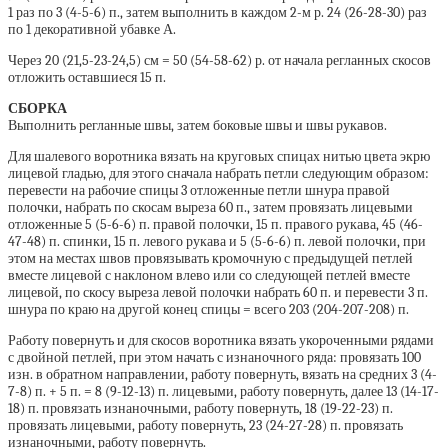
1 раз по 3 (4-5-6) п., затем выполнить в каждом 2-м р. 24 (26-28-30) раз
по 1 декоративной убавке А.
Через 20 (21,5-23-24,5) см = 50 (54-58-62) р. от начала регланных скосов
отложить оставшиеся 15 п.
СБОРКА
Выполнить регланные швы, затем боковые швы и швы рукавов.
Для шалевого воротника вязать на круговых спицах нитью цвета экрю
лицевой гладью, для этого сначала набрать петли следующим образом:
перевести на рабочие спицы 3 отложенные петли шнура правой
полочки, набрать по скосам выреза 60 п., затем провязать лицевыми
отложенные 5 (5-6-6) п. правой полочки, 15 п. правого рукава, 45 (46-
47-48) п. спинки, 15 п. левого рукава и 5 (5-6-6) п. левой полочки, при
этом на местах швов провязывать кромочную с предыдущей петлей
вместе лицевой с наклоном влево или со следующей петлей вместе
лицевой, по скосу выреза левой полочки набрать 60 п. и перевести 3 п.
шнура по краю на другой конец спицы = всего 203 (204-207-208) п.
Работу повернуть и для скосов воротника вязать укороченными рядами
с двойной петлей, при этом начать с изнаночного ряда: провязать 100
изн. в обратном направлении, работу повернуть, вязать на средних 3 (4-
7-8) п. + 5 п. = 8 (9-12-13) п. лицевыми, работу повернуть, далее 13 (14-17-
18) п. провязать изнаночными, работу повернуть, 18 (19-22-23) п.
провязать лицевыми, работу повернуть, 23 (24-27-28) п. провязать
изнаночными, работу повернуть.