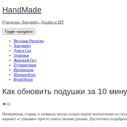
HandMade
Рукоделие, Хендмейд, Дизайн и DIY
Toggle navigation
Вкусные Рецепты
Хендмейд
Дом и Сад
Здоровье
Женский Гид
Путешествия
Интересное
ШопингБлог
КупиОбзор
Как обновить подушки за 10 мину
Неопрятные, старые, в затяжках чехлы сильно портят впечатление от спа
вариант «с ушками» просто сшить своими руками. Достаточно подобрать