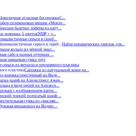
околадные атласные босоножкиС…
абор силиконовых мишек «Монте…
енские балетки-лоферы из нату…
и-новинка, 5 цветов202₽ + д…
ималистичные серьги в сереб…
Набор керамических тарелок для…
льное кольцо из чёрной эмал…
ные сабо в разных оттенках …
шая замшевая сумка-тоут
 серьги из металла и прозрачного пластика
Сапожки из натуральной кожи на…
ол-книжка пристенный на Янде…
апка-шарф на Алиэкспресс #жен…
ольца в виде цепей на Алиэксп…
шельки с изображением карти…
нский тонкий полосатый шарф …
местительная сумка из «маслян…
буковая менажница на Яндекс…