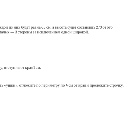
дой из них будет равна 65 см, а высота будет составлять 2/3 от это
вух малых — 3 стороны за исключением одной широкой.
 отступив от края 1 см.
ь «ушки», отложите по периметру по 4 см от края и проложите строчку.