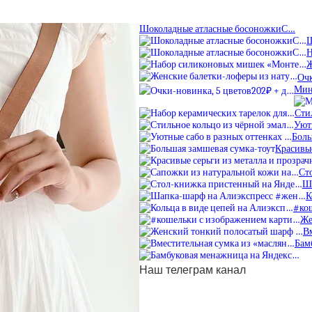
Шоколадные атласные босоножкиС…
Ш
Н
Ж
Очк
Мин
Сти
Уют
Боль
Красивые
Ст
Ш
К
#ко
Же
В
Бам
Наш телеграм канал