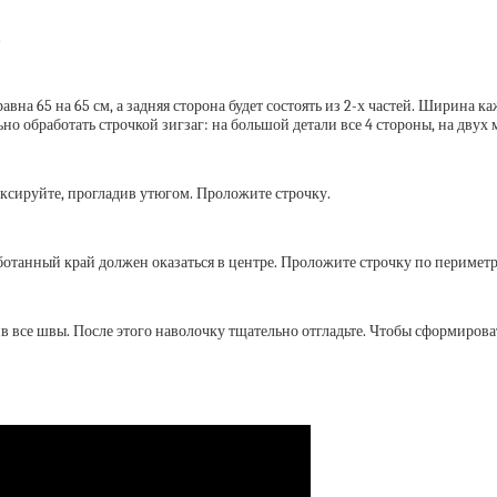
.
вна 65 на 65 см, а задняя сторона будет состоять из 2-х частей. Ширина каж
лательно обработать строчкой зигзаг: на большой детали все 4 стороны, на д
иксируйте, прогладив утюгом. Проложите строчку.
танный край должен оказаться в центре. Проложите строчку по периметру,
в все швы. После этого наволочку тщательно отгладьте. Чтобы сформироват