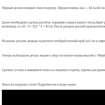
Первым делом измерьте свою подушку. Предположим, она — 65 на 65 см
Далее необходимо сделать расчёты: передняя сторона вашего чехла будет ра
величины, т.е. 65 : 3 = 21,5 * 2 = 43 см. После раскроя деталей края же
На малых деталях дважды подогните необработанный край на 1 см и заф
Теперь на большую деталь лицом к лицу положите малые внахлёст. Обрабо
Срежьте уголки и выверните чехол на лицевую сторону, хорошо расправи
Чехол на подушку готов! Подробности в видео ниже.