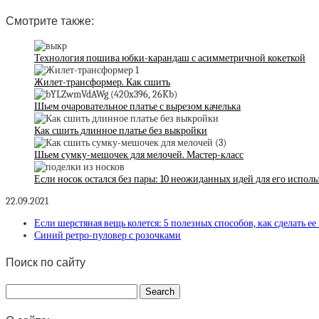
Смотрите также:
Технология пошива юбки-карандаш с асимметричной кокеткой
Жилет-трансформер. Как сшить
Шьем очаровательное платье с вырезом качелька
Как сшить длинное платье без выкройки
Шьем сумку-мешочек для мелочей. Мастер-класс
Если носок остался без пары: 10 неожиданных идей для его испол
22.09.2021
Если шерстяная вещь колется: 5 полезных способов, как сделать ее
Синий ретро-пуловер с розочками
Поиск по сайту