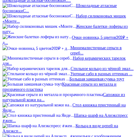
Шоколадные атласные босоножкиС…
Шоколадные атласные
босоножкиС…
Набор силиконовых мишек
«Монте…
Женские балетки-лоферы из
нату…
Очки-новинка, 5 цветов202₽ +
д…
Минималистичные серьги в
сереб…
Набор керамических тарелок
для…
Стильное кольцо из чёрной эмал…
Уютные сабо в разных оттенках …
Большая замшевая сумка-тоут
Красивые серьги из металла и
прозрачного пластика
Сапожки из
натуральной кожи на…
Стол-книжка пристенный на
Янде…
Шапка-шарф на Алиэкспресс
#жен…
Кольца в виде цепей на
Алиэксп…
#кошельки с изображением