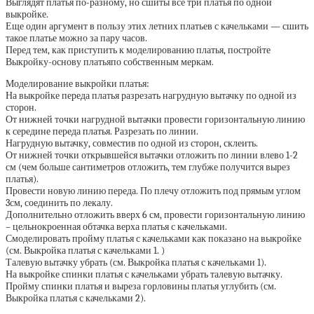
Выглядят платья по-разному, но сшиты все три платья по одной
выкройке.
Еще один аргумент в пользу этих летних платьев с качельками — сшить
такое платье можно за пару часов.
Перед тем, как приступить к моделированию платья, постройте
Выкройку-основу платьяпо собственным меркам.
Моделирование выкройки платья:
На выкройке переда платья разрезать нагрудную вытачку по одной из
сторон.
От нижней точки нагрудной вытачки провести горизонтальную линию
к середине переда платья. Разрезать по линии.
Нагрудную вытачку, совместив по одной из сторон, склеить.
От нижней точки открывшейся вытачки отложить по линии влево 1-2
см (чем больше сантиметров отложить, тем глубже получится вырез
платья).
Провести новую линию переда. По плечу отложить под прямым углом
3см, соединить по лекалу.
Дополнительно отложить вверх 6 см, провести горизонтальную линию
– цельнокроенная обтачка верха платья с качельками.
Смоделировать пройму платья с качельками как показано на выкройке
(см. Выкройка платья с качельками 1. )
Талевую вытачку убрать (см. Выкройка платья с качельками 1).
На выкройке спинки платья с качельками убрать талевую вытачку.
Пройму спинки платья и выреза горловины платья углубить (см.
Выкройка платья с качельками 2).