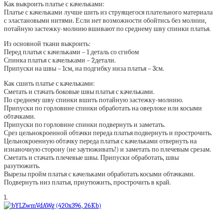
Как выкроить платье с качельками:
Платье с качельками лучше шить из струящегося плательного материала
с эластановыми нитями. Если нет возможности обойтись без молнии,
потайную застежку-молнию вшивают по среднему шву спинки платья.
Из основной ткани выкроить:
Перед платья с качельками – 1 деталь со сгибом
Спинка платья с качельками – 2детали.
Припуски на швы – 1см, на подгибку низа платья – 3см.
Как сшить платье с качельками:
Сметать и стачать боковые швы платья с качельками.
По среднему шву спинки вшить потайную застежку-молнию.
Припуски по горловине спинки обработать на оверлоке или косыми
обтачками.
Припуски по горловине спинки подвернуть и заметать.
Срез цельнокроенной обтачки переда платья подвернуть и прострочить.
Цельнокроенную обтачку переда платья с качельками отвернуть на
изнаночную сторону (не заутюживать!) и заметать по плечевым срезам.
Сметать и стачать плечевые швы. Припуски обработать, швы
разутюжить.
Вырезы пройм платья с качельками обработать косыми обтачками.
Подвернуть низ платья, приутюжить, прострочить в край.
1.