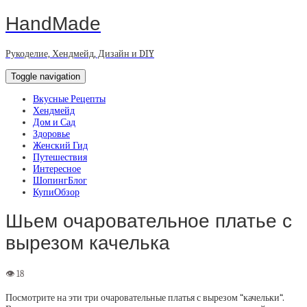
HandMade
Рукоделие, Хендмейд, Дизайн и DIY
Toggle navigation
Вкусные Рецепты
Хендмейд
Дом и Сад
Здоровье
Женский Гид
Путешествия
Интересное
ШопингБлог
КупиОбзор
Шьем очаровательное платье с
вырезом качелька
Посмотрите на эти три очаровательные платья с вырезом “качельки“.