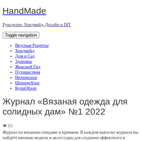
HandMade
Рукоделие, Хендмейд, Дизайн и DIY
Toggle navigation
Вкусные Рецепты
Хендмейд
Дом и Сад
Здоровье
Женский Гид
Путешествия
Интересное
ШопингБлог
КупиОбзор
Журнал «Вязаная одежда для
солидных дам» №1 2022
Журнал по вязанию спицами и крючком. В каждом выпуске журнала вы
найдёте вязаные модели и аксессуары для создания эффектного и