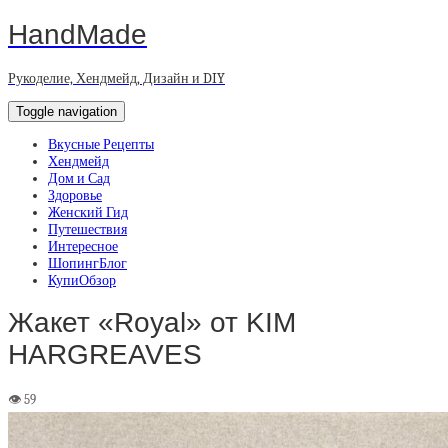
HandMade
Рукоделие, Хендмейд, Дизайн и DIY
Toggle navigation
Вкусные Рецепты
Хендмейд
Дом и Сад
Здоровье
Женский Гид
Путешествия
Интересное
ШопингБлог
КупиОбзор
Жакет «Royal» от KIM
HARGREAVES