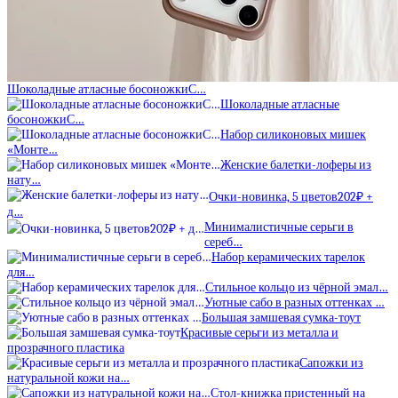
Шоколадные атласные босоножкиС…
Шоколадные атласные
босоножкиС…
Набор силиконовых мишек
«Монте…
Женские балетки-лоферы из
нату…
Очки-новинка, 5 цветов202₽ +
д…
Минималистичные серьги в
сереб…
Набор керамических тарелок
для…
Стильное кольцо из чёрной эмал…
Уютные сабо в разных оттенках …
Большая замшевая сумка-тоут
Красивые серьги из металла и
прозрачного пластика
Сапожки из
натуральной кожи на…
Стол-книжка пристенный на