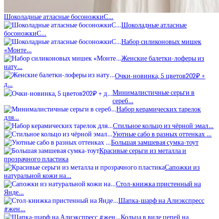
Шоколадные атласные босоножкиС…
Шоколадные атласные
босоножкиС…
Набор силиконовых мишек
«Монте…
Женские балетки-лоферы из
нату…
Очки-новинка, 5 цветов202₽ +
д…
Минималистичные серьги в
сереб…
Набор керамических тарелок
для…
Стильное кольцо из чёрной эмал…
Уютные сабо в разных оттенках …
Большая замшевая сумка-тоут
Красивые серьги из металла и
прозрачного пластика
Сапожки из
натуральной кожи на…
Стол-книжка пристенный на
Янде…
Шапка-шарф на Алиэкспресс
#жен…
Кольца в виде цепей на