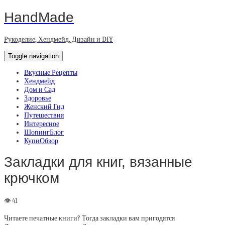
HandMade
Рукоделие, Хендмейд, Дизайн и DIY
Toggle navigation
Вкусные Рецепты
Хендмейд
Дом и Сад
Здоровье
Женский Гид
Путешествия
Интересное
ШопингБлог
КупиОбзор
Закладки для книг, вязанные
крючком
Читаете печатные книги? Тогда закладки вам пригодятся