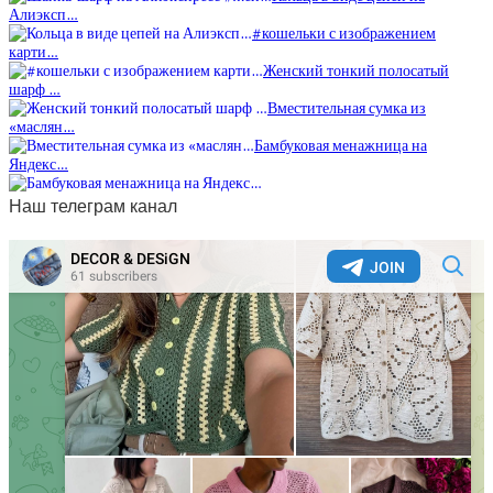
Алиэксп…
#кошельки с изображением
карти…
Женский тонкий полосатый
шарф …
Вместительная сумка из
«маслян…
Бамбуковая менажница на
Яндекс…
Наш телеграм канал