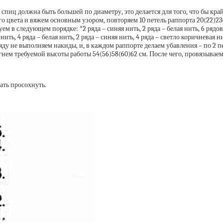
спиц должна быть большей по диаметру, это делается для того, что бы кра
 цвета и вяжем основным узором, повторяем 10 петель раппорта 20(22)23(2
в следующем порядке: *2 ряда – синяя нить, 2 ряда – белая нить, 6 рядов –
 нить, 4 ряда – белая нить, 2 ряда – синяя нить, 4 ряда – светло коричневая 
ряду не выполняем накиды, и, в каждом раппорте делаем убавления – по 2 п
гнем требуемой высоты работы 54(56)58(60)62 см. После чего, провязываем 
ать просохнуть.