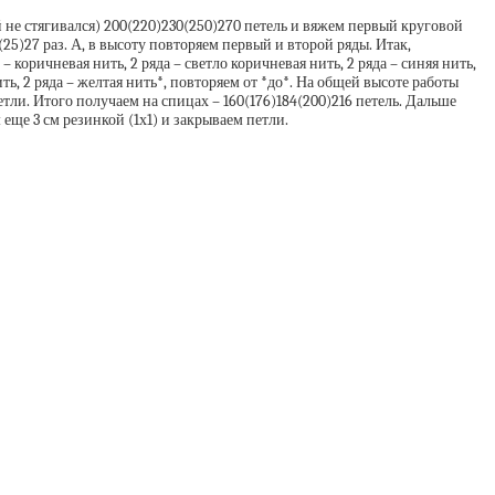
й не стягивался) 200(220)230(250)270 петель и вяжем первый круговой
5)27 раз. А, в высоту повторяем первый и второй ряды. Итак,
 коричневая нить, 2 ряда – светло коричневая нить, 2 ряда – синяя нить,
нить, 2 ряда – желтая нить*, повторяем от *до*. На общей высоте работы
етли. Итого получаем на спицах – 160(176)184(200)216 петель. Дальше
еще 3 см резинкой (1х1) и закрываем петли.