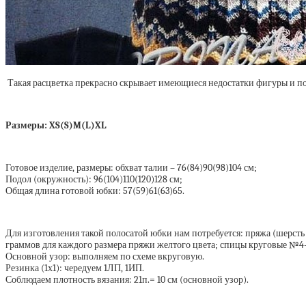
Такая расцветка прекрасно скрывает имеющиеся недостатки фигуры и по
Размеры: XS(S)M(L)XL
Готовое изделие, размеры: обхват талии – 76(84)90(98)104 см;
Подол (окружность): 96(104)110(120)128 см;
Общая длина готовой юбки: 57(59)61(63)65.
Для изготовления такой полосатой юбки нам потребуется: пряжа (шерсть 7
граммов для каждого размера пряжи желтого цвета; спицы круговые №4-4
Основной узор: выполняем по схеме вкруговую.
Резинка (1х1): чередуем 1ЛП, 1ИП.
Соблюдаем плотность вязания: 21п.= 10 см (основной узор).