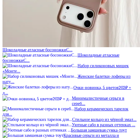
Шоколадные атласные босоножкиС…
Шоколадные атласные
босоножкиС…
Набор силиконовых мишек
«Монте…
Женские балетки-лоферы из
нату…
Очки-новинка, 5 цветов202₽ +
д…
Минималистичные серьги в
сереб…
Набор керамических тарелок
для…
Стильное кольцо из чёрной эмал…
Уютные сабо в разных оттенках …
Большая замшевая сумка-тоут
Красивые серьги из металла и