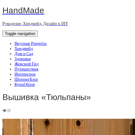
HandMade
Рукоделие, Хендмейд, Дизайн и DIY
Toggle navigation
Вкусные Рецепты
Хендмейд
Дом и Сад
Здоровье
Женский Гид
Путешествия
Интересное
ШопингБлог
КупиОбзор
Вышивка «Тюльпаны»