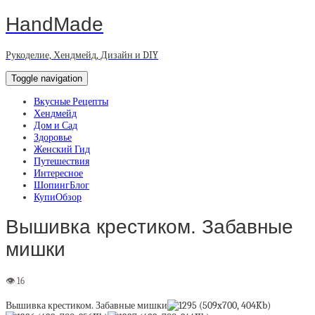
HandMade
Рукоделие, Хендмейд, Дизайн и DIY
Toggle navigation
Вкусные Рецепты
Хендмейд
Дом и Сад
Здоровье
Женский Гид
Путешествия
Интересное
ШопингБлог
КупиОбзор
Вышивка крестиком. Забавные
мишки
Вышивка крестиком. Забавные мишки