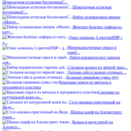
Шоколадные атласные босоножкиС…
Шоколадные атласные
босоножкиС…
Набор силиконовых мишек
«Монте…
Женские балетки-лоферы из
нату…
Очки-новинка, 5 цветов202₽ +
д…
Минималистичные серьги в
сереб…
Набор керамических тарелок
для…
Стильное кольцо из чёрной эмал…
Уютные сабо в разных оттенках …
Большая замшевая сумка-тоут
Красивые серьги из металла и
прозрачного пластика
Сапожки из
натуральной кожи на…
Стол-книжка пристенный на
Янде…
Шапка-шарф на Алиэкспресс
#жен…
Кольца в виде цепей на
Алиэксп…