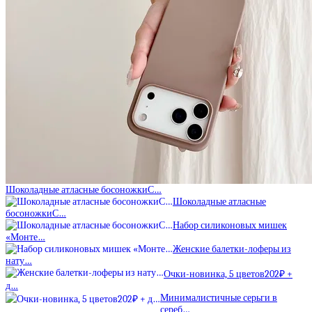
Шоколадные атласные босоножкиС…
Шоколадные атласные
босоножкиС…
Набор силиконовых мишек
«Монте…
Женские балетки-лоферы из
нату…
Очки-новинка, 5 цветов202₽ +
д…
Минималистичные серьги в
сереб…