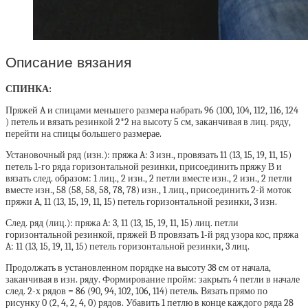
Описание вязания
СПИНКА:
Пряжей A и спицами меньшего размера набрать 96 (100, 104, 112, 116, 124
) петель и вязать резинкой 2*2 на высоту 5 см, заканчивая в лиц. ряду,
перейти на спицы большего размераe.
Установочный ряд (изн.): пряжа A: 3 изн., провязать 11 (13, 15, 19, 11, 15)
петель 1-го ряда горизонтальной резинки, присоединить пряжу В и
вязать след. образом: 1 лиц., 2 изн., 2 петли вместе изн., 2 изн., 2 петли
вместе изн., 58 (58, 58, 58, 78, 78) изн., 1 лиц., присоединить 2-й моток
пряжи A, 11 (13, 15, 19, 11, 15) петель горизонтальной резинки, 3 изн.
След. ряд (лиц.): пряжа A: 3, 11 (13, 15, 19, 11, 15) лиц. петли
горизонтальной резинкой, пряжей В провязать 1-й ряд узора кос, пряжа
A: 11 (13, 15, 19, 11, 15) петель горизонтальной резинки, 3 лиц.
Продолжать в установленном порядке на высоту 38 cм от начала,
заканчивая в изн. ряду. Формирование пройм: закрыть 4 петли в начале
след. 2-х рядов = 86 (90, 94, 102, 106, 114) петель. Вязать прямо по
рисунку 0 (2, 4, 2, 4, 0) рядов. Убавить 1 петлю в конце каждого ряда 28