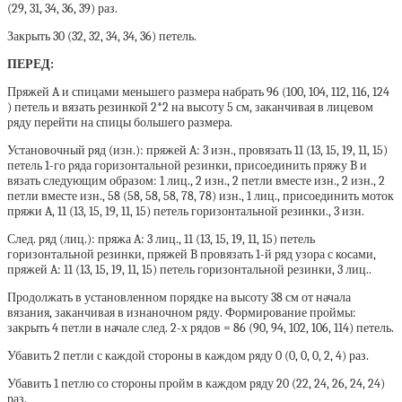
(29, 31, 34, 36, 39) раз.
Закрыть 30 (32, 32, 34, 34, 36) петель.
ПЕРЕД:
Пряжей A и спицами меньшего размера набрать 96 (100, 104, 112, 116, 124
) петель и вязать резинкой 2*2 на высоту 5 см, заканчивая в лицевом
ряду перейти на спицы большего размера.
Установочный ряд (изн.): пряжей A: 3 изн., провязать 11 (13, 15, 19, 11, 15)
петель 1-го ряда горизонтальной резинки, присоединить пряжу B и
вязать следующим образом: 1 лиц., 2 изн., 2 петли вместе изн., 2 изн., 2
петли вместе изн., 58 (58, 58, 58, 78, 78) изн., 1 лиц., присоединить моток
пряжи A, 11 (13, 15, 19, 11, 15) петель горизонтальной резинки., 3 изн.
След. ряд (лиц.): пряжа A: 3 лиц., 11 (13, 15, 19, 11, 15) петель
горизонтальной резинки, пряжей B провязать 1-й ряд узора с косами,
пряжей A: 11 (13, 15, 19, 11, 15) петель горизонтальной резинки, 3 лиц..
Продолжать в установленном порядке на высоту 38 см от начала
вязания, заканчивая в изнаночном ряду. Формирование проймы:
закрыть 4 петли в начале след. 2-х рядов = 86 (90, 94, 102, 106, 114) петель.
Убавить 2 петли с каждой стороны в каждом ряду 0 (0, 0, 0, 2, 4) раз.
Убавить 1 петлю со стороны пройм в каждом ряду 20 (22, 24, 26, 24, 24)
раз.