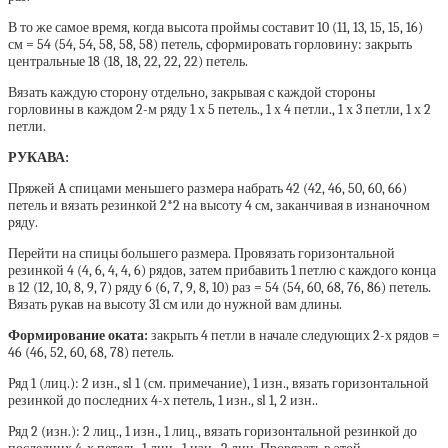
В то же самое время, когда высота проймы составит 10 (11, 13, 15, 15, 16)
см = 54 (54, 54, 58, 58, 58) петель, сформировать горловину: закрыть
центральные 18 (18, 18, 22, 22, 22) петель.
Вязать каждую сторону отдельно, закрывая с каждой стороны
горловины в каждом 2-м ряду 1 х 5 петель., 1 х 4 петли., 1 х 3 петли, 1 х 2
петли.
РУКАВА:
Пряжей A спицами меньшего размера набрать 42 (42, 46, 50, 60, 66)
петель и вязать резинкой 2*2 на высоту 4 см, заканчивая в изнаночном
ряду.
Перейти на спицы большего размера. Провязать горизонтальной
резинкой 4 (4, 6, 4, 4, 6) рядов, затем прибавить 1 петлю с каждого конца
в 12 (12, 10, 8, 9, 7) ряду 6 (6, 7, 9, 8, 10) раз = 54 (54, 60, 68, 76, 86) петель.
Вязать рукав на высоту 31 см или до нужной вам длины.
Формирование оката:
закрыть 4 петли в начале следующих 2-х рядов =
46 (46, 52, 60, 68, 78) петель.
Ряд 1 (лиц.): 2 изн., sl 1 (см. примечание), 1 изн., вязать горизонтальной
резинкой до последних 4-х петель, 1 изн., sl 1, 2 изн..
Ряд 2 (изн.): 2 лиц., 1 изн., 1 лиц., вязать горизонтальной резинкой до