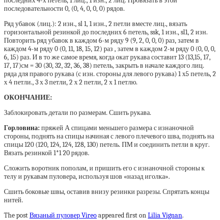
последних 4-х петель, 1 лиц., 1 изн., 2 лиц. Провязать в этой
последовательности 0, (0, 4, 0, 0, 0) рядов.
Ряд убавок (лиц.): 2 изн., sl 1, 1 изн., 2 петли вместе лиц., вязать
горизонтальной резинкой до последних 6 петель, ssk, 1 изн., sl1, 2 изн.
Повторить ряд убавок в каждом 6-м ряду 9 (9, 2, 0, 0, 0) раз, затем в
каждом 4-м ряду 0 (0, 11, 18, 15, 12) раз , затем в каждом 2-м ряду 0 (0, 0, 0,
6, 15) раз. И в то же самое время, когда окат рукава составит 13 (13,15, 17,
17, 17)см = 30 (30, 32, 32, 36, 38) петель, закрыть в начале каждого лиц.
ряда для правого рукава (с изн. стороны для левого рукава) 1 х5 петель, 2
х 4 петли., 3 х 3 петли, 2 х 2 петли, 2 х 1 петлю.
ОКОНЧАНИЕ:
Заблокировать детали по размерам. Сшить рукава.
Горловина:
пряжей А спицами меньшего размера с изнаночной
стороны, поднять на спицы начиная с левого плечевого шва, поднять на
спицы 120 (120, 124, 124, 128, 130) петель. ПМ и соединить петли в круг.
Вязать резинкой 1*1 20 рядов.
Сложить воротник пополам, и пришить его с изнаночной стороны к
телу и рукавам пуловера, используя шов «назад иголка».
Сшить боковые швы, оставив внизу резинки разрезы. Спрятать концы
нитей.
The post
Вязаный пуловер Vireo
appeared first on
Lilia Vignan
.