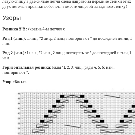
левую спицу в две снятые петли слева направо за передние стенки этих
двух петель и провязать обе петли вместе лицевой за заднюю стенку)
Узоры
Резинка 2*2 :
(кратна 4-м петлям):
Ряд 1 (лиц.):
1 лиц., *2 лиц., 2 изн.; повторять от * до последней петли, 1
лиц.
Ряд 2 (изн.):
1 изн., *2 изн., 2 лиц.; повторять от * до последней петли, 1
изн.
Горизонтальная резинка:
Ряды *1, 2, 3: лиц., ряды 4, 5, 6: изн.,
повторять от *.
Узор «Косы»