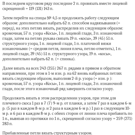
В последнем круговом ряду последние 2 п. провязать вместе лицевой
скрещенной = 119 (131) 143 п.
Затем перейти на спицы № 4,5 и продолжить работу следующим
образом: дополнительно набрать 62 п. способом надвязывания (=
перед), на этих петлях вязать, распределив их следующим образом:
кромочная, 57 п. узора «Косы», 1 п. лицевой глади, 3 п. изнаночной
глади, затем на петлях рукава связать 19 п. «косы», 39 (45) 51 п.
структурного узора, 1 п. лицевой глади, 1 п. платочной вязки
изнаночными (= средняя петля, линия плеча, петлю отметить), 1 п.
лицевой глади, 39 (45) 51 п. структурного узора, 19 п. «косы»,
дополнительно набрать 62 п. (= спинка).
Далее вязать на всех 243 (255) 267 п. рядами в прямом и обратном
направлении, при этом в 1-м изн. р. на 62 вновь набранных петлях
вязать следующим образом, выполняя 2-й р. узора (= изн. р ):
кромочная, 57 п. узора «Косы», 1 п. лицевой глади, 3 п. изнаночной
глади, после этого изнаночный ряд завершить согласно узору.
Продолжить вязать в этом распределении узоров, при этом для
плечевого скоса 1 раз в 7 (7) 9-м р. от планки, а затем 7 раз в каждом 6-м
р. (5 раз в каждом 8-м р. и 2 раза в каждом 6-м р.) 1 раз в следующем 10-
м р. и 6 раз в каждом 8-м р. с обеих сторон от линии плеча прибавить по
1 п., вывязав из протяжки по 1 п., скрещенной согласно узору = 259 (271)
283 п.
Прибавленные петли вязать структурным узором.