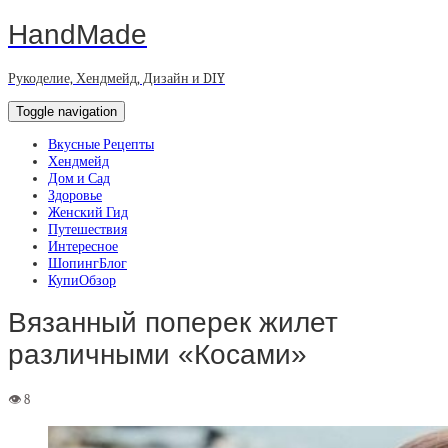
HandMade
Рукоделие, Хендмейд, Дизайн и DIY
Toggle navigation
Вкусные Рецепты
Хендмейд
Дом и Сад
Здоровье
Женский Гид
Путешествия
Интересное
ШопингБлог
КупиОбзор
Вязанный поперек жилет
различными «Косами»