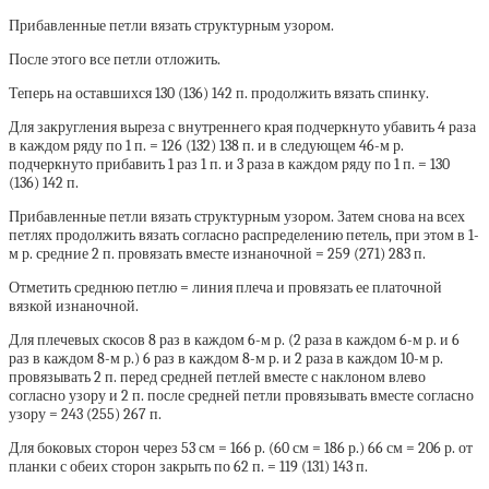
Прибавленные петли вязать структурным узором.
После этого все петли отложить.
Теперь на оставшихся 130 (136) 142 п. продолжить вязать спинку.
Для закругления выреза с внутреннего края подчеркнуто убавить 4 раза
в каждом ряду по 1 п. = 126 (132) 138 п. и в следующем 46-м р.
подчеркнуто прибавить 1 раз 1 п. и 3 раза в каждом ряду по 1 п. = 130
(136) 142 п.
Прибавленные петли вязать структурным узором. Затем снова на всех
петлях продолжить вязать согласно распределению петель, при этом в 1-
м р. средние 2 п. провязать вместе изнаночной = 259 (271) 283 п.
Отметить среднюю петлю = линия плеча и провязать ее платочной
вязкой изнаночной.
Для плечевых скосов 8 раз в каждом 6-м р. (2 раза в каждом 6-м р. и 6
раз в каждом 8-м р.) 6 раз в каждом 8-м р. и 2 раза в каждом 10-м р.
провязывать 2 п. перед средней петлей вместе с наклоном влево
согласно узору и 2 п. после средней петли провязывать вместе согласно
узору = 243 (255) 267 п.
Для боковых сторон через 53 см = 166 р. (60 см = 186 р.) 66 см = 206 р. от
планки с обеих сторон закрыть по 62 п. = 119 (131) 143 п.