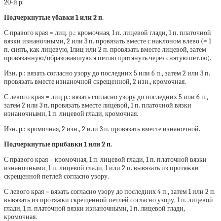
20-й р.
Подчеркнутые убавки 1 или 2 п.
С правого края = лиц. р.: кромочная, 1 п. лицевой глади, 1 п. платочной
вязки изнаночными, 2 или 3 п. провязать вместе с наклоном влево (= 1
п. снять, как лицевую, 1лиц или 2 п. провязать вместе лицевой, затем
провязанную/образовавшуюся петлю протянуть через снятую петлю).
Изн. р.: вязать согласно узору до последних 5 или 6 п., затем 2 или 3 п.
провязать вместе изнаночной скрещенной, 2 изн., кромочная.
С левого края = лиц р.: вязать согласно узору до последних 5 или 6 п.,
затем 2 или 3 п. провязать вместе лицевой, 1 п. платочной вязки
изнаночными, 1 п. лицевой глади, кромочная.
Изн. р.: кромочная, 2 изн., 2 или 3 п. провязать вместе изнаночной.
Подчеркнутые прибавки 1 или 2 п.
С правого края = кромочная, 1 п. лицевой глади, 1 п. платочной вязки
изнаночными, 1 п. лицевой глади, 1 или 2 п. вывязать из протяжки
скрещенной петлей согласно узору.
С левого края = вязать согласно узору до последних 4 п., затем 1 или 2 п.
вывязать из протяжки скрещенной петлей согласно узору, 1 п. лицевой
глади, 1 п. платочной вязки изнаночными, 1 п. лицевой глади,
кромочная.