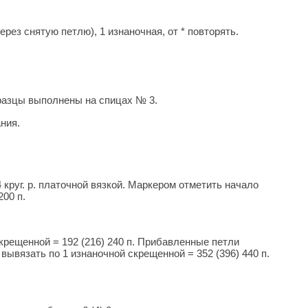
через снятую петлю), 1 изнаночная, от * повторять.
 Образцы выполнены на спицах № 3.
ния.
4 круг. р. платочной вязкой. Маркером отметить начало
200 п.
скрещенной = 192 (216) 240 п. Прибавленные петли
ывязать по 1 изнаночной скрещенной = 352 (396) 440 п.