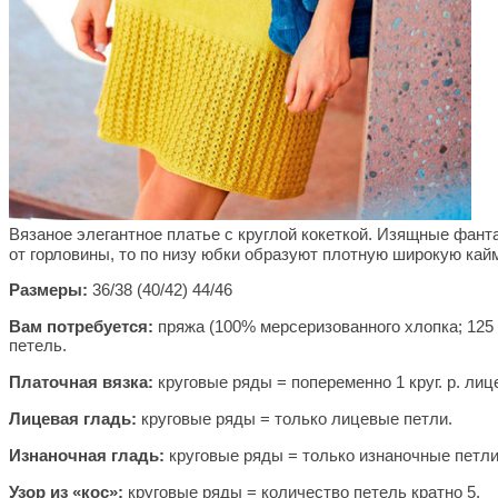
Вязаное элегантное платье с круглой кокеткой. Изящные фан
от горловины, то по низу юбки образуют плотную широкую кайм
Размеры:
36/38 (40/42) 44/46
Вам потребуется:
пряжа (100% мерсеризованного хлопка; 125 м
петель.
Платочная вязка:
круговые ряды = попеременно 1 круг. р. лице
Лицевая гладь:
круговые ряды = только лицевые петли.
Изнаночная гладь:
круговые ряды = только изнаночные петли
Узор из «кос»:
круговые ряды = количество петель кратно 5.