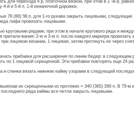
язать для перехода 4 р. платочной вязкой, при этом в 1 -м р. рав
 4-й и 5-й п. 1-й изнаночной дорожки.
е 78 (88) 98 п. для 1-го рукава закрыть лицевыми, следующие 
 переда лифа провязать лицевыми.
ью круговыми рядами, при этом в начале кругового ряда и между п
я притали-вания: 2-ю и 3-ю п. после каждого маркера провязать
к при лицевом вязании, 1 лицевая, затем протянуть ее через сня
о начать прибавки для расширения по линии бедер: в следующем 
по 1 лицевой скрещенной. Эти прибавки повторять еще 24 раза в
да и спинки вязать нижнюю кайму узорами в следующей последовате
 вывязав их скрещенными из протяжек = 340 (365) 390 п. В 79-м 
сле последнего ряда каймы все петли закрыть лицевыми.