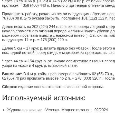
Через 18 см = 66 р. (20 см = 74 р.) 22 см = 82 р. от бейки пров
протяжек = 358 (400) 440 п. Начало ряда теперь отметить между
Продолжить работу, разделив петли следующим образом: первы
78 (88) 98 п. 2-го рукава закрыть, последние 101 (112) 122 п.
Далее вязать на 202 (224) 244 п. спинки и переда лицевой глад
начала совместного вязания переда и спинки начать убавки дл
маркером провязать вместе с наклоном влево (= 1 п. снять, ка
следующем 11-м р. = 178 (200) 220 п.
Далее 5 см = 17 круг. р. вязать прямо без убавок. После этог
последней петлей перед каждым маркером из протяжек вывязать 
Через 44 см = 154 круг. р. от начала совместного вязания пере
узора из «кос» и 4 круг. р. платочной вязки.
Внимание:
В 4-м р. каймы равномерно прибавить 62 (65) 70 п.,
62 (65) 70 раз провязать вместе по 2 п. = 278 (300) 320 п. По
Сборка:
изделие слегка отпарить с изнаночной стороны.
Используемый источник:
Журнал по вязанию «Verena». Модное вязание, 02/2024