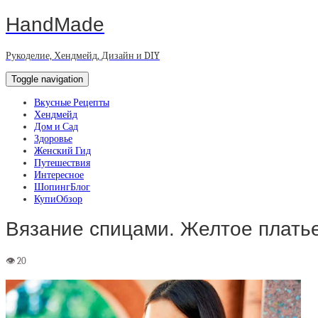
HandMade
Рукоделие, Хендмейд, Дизайн и DIY
Toggle navigation
Вкусные Рецепты
Хендмейд
Дом и Сад
Здоровье
Женский Гид
Путешествия
Интересное
ШопингБлог
КупиОбзор
Вязание спицами. Желтое платье 