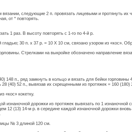
чном вязании, следующие 2 п. провязать лицевыми и протянуть их 
ная, от * повторять.
зать 1 раз. В высоту повторять с 1-го по 4-й р.
ой гладью; 30 п. х 37 р. = 10 X 10 см, связано узором из «кос».
горловины. Стрелками на выкройке обозначено направление вяза
0) 148 п., ряд замкнуть в кольцо и вязать для бейки горловины 
28 (40) 52 п., вывязав их скрещенными из протяжек = 160 (180) 
з «кос» кокетку.
ждой изнаночной дорожки из протяжек вывязать по 1 изнаночной 
 12 (13) 14-м р. в середине каждой изнаночной дорожки вновь в
.
пицы № 3 длиной 120 см.