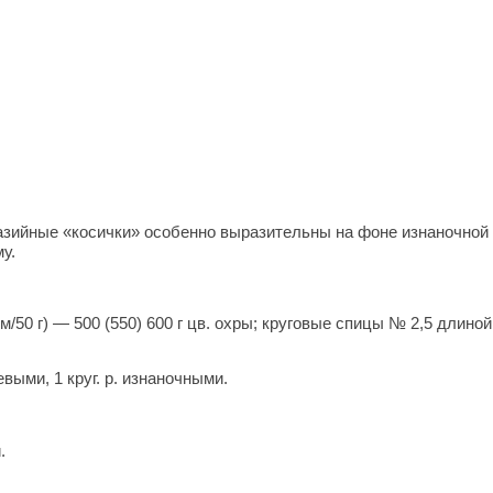
тазийные «косички» особенно выразительны на фоне изнаночной
у.
/50 г) — 500 (550) 600 г цв. охры; круговые спицы № 2,5 длиной
выми, 1 круг. р. изнаночными.
.