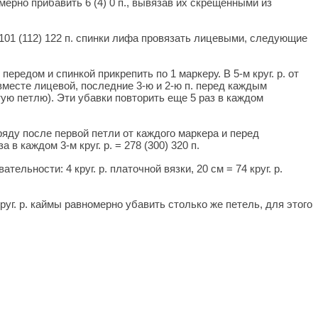
номерно прибавить 6 (4) 0 п., вывязав их скрещенными из
101 (112) 122 п. спинки лифа провязать лицевыми, следующие
ередом и спинкой прикрепить по 1 маркеру. В 5-м круг. р. от
 вместе лицевой, последние 3-ю и 2-ю п. перед каждым
тую петлю). Эти убавки повторить еще 5 раз в каждом
ряду после первой петли от каждого маркера и перед
 каждом 3-м круг. р. = 278 (300) 320 п.
льности: 4 круг. р. платочной вязки, 20 см = 74 круг. р.
круг. р. каймы равномерно убавить столько же петель, для этого