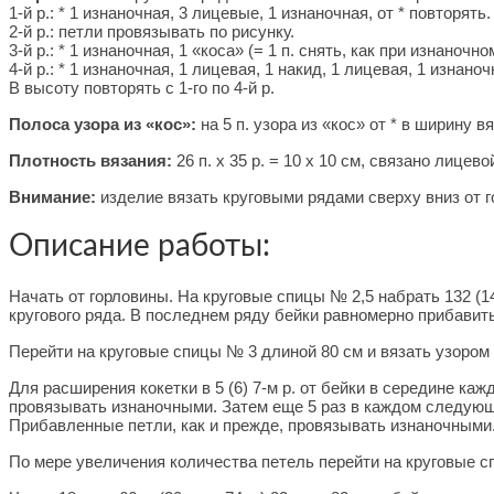
1-й р.: * 1 изнаночная, 3 лицевые, 1 изнаночная, от * повторять.
2-й р.: петли провязывать по рисунку.
3-й р.: * 1 изнаночная, 1 «коса» (= 1 п. снять, как при изнано
4-й р.: * 1 изнаночная, 1 лицевая, 1 накид, 1 лицевая, 1 изнаноч
В высоту повторять с 1-го по 4-й р.
Полоса узора из «кос»:
на 5 п. узора из «кос» от * в ширину вя
Плотность вязания:
26 п. х 35 р. = 10 х 10 см, связано лицев
Внимание:
изделие вязать круговыми рядами сверху вниз от 
Описание работы:
Начать от горловины. На круговые спицы № 2,5 набрать 132 (14
кругового ряда. В последнем ряду бейки равномерно прибавить 
Перейти на круговые спицы № 3 длиной 80 см и вязать узором и
Для расширения кокетки в 5 (6) 7-м р. от бейки в середине ка
провязывать изнаночными. Затем еще 5 раз в каждом следующем
Прибавленные петли, как и прежде, провязывать изнаночными
По мере увеличения количества петель перейти на круговые с