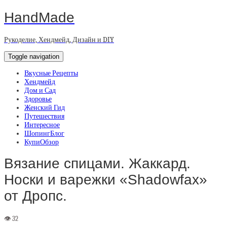
HandMade
Рукоделие, Хендмейд, Дизайн и DIY
Toggle navigation
Вкусные Рецепты
Хендмейд
Дом и Сад
Здоровье
Женский Гид
Путешествия
Интересное
ШопингБлог
КупиОбзор
Вязание спицами. Жаккард.
Носки и варежки «Shadowfax»
от Дропс.