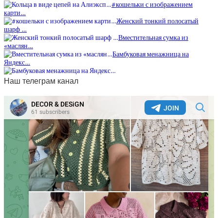
#кошельки с изображением
карти…
Женский тонкий полосатый
шарф …
Вместительная сумка из
«маслян…
Бамбуковая менажница на
Яндекс…
Наш телеграм канал