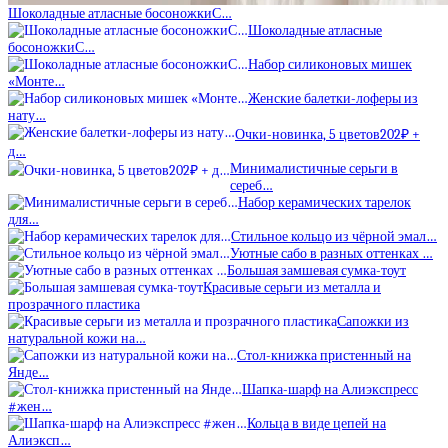
Шоколадные атласные босоножкиС…
Шоколадные атласные
босоножкиС…
Набор силиконовых мишек
«Монте…
Женские балетки-лоферы из
нату…
Очки-новинка, 5 цветов202₽ +
д…
Минималистичные серьги в
сереб…
Набор керамических тарелок
для…
Стильное кольцо из чёрной эмал…
Уютные сабо в разных оттенках …
Большая замшевая сумка-тоут
Красивые серьги из металла и
прозрачного пластика
Сапожки из
натуральной кожи на…
Стол-книжка пристенный на
Янде…
Шапка-шарф на Алиэкспресс
#жен…
Кольца в виде цепей на
Алиэксп…