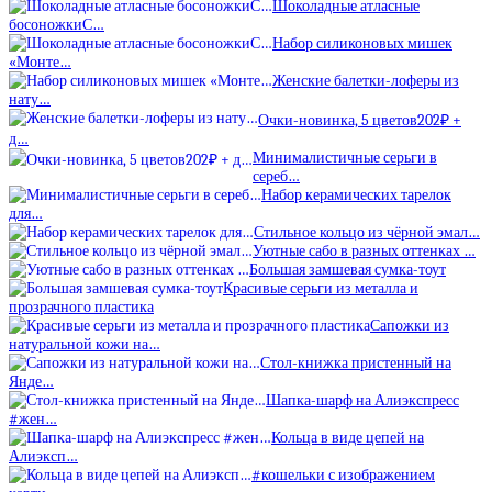
Шоколадные атласные
босоножкиС…
Набор силиконовых мишек
«Монте…
Женские балетки-лоферы из
нату…
Очки-новинка, 5 цветов202₽ +
д…
Минималистичные серьги в
сереб…
Набор керамических тарелок
для…
Стильное кольцо из чёрной эмал…
Уютные сабо в разных оттенках …
Большая замшевая сумка-тоут
Красивые серьги из металла и
прозрачного пластика
Сапожки из
натуральной кожи на…
Стол-книжка пристенный на
Янде…
Шапка-шарф на Алиэкспресс
#жен…
Кольца в виде цепей на
Алиэксп…
#кошельки с изображением