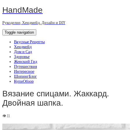
HandMade
Рукоделие, Хендмейд, Дизайн и DIY
Toggle navigation
Вкусные Рецепты
Хендмейд
Дом и Сад
Здоровье
Женский Гид
Путешествия
Интересное
ШопингБлог
КупиОбзор
Вязание спицами. Жаккард.
Двойная шапка.