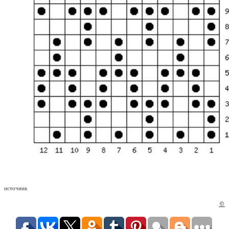
источник
©