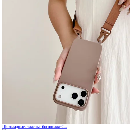
Шоколадные атласные босоножкиС…