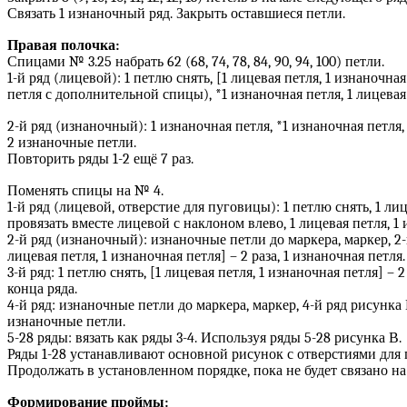
Связать 1 изнаночный ряд. Закрыть оставшиеся петли.
Правая полочка:
Спицами № 3.25 набрать 62 (68, 74, 78, 84, 90, 94, 100) петли.
1-й ряд (лицевой): 1 петлю снять, [1 лицевая петля, 1 изнаночн
петля с дополнительной спицы), *1 изнаночная петля, 1 лицевая 
2-й ряд (изнаночный): 1 изнаночная петля, *1 изнаночная петля, 
2 изнаночные петли.
Повторить ряды 1-2 ещё 7 раз.
Поменять спицы на № 4.
1-й ряд (лицевой, отверстие для пуговицы): 1 петлю снять, 1 ли
провязать вместе лицевой с наклоном влево, 1 лицевая петля, 1 
2-й ряд (изнаночный): изнаночные петли до маркера, маркер, 2-й 
лицевая петля, 1 изнаночная петля] – 2 раза, 1 изнаночная петля.
3-й ряд: 1 петлю снять, [1 лицевая петля, 1 изнаночная петля] – 
конца ряда.
4-й ряд: изнаночные петли до маркера, маркер, 4-й ряд рисунка В
изнаночные петли.
5-28 ряды: вязать как ряды 3-4. Используя ряды 5-28 рисунка В.
Ряды 1-28 устанавливают основной рисунок с отверстиями для 
Продолжать в установленном порядке, пока не будет связано н
Формирование проймы: