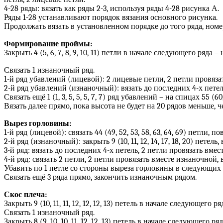
4-28 ряды: вязать как ряды 2-3, используя ряды 4-28 рисунка А.
Ряды 1-28 устанавливают порядок вязания основного рисунка.
Продолжать вязать в установленном порядке до того ряда, ном
Формирование проймы:
Закрыть 4 (5, 6, 7, 8, 9, 10, 11) петли в начале следующего ряда – н
Связать 1 изнаночный ряд.
1-й ряд убавлений (лицевой): 2 лицевые петли, 2 петли провязат
2-й ряд убавлений (изнаночный): вязать до последних 4-х петел
Связать ещё 1 (1, 3, 5, 5, 5, 7, 7) ряд убавлений – на спицах 55 (60, 
Вязать далее прямо, пока высота не будет на 20 рядов меньше
Вырез горловины:
1-й ряд (лицевой): связать 44 (49, 52, 53, 58, 63, 64, 69) петли,
2-й ряд (изнаночный): закрыть 9 (10, 11, 12, 14, 17, 18, 20) петель, 
3-й ряд: вязать до последних 4-х петель, 2 петли провязать вмес
4-й ряд: связать 2 петли, 2 петли провязать вместе изнаночной, в
Убавить по 1 петле со стороны выреза горловины в следующих 3-х 
Связать ещё 3 ряда прямо, закончить изнаночным рядом.
Скос плеча:
Закрыть 9 (10, 11, 11, 12, 12, 12, 13) петель в начале следующего ряд
Связать 1 изнаночный ряд.
Закрыть 8 (9, 10, 10, 11, 12, 12, 13) петель в начале следующего ряда 