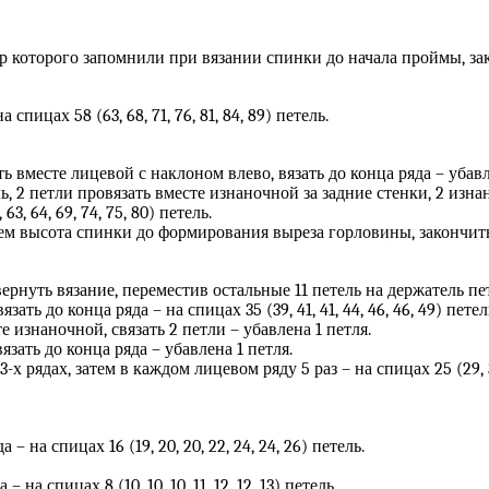
ер которого запомнили при вязании спинки до начала проймы, з
а спицах 58 (63, 68, 71, 76, 81, 84, 89) петель.
ь вместе лицевой с наклоном влево, вязать до конца ряда – убавл
ь, 2 петли провязать вместе изнаночной за задние стенки, 2 изна
63, 64, 69, 74, 75, 80) петель.
, чем высота спинки до формирования выреза горловины, закончи
 повернуть вязание, переместив остальные 11 петель на держатель пе
вязать до конца ряда – на спицах 35 (39, 41, 41, 44, 46, 46, 49) петел
те изнаночной, связать 2 петли – убавлена 1 петля.
язать до конца ряда – убавлена 1 петля.
рядах, затем в каждом лицевом ряду 5 раз – на спицах 25 (29, 31, 3
а – на спицах 16 (19, 20, 20, 22, 24, 24, 26) петель.
– на спицах 8 (10, 10, 10, 11, 12, 12, 13) петель.