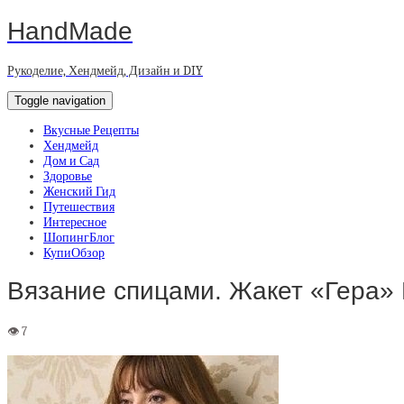
HandMade
Рукоделие, Хендмейд, Дизайн и DIY
Toggle navigation
Вкусные Рецепты
Хендмейд
Дом и Сад
Здоровье
Женский Гид
Путешествия
Интересное
ШопингБлог
КупиОбзор
Вязание спицами. Жакет «Гера» 