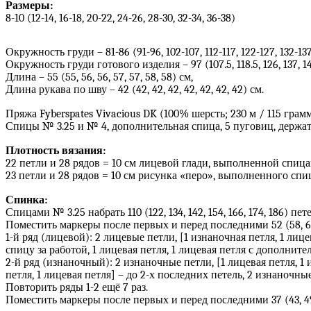
Размеры:
8-10 (12-14, 16-18, 20-22, 24-26, 28-30, 32-34, 36-38)
Окружность груди – 81-86 (91-96, 102-107, 112-117, 122-127, 132-137
Окружность груди готового изделия – 97 (107.5, 118.5, 126, 137, 147
Длина – 55 (55, 56, 56, 57, 57, 58, 58) см,
Длина рукава по шву – 42 (42, 42, 42, 42, 42, 42, 42) см.
Пряжа Fyberspates Vivacious DK (100% шерсть; 230 м / 115 грамм в м
Спицы № 3.25 и № 4, дополнительная спица, 5 пуговиц, держат
Плотность вязания:
22 петли и 28 рядов = 10 см лицевой глади, выполненной спиц
23 петли и 28 рядов = 10 см рисунка «перо», выполненного сп
Спинка:
Спицами № 3.25 набрать 110 (122, 134, 142, 154, 166, 174, 186) пете
Поместить маркеры после первых и перед последними 52 (58, 64, 
1-й ряд (лицевой): 2 лицевые петли, [1 изнаночная петля, 1 ли
спицу за работой, 1 лицевая петля, 1 лицевая петля с дополните
2-й ряд (изнаночный): 2 изнаночные петли, [1 лицевая петля, 1
петля, 1 лицевая петля] – до 2-х последних петель, 2 изнаночны
Повторить ряды 1-2 ещё 7 раз.
Поместить маркеры после первых и перед последними 37 (43, 49, 5