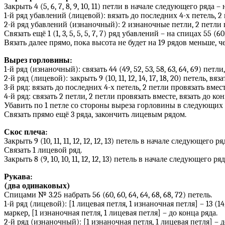
Закрыть 4 (5, 6, 7, 8, 9, 10, 11) петли в начале следующего ряда – н
1-й ряд убавлений (лицевой): вязать до последних 4-х петель, 
2-й ряд убавлений (изнаночный): 2 изнаночные петли, 2 петли п
Связать ещё 1 (1, 3, 5, 5, 5, 7, 7) ряд убавлений – на спицах 55 (60, 
Вязать далее прямо, пока высота не будет на 19 рядов меньше,
Вырез горловины:
1-й ряд (изнаночный): связать 44 (49, 52, 53, 58, 63, 64, 69) пе
2-й ряд (лицевой): закрыть 9 (10, 11, 12, 14, 17, 18, 20) петель, вяз
3-й ряд: вязать до последних 4-х петель, 2 петли провязать вмест
4-й ряд: связать 2 петли, 2 петли провязать вместе, вязать до кон
Убавить по 1 петле со стороны выреза горловины в следующих 3-х 
Связать прямо ещё 3 ряда, закончить лицевым рядом.
Скос плеча:
Закрыть 9 (10, 11, 11, 12, 12, 12, 13) петель в начале следующего ряд
Связать 1 лицевой ряд.
Закрыть 8 (9, 10, 10, 11, 12, 12, 13) петель в начале следующего ряд
Рукава:
(два одинаковых)
Спицами № 3.25 набрать 56 (60, 60, 64, 64, 68, 68, 72) петель.
1-й ряд (лицевой): [1 лицевая петля, 1 изнаночная петля] – 13 (14
маркер, [1 изнаночная петля, 1 лицевая петля] – до конца ряда.
2-й ряд (изнаночный): [1 изнаночная петля, 1 лицевая петля] – д