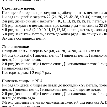
Закрыть оставшиеся петли.
Скос левого плеча:
По лицевой стороне присоединить рабочую нить к петлям на де
1-й ряд (лицевой): закрыть 22 (24, 26, 28, 32, 38, 40, 44) петли, вя
2-й ряд (изнаночный): закрыть 9 (10, 11, 11, 12, 12, 12, 13) петель, 
3-й ряд: закрыть 6 петель, вязать до конца ряда – на спицах 22 (25,
4-й ряд: закрыть 8 (9, 10, 10, 11, 12, 12, 13) петель, вязать до конца 
5-й ряд: закрыть 6 петель, вязать до конца ряда – на спицах 8 (10, 10
Закрыть оставшиеся петли.
Левая полочка:
Спицами № 3.25 набрать 62 (68, 74, 78, 84, 90, 94, 100) петли.
1-й ряд (лицевой): 1 лицевая петля, *1 лицевая петля, 1 изнаноч
петля, 2 лицевые петли.
2-й ряд (изнаночный): 1 петлю снять, [1 изнаночная петля, 1 лиц
1 изнаночная петля.
Повторить ряды 1-2 ещё 7 раз.
Поменять спицы на № 4.
1-й ряд (лицевой): лицевые петли до последних 25 петель, помес
петля, 1 лицевая петля, 1 изнаночная петля, 2 лицевые петли.
2-й ряд (изнаночный): 1 петлю снять, [1 изнаночная петля, 1 лиц
петли до конца ряда.
3-й ряд: лицевые петли до маркера, маркер, 3-й ряд рисунка А, [
петля, 2 лицевые петли.