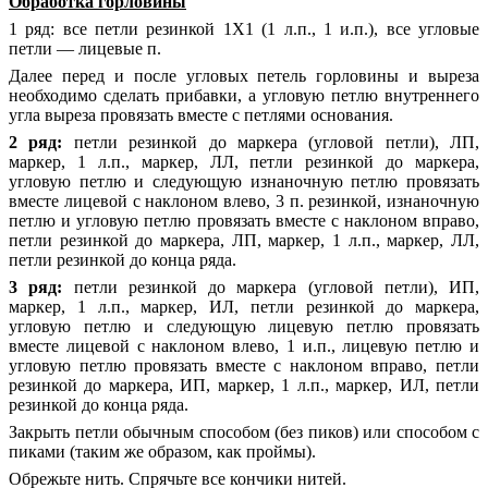
Обработка горловины
1 ряд: все петли резинкой 1Х1 (1 л.п., 1 и.п.), все угловые
петли — лицевые п.
Далее перед и после угловых петель горловины и выреза
необходимо сделать прибавки, а угловую петлю внутреннего
угла выреза провязать вместе с петлями основания.
2 ряд:
петли резинкой до маркера (угловой петли), ЛП,
маркер, 1 л.п., маркер, ЛЛ, петли резинкой до маркера,
угловую петлю и следующую изнаночную петлю провязать
вместе лицевой с наклоном влево, 3 п. резинкой, изнаночную
петлю и угловую петлю провязать вместе с наклоном вправо,
петли резинкой до маркера, ЛП, маркер, 1 л.п., маркер, ЛЛ,
петли резинкой до конца ряда.
3 ряд:
петли резинкой до маркера (угловой петли), ИП,
маркер, 1 л.п., маркер, ИЛ, петли резинкой до маркера,
угловую петлю и следующую лицевую петлю провязать
вместе лицевой с наклоном влево, 1 и.п., лицевую петлю и
угловую петлю провязать вместе с наклоном вправо, петли
резинкой до маркера, ИП, маркер, 1 л.п., маркер, ИЛ, петли
резинкой до конца ряда.
Закрыть петли обычным способом (без пиков) или способом с
пиками (таким же образом, как проймы).
Обрежьте нить. Спрячьте все кончики нитей.