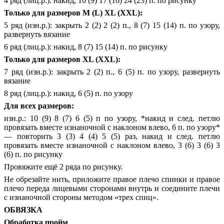
4 ряд (лиц.р.): накид, 10 (9) 17 (16) 24 (23) п. по рисунку
Только для размеров M (L) XL (XXL):
5 ряд (изн.р.): закрыть 2 (2) 2 (2) п., 8 (7) 15 (14) п. по узору,
развернуть вязание
6 ряд (лиц.р.): накид, 8 (7) 15 (14) п. по рисунку
Только для размеров XL (XXL):
7 ряд (изн.р.): закрыть 2 (2) п., 6 (5) п. по узору, развернуть
вязание
8 ряд (лиц.р.): накид, 6 (5) п. по узору
Для всех размеров:
изн.р.: 10 (9) 8 (7) 6 (5) п по узору, *накид и след. петлю
провязать вместе изнаночной с наклоном влево, 6 п. по узору*
— повторить 3 (3) 4 (4) 5 (5) раз, накид и след. петлю
провязать вместе изнаночной с наклоном влево, 3 (6) 3 (6) 3
(6) п. по рисунку
Провяжите ещё 2 ряда по рисунку.
Не обрезайте нить, приложите правое плечо спинки и правое
плечо переда лицевыми сторонами внутрь и соедините плечи
с изнаночной стороны методом «трех спиц».
ОБВЯЗКА
Обработка пройм