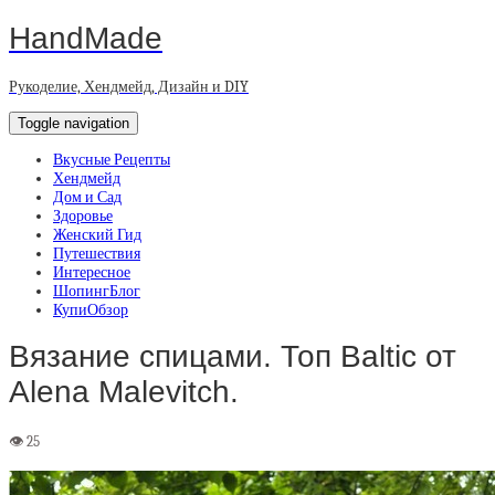
HandMade
Рукоделие, Хендмейд, Дизайн и DIY
Toggle navigation
Вкусные Рецепты
Хендмейд
Дом и Сад
Здоровье
Женский Гид
Путешествия
Интересное
ШопингБлог
КупиОбзор
Вязание спицами. Топ Baltic от
Alena Malevitch.