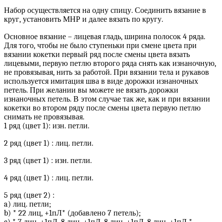
Набор осуществляется на одну спицу. Соединить вязание в
круг, установить МНР и далее вязать по кругу.
Основное вязание – лицевая гладь, ширина полосок 4 ряда.
Для того, чтобы не было ступеньки при смене цвета при
вязании кокетки первый ряд после смены цвета вязать
лицевыми, первую петлю второго ряда снять как изнаночную,
не провязывая, нить за работой. При вязании тела и рукавов
используется имитация шва в виде дорожки изнаночных
петель. При желании вы можете не вязать дорожки
изнаночных петель. В этом случае так же, как и при вязании
кокетки во втором ряду после смены цвета первую петлю
снимать не провязывая.
1 ряд (цвет 1): изн. петли.
2 ряд (цвет 1) : лиц. петли.
3 ряд (цвет 1) : изн. петли.
4 ряд (цвет 1) : лиц. петли.
5 ряд (цвет 2) :
a) лиц. петли;
b) * 22 лиц, +1пЛ* (добавлено 7 петель);