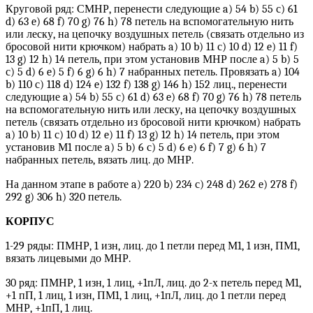
Круговой ряд: СМНР, перенести следующие a) 54 b) 55 с) 61
d) 63 e) 68 f) 70 g) 76 h) 78 петель на вспомогательную нить
или леску, на цепочку воздушных петель (связать отдельно из
бросовой нити крючком) набрать a) 10 b) 11 с) 10 d) 12 e) 11 f)
13 g) 12 h) 14 петель, при этом установив МНР после a) 5 b) 5
с) 5 d) 6 e) 5 f) 6 g) 6 h) 7 набранных петель. Провязать a) 104
b) 110 с) 118 d) 124 e) 132 f) 138 g) 146 h) 152 лиц., перенести
следующие a) 54 b) 55 с) 61 d) 63 e) 68 f) 70 g) 76 h) 78 петель
на вспомогательную нить или леску, на цепочку воздушных
петель (связать отдельно из бросовой нити крючком) набрать
a) 10 b) 11 с) 10 d) 12 e) 11 f) 13 g) 12 h) 14 петель, при этом
установив М1 после a) 5 b) 6 с) 5 d) 6 e) 6 f) 7 g) 6 h) 7
набранных петель, вязать лиц. до МНР.
На данном этапе в работе a) 220 b) 234 с) 248 d) 262 e) 278 f)
292 g) 306 h) 320 петель.
КОРПУС
1-29 ряды: ПМНР, 1 изн, лиц. до 1 петли перед М1, 1 изн, ПМ1,
вязать лицевыми до МНР.
30 ряд: ПМНР, 1 изн, 1 лиц, +1пЛ, лиц. до 2-х петель перед М1,
+1 пП, 1 лиц, 1 изн, ПМ1, 1 лиц, +1пЛ, лиц. до 1 петли перед
МНР, +1пП, 1 лиц.