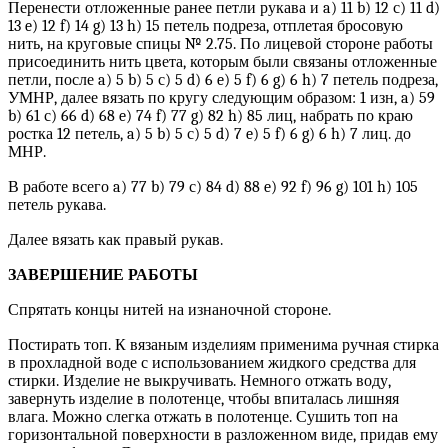
Перенести отложенные ранее петли рукава и a) 11 b) 12 с) 11 d)
13 e) 12 f) 14 g) 13 h) 15 петель подреза, отплетая бросовую
нить, на круговые спицы № 2.75. По лицевой стороне работы
присоединить нить цвета, которым были связаны отложенные
петли, после a) 5 b) 5 с) 5 d) 6 e) 5 f) 6 g) 6 h) 7 петель подреза,
УМНР, далее вязать по кругу следующим образом: 1 изн, a) 59
b) 61 с) 66 d) 68 e) 74 f) 77 g) 82 h) 85 лиц, набрать по краю
ростка 12 петель, a) 5 b) 5 с) 5 d) 7 e) 5 f) 6 g) 6 h) 7 лиц. до
МНР.
В работе всего a) 77 b) 79 с) 84 d) 88 e) 92 f) 96 g) 101 h) 105
петель рукава.
Далее вязать как правый рукав.
ЗАВЕРШЕНИЕ РАБОТЫ
Спрятать концы нитей на изнаночной стороне.
Постирать топ. К вязаным изделиям применима ручная стирка
в прохладной воде с использованием жидкого средства для
стирки. Изделие не выкручивать. Немного отжать воду,
завернуть изделие в полотенце, чтобы впиталась лишняя
влага. Можно слегка отжать в полотенце. Сушить топ на
горизонтальной поверхности в разложенном виде, придав ему