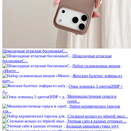
Шоколадные атласные босоножкиС…
Шоколадные атласные
босоножкиС…
Набор силиконовых мишек
«Монте…
Женские балетки-лоферы из
нату…
Очки-новинка, 5 цветов202₽ +
д…
Минималистичные серьги в
сереб…
Набор керамических тарелок
для…
Стильное кольцо из чёрной эмал…
Уютные сабо в разных оттенках …
Большая замшевая сумка-тоут