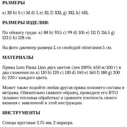
РАЗМЕРЫ
a) XS b) S с) M d) L e) XL f) XXL g) 3XL h) 4XL
РАЗМЕРЫ ИЗДЕЛИЯ:
По обхвату груди: a) 88 b) 93.5 с) 99 d) 105 e) 111 f) 116.5 g)
122.5 h) 128 см.
На фото джемпер размера L со свободой облегания 5 см.
МАТЕРИАЛЫ
Пряжа Loro Piana Lino двух цветов (лен 100%; 650 м/100 г) в
два сложения по a) 110 b) 120 с) 130 d) 140 e) 160 f) 180 g) 200
h) 220 г каждого цвета.
Может также подойти любая другая пряжа похожего состава и
метража. Обязательно свяжите образец, проведите его ВТО
(влажно-тепловая обработка) и сравните плотность своего
вязания с заявленной в этой инструкции.
ИНСТРУМЕНТЫ
Спицы круговые 2.75 мм, 2 маркера.