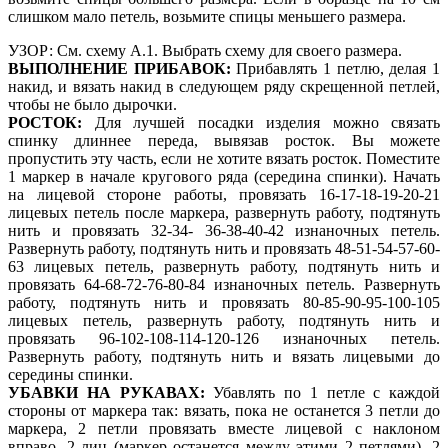
слишком мало петель, возьмите спицы меньшего размера.
УЗОР: См. схему А.1. Выбрать схему для своего размера.
ВЫПОЛНЕНИЕ ПРИБАВОК:
Прибавлять 1 петлю, делая 1
накид, и вязать накид в следующем ряду скрещенной петлей,
чтобы не было дырочки.
РОСТОК:
Для лучшей посадки изделия можно связать
спинку длиннее переда, вывязав росток. Вы можете
пропустить эту часть, если не хотите вязать росток. Поместите
1 маркер в начале кругового ряда (середина спинки). Начать
на лицевой стороне работы, провязать 16-17-18-19-20-21
лицевых петель после маркера, развернуть работу, подтянуть
нить и провязать 32-34- 36-38-40-42 изнаночных петель.
Развернуть работу, подтянуть нить и провязать 48-51-54-57-60-
63 лицевых петель, развернуть работу, подтянуть нить и
провязать 64-68-72-76-80-84 изнаночных петель. Развернуть
работу, подтянуть нить и провязать 80-85-90-95-100-105
лицевых петель, развернуть работу, подтянуть нить и
провязать 96-102-108-114-120-126 изнаночных петель.
Развернуть работу, подтянуть нить и вязать лицевыми до
середины спинки.
УБАВКИ НА РУКАВАХ:
Убавлять по 1 петле с каждой
стороны от маркера так: вязать, пока не останется 3 петли до
маркера, 2 петли провязать вместе лицевой с наклоном
вправо, 2 лиц (маркер останется между этими 2 петлями), 2