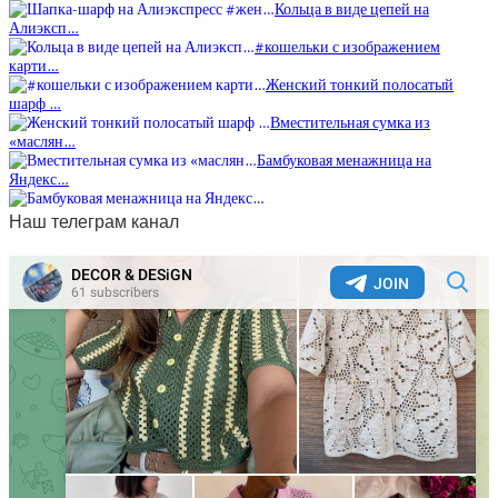
Кольца в виде цепей на
Алиэксп…
#кошельки с изображением
карти…
Женский тонкий полосатый
шарф …
Вместительная сумка из
«маслян…
Бамбуковая менажница на
Яндекс…
Наш телеграм канал