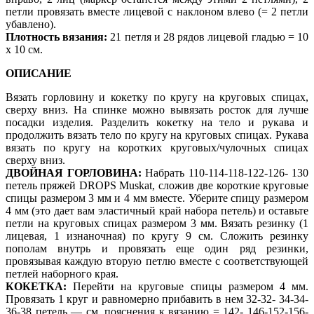
петли провязать вместе лицевой с наклоном влево (= 2 петли
убавлено).
Плотность вязания:
21 петля и 28 рядов лицевой гладью = 10
х 10 см.
ОПИСАНИЕ
Вязать горловину и кокетку по кругу на круговых спицах,
сверху вниз. На спинке можно вывязать росток для лучше
посадки изделия. Разделить кокетку на тело и рукава и
продолжить вязать тело по кругу на круговых спицах. Рукава
вязать по кругу на коротких круговых/чулочных спицах
сверху вниз.
ДВОЙНАЯ ГОРЛОВИНА:
Набрать 110-114-118-122-126- 130
петель пряжей DROPS Muskat, сложив две короткие круговые
спицы размером 3 мм и 4 мм вместе. Уберите спицу размером
4 мм (это дает вам эластичный край набора петель) и оставьте
петли на круговых спицах размером 3 мм. Вязать резинку (1
лицевая, 1 изнаночная) по кругу 9 см. Сложить резинку
пополам внутрь и провязать еще один ряд резинки,
провязывая каждую вторую петлю вместе с соответствующей
петлей наборного края.
КОКЕТКА:
Перейти на круговые спицы размером 4 мм.
Провязать 1 круг и равномерно прибавить в нем 32-32- 34-34-
36-38 петель — см. пояснения к вязанию = 142- 146-152-156-