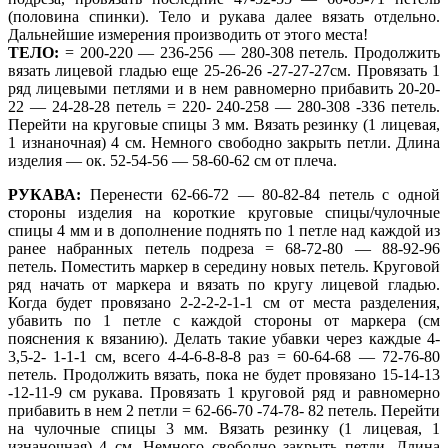
(половина спинки). Тело и рукава далее вязать отдельно.
Дальнейшие измерения производить от этого места!
ТЕЛО:
= 200-220 — 236-256 — 280-308 петель. Продолжить
вязать лицевой гладью еще 25-26-26 -27-27-27см. Провязать 1
ряд лицевыми петлями и в нем равномерно прибавить 20-20-
22 — 24-28-28 петель = 220- 240-258 — 280-308 -336 петель.
Перейти на круговые спицы 3 мм. Вязать резинку (1 лицевая,
1 изнаночная) 4 см. Немного свободно закрыть петли. Длина
изделия — ок. 52-54-56 — 58-60-62 см от плеча.
РУКАВА:
Перенести 62-66-72 — 80-82-84 петель с одной
стороны изделия на короткие круговые спицы/чулочные
спицы 4 мм и в дополнение поднять по 1 петле над каждой из
ранее набранных петель подреза = 68-72-80 — 88-92-96
петель. Поместить маркер в середину новых петель. Круговой
ряд начать от маркера и вязать по кругу лицевой гладью.
Когда будет провязано 2-2-2-2-1-1 см от места разделения,
убавить по 1 петле с каждой стороны от маркера (см
пояснения к вязанию). Делать такие убавки через каждые 4-
3,5-2- 1-1-1 см, всего 4-4-6-8-8-8 раз = 60-64-68 — 72-76-80
петель. Продолжить вязать, пока не будет провязано 15-14-13
-12-11-9 см рукава. Провязать 1 круговой ряд и равномерно
прибавить в нем 2 петли = 62-66-70 -74-78- 82 петель. Перейти
на чулочные спицы 3 мм. Вязать резинку (1 лицевая, 1
изнаночная) 4 см. Немного свободно закрыть петли. Длина