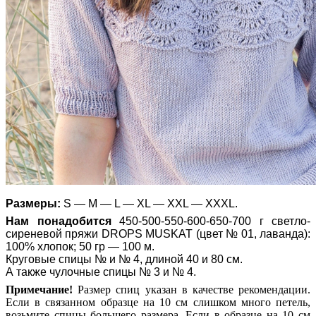
Размеры:
S — M — L — XL — XXL — XXXL.
Нам понадобится
450-500-550-600-650-700 г светло-
сиреневой пряжи DROPS MUSKAT (цвет № 01, лаванда):
100% хлопок; 50 гр — 100 м.
Круговые спицы № и № 4, длиной 40 и 80 см.
А также чулочные спицы № 3 и № 4.
Примечание!
Размер спиц указан в качестве рекомендации.
Если в связанном образце на 10 см слишком много петель,
возьмите спицы большего размера. Если в образце на 10 см