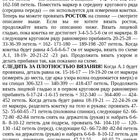
162-168 петель. Поместить маркер в середину кругового ряда
(середина переда) — он используется для измерения кокетки.
Теперь вы можете провязать
РОСТОК
на спинке — смотрите
описание выше. Если вы не хотите вязать росток,
продолжайте вязать по описанию ниже. Вязать лицевой
гладью, пока кокетка не достигнет 3-4-5-5-5-6 см от маркера. В
следующем круговом ряду равномерно прибавить 20-25-28 —
33-36-39 петель = 162- 171-180 — 189-198 -207 петель. Когда
кокетка будет равна 4-5-6-6-6-7 см от маркера, вязать по схеме
А.1, 18-19- 20-21-22 -23 раз. Продолжить вязать узором и
делать прибавки так, как показано на схеме.
СЛЕДИТЬ ЗА ПЛОТНОСТЬЮ ВЯЗАНИЯ!
Когда А.1 будет
провязана, деталь равна ок. 15-16-17 — 19-19-20 см от маркера
(измерять до места, где арка узора волна поднимается вверх) и
на спицах 306-323 — 340-399 — 418-437 петель. Продолжить
вязать лицевой гладью и в первом круговом ряду равномерно
прибавить 6-17-24 -1-6-15 петель = 312-340 — 364-400 — 424-
452 петель. Когда деталь будет равна 18-19-21 — 22-24-26 см
от маркера, разделить кокетку на тело и рукава: провязать 47-
52- 55-60-65 -71 петель (половина спинки), следующие 62- 66-
72-80 -82-84 петель снять на держатель (рукав) и набрать 6-6-
8- 8-10-12 петель для подреза, провязать 94- 104-110 — 120-
130 -142 петель (перед), следующие 62- 66-72-80 -82-84 петель
снять на держатель (рукав) и набрать 6-6-8- 8-10-12 петель для
подреза, провязать последние 47-52-55 — 60-65-71 петель