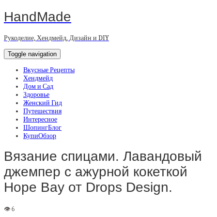
HandMade
Рукоделие, Хендмейд, Дизайн и DIY
Toggle navigation
Вкусные Рецепты
Хендмейд
Дом и Сад
Здоровье
Женский Гид
Путешествия
Интересное
ШопингБлог
КупиОбзор
Вязание спицами. Лавандовый
джемпер с ажурной кокеткой
Hope Bay от Drops Design.