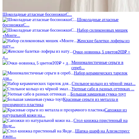
Шоколадные атласные босоножкиС…
Шоколадные атласные
босоножкиС…
Набор силиконовых мишек
«Монте…
Женские балетки-лоферы из
нату…
Очки-новинка, 5 цветов202₽ +
д…
Минималистичные серьги в
сереб…
Набор керамических тарелок
для…
Стильное кольцо из чёрной эмал…
Уютные сабо в разных оттенках …
Большая замшевая сумка-тоут
Красивые серьги из металла и
прозрачного пластика
Сапожки из
натуральной кожи на…
Стол-книжка пристенный на
Янде…
Шапка-шарф на Алиэкспресс
#жен…