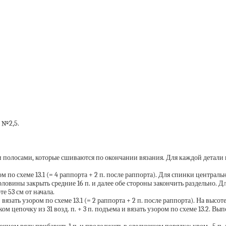
 №2,5.
полосами, которые сшиваются по окончании вязания. Для каждой детали 
ом по схеме 13.1 (= 4 раппорта + 2 п. после раппорта). Для спинки централ
орловины закрыть средние 16 п. и далее обе стороны закончить раздельно. 
оте 53 см от начала.
 вязать узором по схеме 13.1 (= 2 раппорта + 2 п. после раппорта). На высоте
 цепочку из 31 возд. п. + 3 п. подъема и вязать узором по схеме 13.2. Выпо