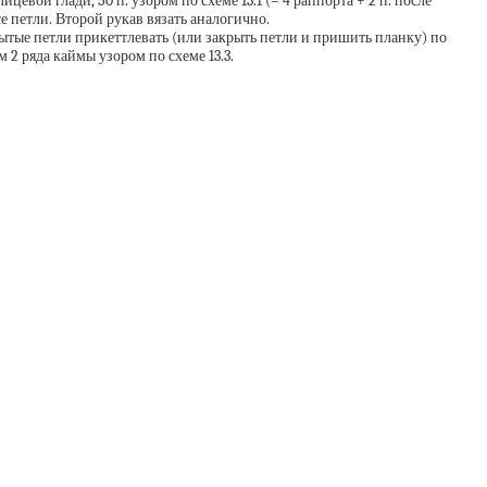
цевой глади, 50 п. узором по схеме 13.1 (= 4 раппорта + 2 п. после
се петли. Второй рукав вязать аналогично.
рытые петли прикеттлевать (или закрыть петли и пришить планку) по
2 ряда каймы узором по схеме 13.3.