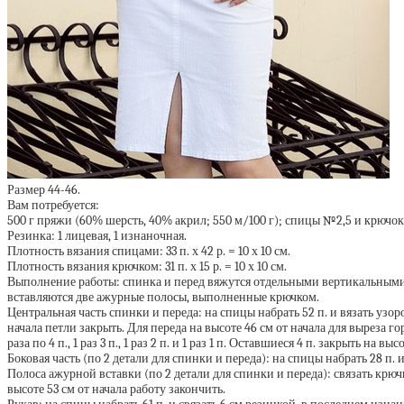
Размер 44-46.
Вам потребуется:
500 г пряжи (60% шерсть, 40% акрил; 550 м/100 г); спицы №2,5 и крючок
Резинка: 1 лицевая, 1 изнаночная.
Плотность вязания спицами: 33 п. х 42 р. = 10 х 10 см.
Плотность вязания крючком: 31 п. х 15 р. = 10 х 10 см.
Выполнение работы: спинка и перед вяжутся отдельными вертикальными 
вставляются две ажурные полосы, выполненные крючком.
Центральная часть спинки и переда: на спицы набрать 52 п. и вязать узор
начала петли закрыть. Для переда на высоте 46 см от начала для выреза г
раза по 4 п., 1 раз 3 п., 1 раз 2 п. и 1 раз 1 п. Оставшиеся 4 п. закрыть на выс
Боковая часть (по 2 детали для спинки и переда): на спицы набрать 28 п. и
Полоса ажурной вставки (по 2 детали для спинки и переда): связать крючком
высоте 53 см от начала работу закончить.