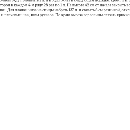
очном ряду прибавить 1 п. и продолжить в следующем порядке: кром., 5 п. ли
орон в каждом 4-м ряду 28 раз по 1 п. На высоте 42 см от начала закрыть в
. Для планки низа на спицы набрать 137 п. и связать 6 см резинкой, отк
 плечевые швы, швы рукавов. По краю выреза горловины связать крючком 