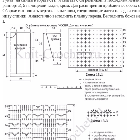
Рукав: на спицы набрать 61 п. и связать 6 см резинкой, в последнем изнан
раппорта), 5 п. лицевой глади, кром. Для расширения прибавить с обеих ст
Сборка: выполнить вертикальные швы, соединяющие части переда и спинки
низу спинки. Аналогично выполнить планку переда. Выполнить боковые и
1.