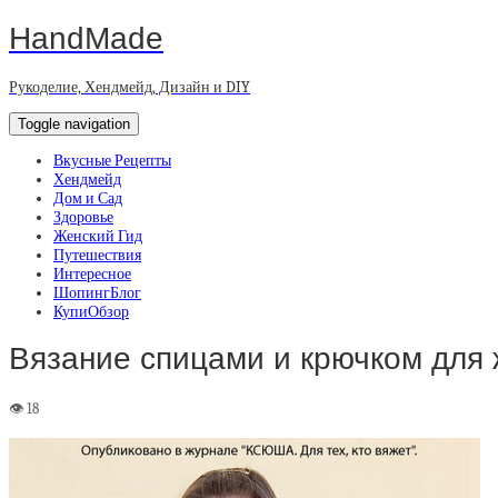
HandMade
Рукоделие, Хендмейд, Дизайн и DIY
Toggle navigation
Вкусные Рецепты
Хендмейд
Дом и Сад
Здоровье
Женский Гид
Путешествия
Интересное
ШопингБлог
КупиОбзор
Вязание спицами и крючком для