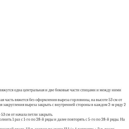
вяжутся одна центральная и две боковые части спицами и между ними
ьная часть вяжется без оформления выреза горловины, на высоте 53 см от
Для закругления выреза закрыть с внутренней стороны в каждом 2-м ряду 2
 53 см от начала петли закрыть.
лнить 1 раз с 1-го по 28-й ряды и далее повторять с 5-го по 28-й ряды. На