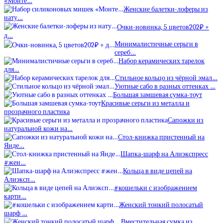
«Монте…
Женские балетки-лоферы из
нату…
Очки-новинка, 5 цветов202₽ +
д…
Минималистичные серьги в
сереб…
Набор керамических тарелок
для…
Стильное кольцо из чёрной эмал…
Уютные сабо в разных оттенках …
Большая замшевая сумка-тоут
Красивые серьги из металла и
прозрачного пластика
Сапожки из
натуральной кожи на…
Стол-книжка пристенный на
Янде…
Шапка-шарф на Алиэкспресс
#жен…
Кольца в виде цепей на
Алиэксп…
#кошельки с изображением
карти…
Женский тонкий полосатый
шарф …
Вместительная сумка из