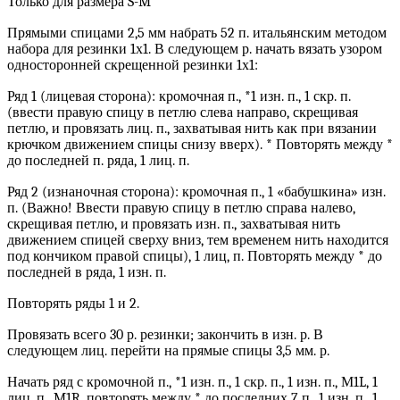
Только для размера S-M
Прямыми спицами 2,5 мм набрать 52 п. итальянским методом
набора для резинки 1х1. В следующем р. начать вязать узором
односторонней скрещенной резинки 1х1:
Ряд 1 (лицевая сторона): кромочная п., *1 изн. п., 1 скр. п.
(ввести правую спицу в петлю слева направо, скрещивая
петлю, и провязать лиц. п., захватывая нить как при вязании
крючком движением спицы снизу вверх). * Повторять между *
до последней п. ряда, 1 лиц. п.
Ряд 2 (изнаночная сторона): кромочная п., 1 «бабушкина» изн.
п. (Важно! Ввести правую спицу в петлю справа налево,
скрещивая петлю, и провязать изн. п., захватывая нить
движением спицей сверху вниз, тем временем нить находится
под кончиком правой спицы), 1 лиц, п. Повторять между * до
последней в ряда, 1 изн. п.
Повторять ряды 1 и 2.
Провязать всего 30 р. резинки; закончить в изн. р. В
следующем лиц. перейти на прямые спицы 3,5 мм. р.
Начать ряд с кромочной п., *1 изн. п., 1 скр. п., 1 изн. п., М1L, 1
лиц. п., M1R, повторять между * до последних 7 п., 1 изн. п., 1