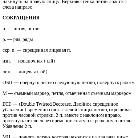
накинуть на правую спицу. Верхняя стенка петли ложится
слева направо.
СОКРАЩЕНИЯ
п. — петля, петли
р. — ряд, ряды
скр. п. — скрещенная лицевая п.
изн. — изнаночная (-ый)
лиц. — лицевая (-ой)
ОБП — обернуть нитью следующую петлю, повернуть работу.
М — съемный маркер; петля, отмеченная съемным маркером
DTD — (Double Twisted Decrease, Двойное скрещенное
убавление) временно снять с левой спицы петлю, скрещивая
против часовой стрелки, 2 п, вместе с наклоном вправо,
протянуть петлю через временно снятую скрещенную петлю.
Убавлены 2 п.
М1L — поднять петлю, которая находится на два ряда ниже