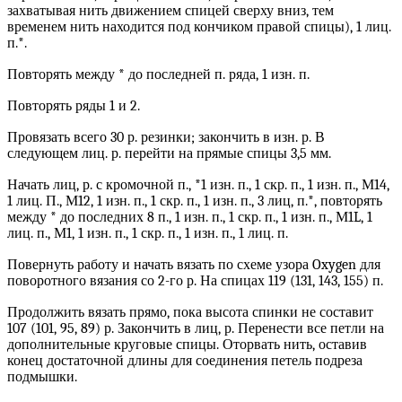
захватывая нить движением спицей сверху вниз, тем
временем нить находится под кончиком правой спицы), 1 лиц.
п.*.
Повторять между * до последней п. ряда, 1 изн. п.
Повторять ряды 1 и 2.
Провязать всего 30 р. резинки; закончить в изн. р. В
следующем лиц. р. перейти на прямые спицы 3,5 мм.
Начать лиц, р. с кромочной п., *1 изн. п., 1 скр. п., 1 изн. п., М14,
1 лиц. П., М12, 1 изн. п., 1 скр. п., 1 изн. п., 3 лиц, п.*, повторять
между * до последних 8 п., 1 изн. п., 1 скр. п., 1 изн. п., М1L, 1
лиц. п., М1, 1 изн. п., 1 скр. п., 1 изн. п., 1 лиц. п.
Повернуть работу и начать вязать по схеме узора Oxygen для
поворотного вязания со 2-го р. На спицах 119 (131, 143, 155) п.
Продолжить вязать прямо, пока высота спинки не составит
107 (101, 95, 89) р. Закончить в лиц, р. Перенести все петли на
дополнительные круговые спицы. Оторвать нить, оставив
конец достаточной длины для соединения петель подреза
подмышки.