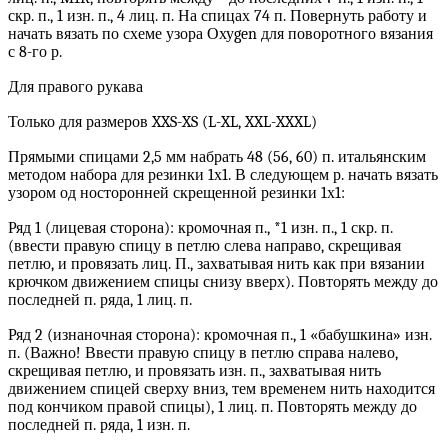
скр. п., 1 изн. п., 4 лиц. п. На спицах 74 п. Повернуть работу и
начать вязать по схеме узора Охуgen для поворотного вязания
с 8-го р.
Для правого рукава
Только для размеров XXS-XS (L-XL, XXL-XXXL)
Прямыми спицами 2,5 мм набрать 48 (56, 60) п. итальянским
методом набора для резинки 1х1. В следующем р. начать вязать
узором од носторонней скрещенной резинки 1х1:
Ряд 1 (лицевая сторона): кромочная п., *1 изн. п., 1 скр. п.
(ввести правую спицу в петлю слева направо, скрещивая
петлю, и провязать лиц. П., захватывая нить как при вязании
крючком движением спицы снизу вверх). Повторять между до
последней п. ряда, 1 лиц. п.
Ряд 2 (изнаночная сторона): кромочная п., 1 «бабушкина» изн.
п. (Важно! Ввести правую спицу в петлю справа налево,
скрещивая петлю, и провязать изн. п., захватывая нить
движением спицей сверху вниз, тем временем нить находится
под кончиком правой спицы), 1 лиц. п. Повторять между до
последней п. ряда, 1 изн. п.