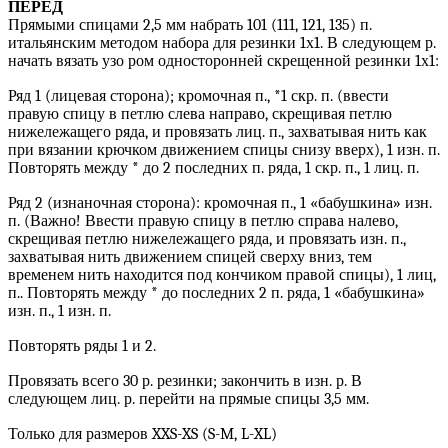
ПЕРЕД
Прямыми спицами 2,5 мм набрать 101 (111, 121, 135) п.
итальянским методом набора для резинки 1х1. В следующем р.
начать вязать узо ром односторонней скрещенной резинки 1х1:
Ряд 1 (лицевая сторона); кромочная п., *1 скр. п. (ввести
правую спицу в петлю слева направо, скрещивая петлю
нижележащего ряда, и провязать лиц. п., захватывая нить как
при вязании крючком движением спицы снизу вверх), 1 изн. п.
Повторять между * до 2 последних п. ряда, 1 скр. п., 1 лиц. п.
Ряд 2 (изнаночная сторона): кромочная п., 1 «бабушкина» изн.
п. (Важно! Ввести правую спицу в петлю справа налево,
скрещивая петлю нижележащего ряда, и провязать изн. п.,
захватывая нить движением спицей сверху вниз, тем
временем нить находится под кончиком правой спицы), 1 лиц,
п.. Повторять между * до последних 2 п. ряда, 1 «бабушкина»
изн. п., 1 изн. п.
Повторять ряды 1 и 2.
Провязать всего 30 р. резинки; закончить в изн. р. В
следующем лиц. р. перейти на прямые спицы 3,5 мм.
Только для размеров XXS-XS (S-M, L-XL)