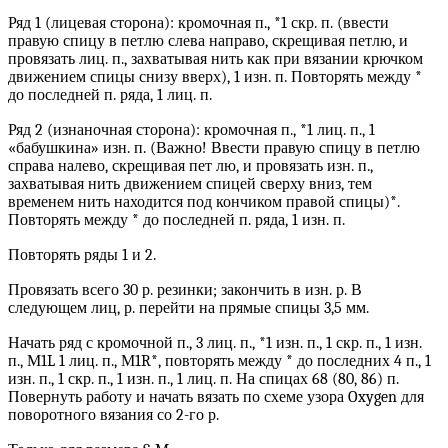
Ряд 1 (лицевая сторона): кромочная п., *1 скр. п. (ввести
правую спицу в петлю слева направо, скрещивая петлю, и
провязать лиц. п., захватывая нить как при вязании крючком
движением спицы снизу вверх), 1 изн. п. Повторять между *
до последней п. ряда, 1 лиц. п.
Ряд 2 (изнаночная сторона): кромочная п., *1 лиц. п., 1
«бабушкина» изн. п. (Важно! Ввести правую спицу в петлю
справа налево, скрещивая пет лю, и провязать изн. п.,
захватывая нить движением спицей сверху вниз, тем
временем нить находится под кончиком правой спицы)*.
Повторять между * до последней п. ряда, 1 изн. п.
Повторять ряды 1 и 2.
Провязать всего 30 р. резинки; закончить в изн. р. В
следующем лиц, р. перейти на прямые спицы 3,5 мм.
Начать ряд с кромочной п., 3 лиц. п., *1 изн. п., 1 скр. п., 1 изн.
п., М1L 1 лиц. п., М1R*, повторять между * до последних 4 п., 1
изн. п., 1 скр. п., 1 изн. п., 1 лиц. п. На спицах 68 (80, 86) п.
Повернуть работу и начать вязать по схеме узора Oxygen для
поворотного вязания со 2-го р.