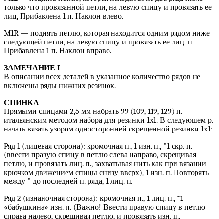
только что провязанной петли, на левую спицу и провязать ее
лиц, Прибавлена 1 п. Наклон влево.
M1R — поднять петлю, которая находится одним рядом ниже
следующей петли, на левую спицу и провязать ее лиц. п.
Прибавлена 1 п. Наклон вправо.
ЗАМЕЧАНИЕ I
В описании всех деталей в указанное количество рядов не
включены ряды нижних резинок.
СПИНКА
Прямыми спицами 2,5 мм набрать 99 (109, 119, 129) п.
итальянским методом набора для резинки 1х1. В следующем р.
начать вязать узором односторонней скрещенной резинки 1х1:
Ряд 1 (лицевая сторона): кромочная п., 1 изн. п., *1 скр. п.
(ввести правую спицу в петлю слева направо, скрещивая
петлю, и провязать лиц. п., захватывая нить как при вязании
крючком движением спицы снизу вверх), 1 изн. п. Повторять
между * до последней п. ряда, 1 лиц. п.
Ряд 2 (изнаночная сторона): кромочная п., 1 лиц. п., *1
«бабушкина» изн. п. (Важно! Ввести правую спицу в петлю
справа налево, скрещивая петлю, и провязать изн. п.,