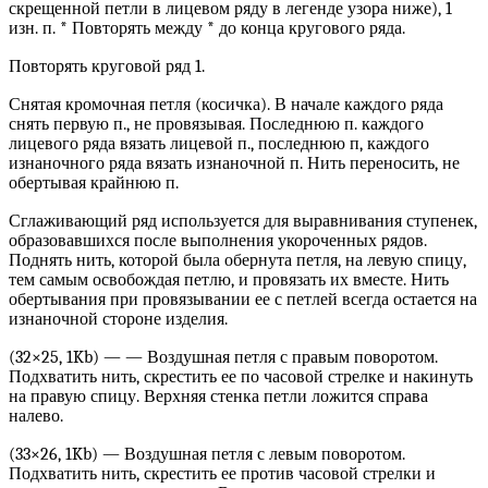
скрещенной петли в лицевом ряду в легенде узора ниже), 1
изн. п. * Повторять между * до конца кругового ряда.
Повторять круговой ряд 1.
Снятая кромочная петля (косичка). В начале каждого ряда
снять первую п., не провязывая. Последнюю п. каждого
лицевого ряда вязать лицевой п., последнюю п, каждого
изнаночного ряда вязать изнаночной п. Нить переносить, не
обертывая крайнюю п.
Сглаживающий ряд используется для выравнивания ступенек,
образовавшихся после выполнения укороченных рядов.
Поднять нить, которой была обернута петля, на левую спицу,
тем самым освобождая петлю, и провязать их вместе. Нить
обертывания при провязывании ее с петлей всегда остается на
изнаночной стороне изделия.
(32×25, 1Kb) — — Воздушная петля с правым поворотом.
Подхватить нить, скрестить ее по часовой стрелке и накинуть
на правую спицу. Верхняя стенка петли ложится справа
налево.
(33×26, 1Kb) — Воздушная петля с левым поворотом.
Подхватить нить, скрестить ее против часовой стрелки и