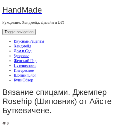
HandMade
Рукоделие, Хендмейд, Дизайн и DIY
Toggle navigation
Вкусные Рецепты
Хендмейд
Дом и Сад
Здоровье
Женский Гид
Путешествия
Интересное
ШопингБлог
КупиОбзор
Вязание спицами. Джемпер
Rosehip (Шиповник) от Айсте
Буткевичене.