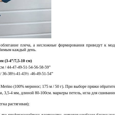
е облегание плеча, а несложные формирования приведут к мод
бимым каждый день.
 (3-4”/7,5-10 см)
м / 44-47-49-51-54-56-58-59”
/ 36-38½-41-43½ -46-49-51-54”
 Merino (100% меринос; 175 м / 50 г). При выборе пряжи обрати
 3,5-4 мм, длиной 80-100см. маркеры петель, игла для сшивания
егка растягивая);
 то придерживайтесь плотности, которая наиболее близка указ