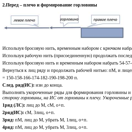
2.Перед – плечо и формирование горловины
Используя бросовую нить, временным набором с крючком набрать
Используя рабочую нить (присоединенную) продолжать последн
Используя бросовую нить и временным набором набрать 54-57-60
Вернуться к лиц ряду и продолжать рабочей нитью: пМ, и лице
= 150-158-166-174-182-190-198-200 п.
След. ряд(ИС):
изн до конца.
Выполнять укороченные ряды для формирования горловины и с
сторону горловины, на ИС от горловины к плечу. Укороченные
1ряд (ЛС):
лиц до М, сМ, о+п.
2ряд(ИС):
сМ, 3лиц, о+п.
3ряд:
пМ, лиц до М, убрать М, 1лиц, о+п.
4ряд:
пМ, лиц до М, убрать М, 3лиц, о+п.