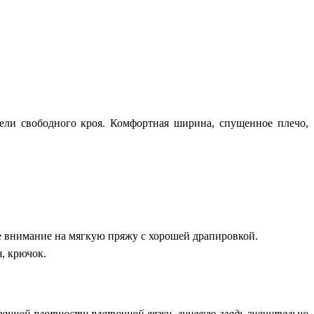
ели свободного кроя. Комфортная ширина, спущенное плечо,
те внимание на мягкую пряжу с хорошей драпировкой.
, крючок.
анной плотности платочной вязки, лицевую гладь значительно