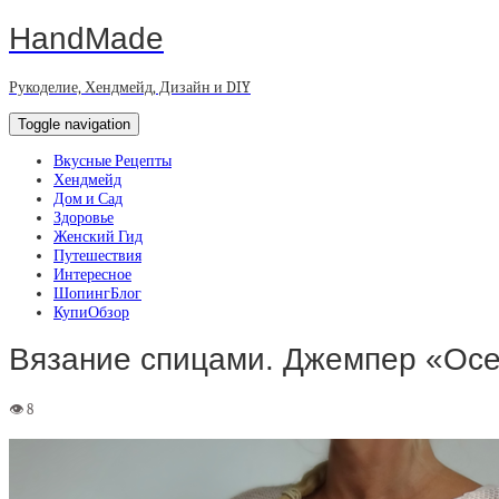
HandMade
Рукоделие, Хендмейд, Дизайн и DIY
Toggle navigation
Вкусные Рецепты
Хендмейд
Дом и Сад
Здоровье
Женский Гид
Путешествия
Интересное
ШопингБлог
КупиОбзор
Вязание спицами. Джемпер «Осе