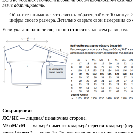
легче адаптировать.
Обратите внимание, что связать образец займет 10 минут.
цифры своего размера. Детально сверьте свои измерения со 
Если указано одно число, то оно относится ко всем размерам.
Сокращения:
ЛС/ ИС
— лицевая/ изнаночная сторона.
М/ пМ/ сМ
— маркер/ поместить маркер/ переснять маркер (пе
снять1/снять2
— снять 1п./2п. как изнаночные с нитью перед 