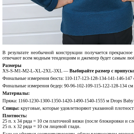
В результате необычной конструкции получается прекрасно
отвечают всем модным тенденциям и джемпер будет самым лю
Размеры
XS-S-M1-M2-L-XL-2XL-3XL —
Выбирайте размер с припуском
Финальные измерения бюста: 110-117-123-128-134-141-146-147 с
Финальные измерения бедер: 90-96-102-109-115-122-128-134 см 
Материалы:
Пряжа: 1160-1230-1300-1350-1420-1490-1540-1555 м Drops Baby
Спицы:
круговые, которые удовлетворяют указанной плотности,
Плотность:
25 п. х 34 ряда = 10 см платочной вязки (после блокировки и сл
25 п. х 32 ряда = 10 см лицевой глади.
Если не удается соответствовать обеим плотностям вязания,