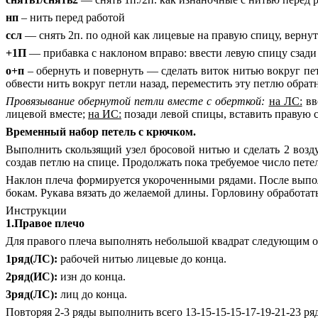
нп
– нить перед работой
ссл
— снять 2п. по одной как лицевые на правую спицу, вернут
+1П
— прибавка с наклоном вправо: ввести левую спицу сзади 
о+п
– обернуть и повернуть — сделать виток нитью вокруг пет
обвести нить вокруг петли назад, переместить эту петлю обратн
Провязывание обернутой петли вместе с оберткой:
на ЛС:
вв
лицевой вместе;
на ИС:
позади левой спицы, вставить правую с
Временный набор петель с крючком.
Выполнить скользящий узел бросовой нитью и сделать 2 возд
создав петлю на спице. Продолжать пока требуемое число пете
Наклон плеча формируется укороченными рядами. После выполн
бокам. Рукава вязать до желаемой длины. Горловину обработа
Инструкции
1.Правое плечо
Для правого плеча выполнять небольшой квадрат следующим обр
1ряд(ЛС):
рабочей нитью лицевые до конца.
2ряд(ИС):
изн до конца.
3ряд(ЛС):
лиц до конца.
Повторяя 2-3 ряды выполнить всего 13-15-15-15-17-19-21-23 ряд