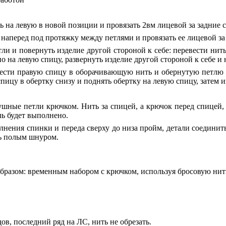
ь на левую в новой позиции и провязать 2вм лицевой за задние 
наперед под протяжку между петлями и провязать ее лицевой за
ли и повернуть изделие другой стороной к себе: перевести нит
о на левую спицу, развернуть изделие другой стороной к себе и 
ести правую спицу в оборачивающую нить и обернутую петлю с
пицу в обертку снизу и поднять обертку на левую спицу, затем и
ушные петли крючком. Нить за спицей, а крючок перед спицей, 
ль будет выполнено.
ения спинки и переда сверху до низа пройм, детали соединить 
ть полым шнуром.
азом: временным набором с крючком, используя бросовую нить н
ов, последний ряд на ЛС, нить не обрезать.