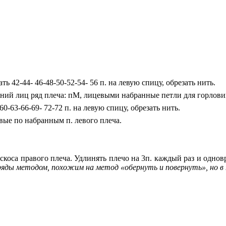
 42-44- 46-48-50-52-54- 56 п. на левую спицу, обрезать нить.
ий лиц ряд плеча: пМ, лицевыми набранные петли для горловины
-63-66-69- 72-72 п. на левую спицу, обрезать нить.
вые по набранным п. левого плеча.
коса правого плеча. Удлинять плечо на 3п. каждый раз и одно
 ряды методом, похожим на метод «обернуть и повернуть», но 