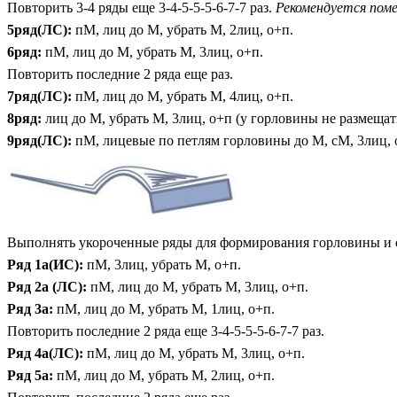
Повторить 3-4 ряды еще 3-4-5-5-5-6-7-7 раз.
Рекомендуется поме
5ряд(ЛС):
пМ, лиц до М, убрать М, 2лиц, о+п.
6ряд:
пМ, лиц до М, убрать М, 3лиц, о+п.
Повторить последние 2 ряда еще раз.
7ряд(ЛС):
пМ, лиц до М, убрать М, 4лиц, о+п.
8ряд:
лиц до М, убрать М, 3лиц, о+п (у горловины не размещат
9ряд(ЛС):
пМ, лицевые по петлям горловины до М, сМ, 3лиц, 
Выполнять укороченные ряды для формирования горловины и с
Ряд 1а(ИС):
пМ, 3лиц, убрать М, о+п.
Ряд 2а (ЛС):
пМ, лиц до М, убрать М, 3лиц, о+п.
Ряд 3а:
пМ, лиц до М, убрать М, 1лиц, о+п.
Повторить последние 2 ряда еще 3-4-5-5-5-6-7-7 раз.
Ряд 4а(ЛС):
пМ, лиц до М, убрать М, 3лиц, о+п.
Ряд 5а:
пМ, лиц до М, убрать М, 2лиц, о+п.