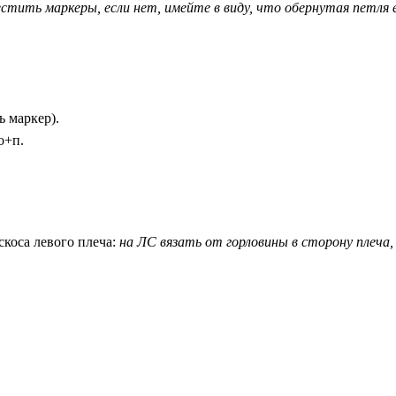
стить маркеры, если нет, имейте в виду, что обернутая петля 
ь маркер).
о+п.
коса левого плеча:
на ЛС вязать от горловины в сторону плеча, 