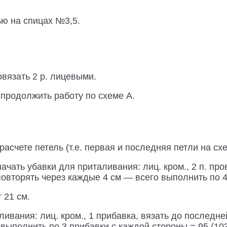
дью на спицах №3,5.
овязать 2 р. лицевыми.
 продолжить работу по схеме А.
расчете петель (т.е. первая и последняя петли на сх
ачать убавки для приталивания: лиц. кром., 2 п. про
 повторять через каждые 4 см — всего выполнить по 4 
 21 см.
вания: лиц. кром., 1 прибавка, вязать до последней
выполнить по 3 прибавки с каждой стороны = 95 (103)