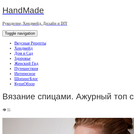
HandMade
Рукоделие, Хендмейд, Дизайн и DIY
Toggle navigation
Вкусные Рецепты
Хендмейд
Дом и Сад
Здоровье
Женский Гид
Путешествия
Интересное
ШопингБлог
КупиОбзор
Вязание спицами. Ажурный топ 