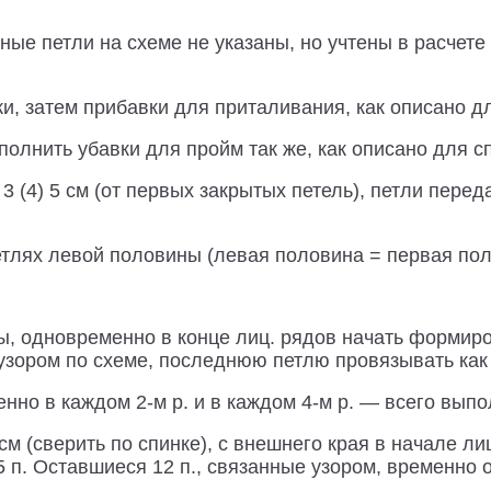
ные петли на схеме не указаны, но учтены в расчете 
и, затем прибавки для приталивания, как описано д
полнить убавки для пройм так же, как описано для с
3 (4) 5 см (от первых закрытых петель), петли пере
етлях левой половины (левая половина = первая пол
, одновременно в конце лиц. рядов начать формиров
ть узором по схеме, последнюю петлю провязывать ка
но в каждом 2-м р. и в каждом 4-м р. — всего выпо
2 см (сверить по спинке), с внешнего края в начале 
, 4, 5, 5 п. Оставшиеся 12 п., связанные узором, временно