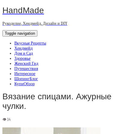
HandMade
Рукоделие, Хендмейд, Дизайн и DIY
Toggle navigation
Вкусные Рецепты
Хендмейд
Дом и Сад
Здоровье
Женский Гид
Путешествия
Интересное
ШопингБлог
КупиОбзор
Вязание спицами. Ажурные
чулки.