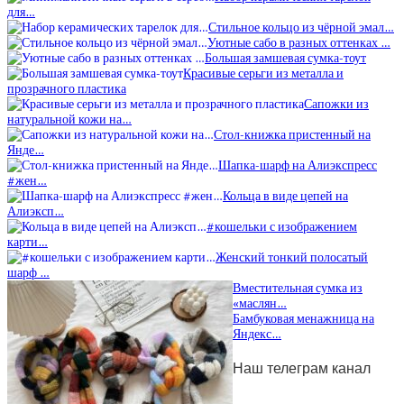
для…
Стильное кольцо из чёрной эмал…
Уютные сабо в разных оттенках …
Большая замшевая сумка-тоут
Красивые серьги из металла и
прозрачного пластика
Сапожки из
натуральной кожи на…
Стол-книжка пристенный на
Янде…
Шапка-шарф на Алиэкспресс
#жен…
Кольца в виде цепей на
Алиэксп…
#кошельки с изображением
карти…
Женский тонкий полосатый
шарф …
Вместительная сумка из
«маслян…
Бамбуковая менажница на
Яндекс…
Наш телеграм канал