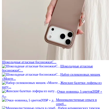
Шоколадные атласные босоножкиС…
Шоколадные атласные
босоножкиС…
Набор силиконовых мишек
«Монте…
Женские балетки-лоферы из
нату…
Очки-новинка, 5 цветов202₽ +
д…
Минималистичные серьги в
сереб…
Набор керамических тарелок