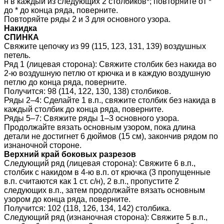
н в каждый из следующих 2 столбиков*; повторяйте от *
до * до конца ряда, поверните.
Повторяйте ряды 2 и 3 для основного узора.
Накидка
СПИНКА
Свяжите цепочку из 99 (115, 123, 131, 139) воздушных
петель.
Ряд 1 (лицевая сторона): Свяжите столбик без накида во
2-ю воздушную петлю от крючка и в каждую воздушную
петлю до конца ряда, поверните.
Получится: 98 (114, 122, 130, 138) столбиков.
Ряды 2–4: Сделайте 1 в.п., свяжите столбик без накида в
каждый столбик до конца ряда, поверните.
Ряды 5–7: Свяжите ряды 1–3 основного узора.
Продолжайте вязать основным узором, пока длина
детали не достигнет 6 дюймов (15 см), закончив рядом по
изнаночной стороне.
Верхний край боковых разрезов
Следующий ряд (лицевая сторона): Свяжите 6 в.п.,
столбик с накидом в 4-ю в.п. от крючка (3 пропущенные
в.п. считаются как 1 ст. с/н), 2 в.п., пропустите 2
следующих в.п., затем продолжайте вязать основным
узором до конца ряда, поверните.
Получится: 102 (118, 126, 134, 142) столбика.
Следующий ряд (изнаночная сторона): Свяжите 5 в.п.,