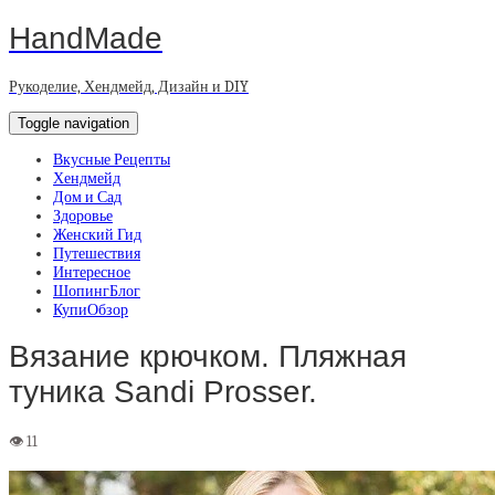
HandMade
Рукоделие, Хендмейд, Дизайн и DIY
Toggle navigation
Вкусные Рецепты
Хендмейд
Дом и Сад
Здоровье
Женский Гид
Путешествия
Интересное
ШопингБлог
КупиОбзор
Вязание крючком. Пляжная
туника Sandi Prosser.