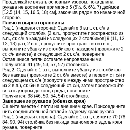
Продолжайте вязать основным узором, пока длина
рукава не достигнет примерно 5 (5½, 6, 6½, 7) дюймов
[12.5 (14, 15, 16.5, 18) см], закончив рядом по изнаночной
стороне.
Плечо и вырез горловины
Ряд 1 (лицевая сторона): Сделайте 3 в.п., ст. с/н в
следующий столбик, [2 в.п., пропустите пространство из
в.п., ст. с/н в каждый из следующих 2 столбиков] 9 (11, 12,
13, 13) раз, 2 в.п., пропустите пространство из в.п.,
выполните убавку из столбиков с накидом (провяжите 2
ст. с/н вместе) в следующих 2 ст. с/н, поверните.
Оставшиеся петли оставьте непровязанными.
Получится: 41 (49, 53, 57, 57) столбиков.
Ряд 2: Сделайте 1 в.п., выполните убавку из столбиков
без накида (провяжите 2 ст. б/н вместе) в первом ст. с/н и
следующем ст. с/н (пропустив между ними пространство
из 2 в.п.), ст. б/н в следующий ст. с/н, затем продолжайте
вязать узором до конца ряда, поверните.
Получится: 38 (46, 50, 54, 54) столбиков.
Завершение рукавов (обвязка края)
Сшейте вместе 4 петли на внешнем крае. Присоедините
нить соединительной петлёй к заднему краю рукава.
Ряд 1 (лицевая сторона): Сделайте 1 в.п., свяжите 70 (78,
84, 90, 94) столбика без накида равномерно вдоль края
рукава, поверните.