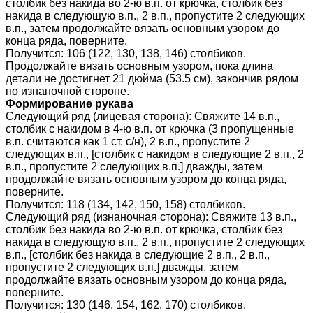
столбик без накида во 2-ю в.п. от крючка, столбик без
накида в следующую в.п., 2 в.п., пропустите 2 следующих
в.п., затем продолжайте вязать основным узором до
конца ряда, поверните.
Получится: 106 (122, 130, 138, 146) столбиков.
Продолжайте вязать основным узором, пока длина
детали не достигнет 21 дюйма (53.5 см), закончив рядом
по изнаночной стороне.
Формирование рукава
Следующий ряд (лицевая сторона): Свяжите 14 в.п.,
столбик с накидом в 4-ю в.п. от крючка (3 пропущенные
в.п. считаются как 1 ст. с/н), 2 в.п., пропустите 2
следующих в.п., [столбик с накидом в следующие 2 в.п., 2
в.п., пропустите 2 следующих в.п.] дважды, затем
продолжайте вязать основным узором до конца ряда,
поверните.
Получится: 118 (134, 142, 150, 158) столбиков.
Следующий ряд (изнаночная сторона): Свяжите 13 в.п.,
столбик без накида во 2-ю в.п. от крючка, столбик без
накида в следующую в.п., 2 в.п., пропустите 2 следующих
в.п., [столбик без накида в следующие 2 в.п., 2 в.п.,
пропустите 2 следующих в.п.] дважды, затем
продолжайте вязать основным узором до конца ряда,
поверните.
Получится: 130 (146, 154, 162, 170) столбиков.