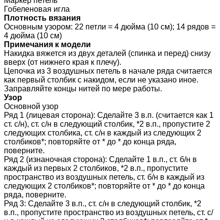
Маркер петель
Гобеленовая игла
Плотность вязания
Основным узором: 22 петли = 4 дюйма (10 см); 14 рядов =
4 дюйма (10 см)
Примечания к модели
Накидка вяжется из двух деталей (спинка и перед) снизу
вверх (от нижнего края к плечу).
Цепочка из 3 воздушных петель в начале ряда считается
как первый столбик с накидом, если не указано иное.
Заправляйте концы нитей по мере работы.
Узор
Основной узор
Ряд 1 (лицевая сторона): Сделайте 3 в.п. (считается как 1
ст. с/н), ст. с/н в следующий столбик, *2 в.п., пропустите 2
следующих столбика, ст. с/н в каждый из следующих 2
столбиков*; повторяйте от * до * до конца ряда,
поверните.
Ряд 2 (изнаночная сторона): Сделайте 1 в.п., ст. б/н в
каждый из первых 2 столбиков, *2 в.п., пропустите
пространство из воздушных петель, ст. б/н в каждый из
следующих 2 столбиков*; повторяйте от * до * до конца
ряда, поверните.
Ряд 3: Сделайте 3 в.п., ст. с/н в следующий столбик, *2
в.п., пропустите пространство из воздушных петель, ст. с/