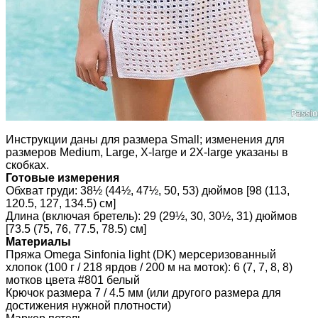
Инструкции даны для размера Small; изменения для
размеров Medium, Large, X-large и 2X-large указаны в
скобках.
Готовые измерения
Обхват груди: 38½ (44½, 47½, 50, 53) дюймов [98 (113,
120.5, 127, 134.5) см]
Длина (включая бретель): 29 (29½, 30, 30½, 31) дюймов
[73.5 (75, 76, 77.5, 78.5) см]
Материалы
Пряжа Omega Sinfonia light (DK) мерсеризованный
хлопок (100 г / 218 ярдов / 200 м на моток): 6 (7, 7, 8, 8)
мотков цвета #801 белый
Крючок размера 7 / 4.5 мм (или другого размера для
достижения нужной плотности)