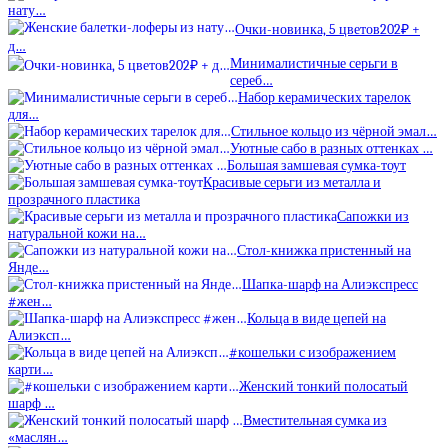
нату…
Очки-новинка, 5 цветов202₽ +
д…
Минималистичные серьги в
сереб…
Набор керамических тарелок
для…
Стильное кольцо из чёрной эмал…
Уютные сабо в разных оттенках …
Большая замшевая сумка-тоут
Красивые серьги из металла и
прозрачного пластика
Сапожки из
натуральной кожи на…
Стол-книжка пристенный на
Янде…
Шапка-шарф на Алиэкспресс
#жен…
Кольца в виде цепей на
Алиэксп…
#кошельки с изображением
карти…
Женский тонкий полосатый
шарф …
Вместительная сумка из
«маслян…