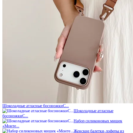
Шоколадные атласные босоножкиС…
Шоколадные атласные
босоножкиС…
Набор силиконовых мишек
«Монте…
Женские балетки-лоферы из