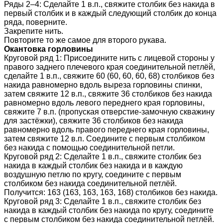
Ряды 2–4: Сделайте 1 в.п., свяжите столбик без накида в
первый столбик и в каждый следующий столбик до конца
ряда, поверните.
Закрепите нить.
Повторите то же самое для второго рукава.
Окантовка горловины
Круговой ряд 1: Присоедините нить с лицевой стороны у
правого заднего плечевого края соединительной петлёй,
сделайте 1 в.п., свяжите 60 (60, 60, 60, 68) столбиков без
накида равномерно вдоль выреза горловины спинки,
затем свяжите 12 в.п., свяжите 36 столбиков без накида
равномерно вдоль левого переднего края горловины,
свяжите 7 в.п. (пропуская отверстие-замочную скважину
для застёжки), свяжите 36 столбиков без накида
равномерно вдоль правого переднего края горловины,
затем свяжите 12 в.п. Соедините с первым столбиком
без накида с помощью соединительной петли.
Круговой ряд 2: Сделайте 1 в.п., свяжите столбик без
накида в каждый столбик без накида и в каждую
воздушную петлю по кругу, соедините с первым
столбиком без накида соединительной петлёй.
Получится: 163 (163, 163, 163, 168) столбиков без накида.
Круговой ряд 3: Сделайте 1 в.п., свяжите столбик без
накида в каждый столбик без накида по кругу, соедините
с первым столбиком без накида соединительной петлёй.