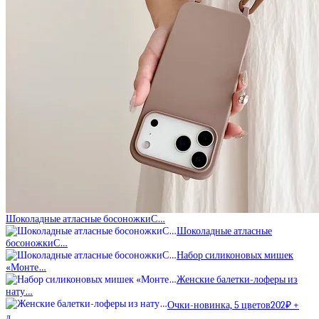
Шоколадные атласные босоножкиС…
Шоколадные атласные
босоножкиС…
Набор силиконовых мишек
«Монте…
Женские балетки-лоферы из
нату…
Очки-новинка, 5 цветов202₽ +
д…