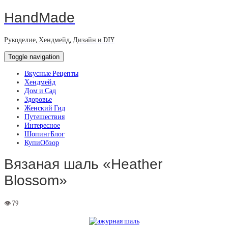
HandMade
Рукоделие, Хендмейд, Дизайн и DIY
Toggle navigation
Вкусные Рецепты
Хендмейд
Дом и Сад
Здоровье
Женский Гид
Путешествия
Интересное
ШопингБлог
КупиОбзор
Вязаная шаль «Heather
Blossom»