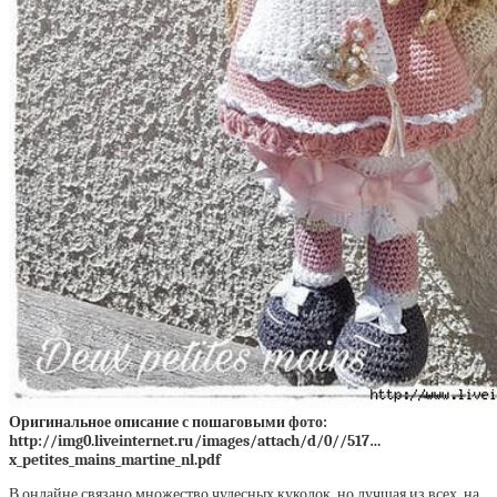
Оригинальное описание с пошаговыми фото:
http://img0.liveinternet.ru/images/attach/d/0//517…
x_petites_mains_martine_nl.pdf
В онлайне связано множество чудесных куколок, но лучшая из всех, на