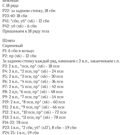
Бежевый
С 18 ряда
Р22: за заднюю стенку, 18 сбн
Р23-40: 18 сбн
Р41: *сбн, уб* (х6) – 12 сбн
Р42: уб (х6) – 6 сбн
Пришиваем к 18 ряду тела
Шляпа
Сиреневый
Р1: 6 сбн в кольцо
Р2: пр (х6) – 12 сбн
За заднюю стенку каждый ряд, начинаем с 2 в.п., заканчиваем с.п.
Р3: 2 в.п., *псн, пр* (х6) – 18 псн
Р4: 2 в.п., *2 псн, пр* (х6) – 24 псн
Р5: 2 в.п., *3 псн, пр* (х6) – 30 псн
Р6: 2 в.п., *4 псн, пр* (х6) – 36 псн
Р7: 2 в.п., *5 псн, пр* (х6) – 42 псн
Р8: 2 в,п, *6 псн, пр* (х6) – 48 псн
Р9: 2 в.п., *7 псн, пр* (х6) – 54 псн
Р19: 2 в.п., *8 псн, пр* (х6) – 60 псн
Р11: 2 в.п., *9 псн, пр* (х6) – 66 псн
Р12: 2 в.п., *10 псн, пр* (х6) – 72 псн
Р13: 2 в.п., *11 псн, пр* (х6) – 78 псн
Р14-22: 78 псн
Р23: 1 в.п., *2 сбн, уб* (х17), 8 сбн – 59 сбн
Р24-25: 1 в.п., 59 сбн