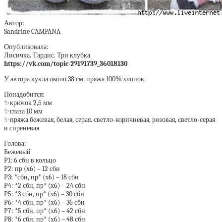
Автор:
Sandrine CAMPANA
Опубликовала:
Лисичка. Тардис. Три клубка.
https://vk.com/topic-29191739_36018130
У автора кукла около 38 см, пряжа 100% хлопок.
Понадобится:
✨крючок 2,5 мм
✨глаза 10 мм
✨пряжа бежевая, белая, серая. светло-коричневая, розовая, светло-серая
и сиреневая
Голова:
Бежевый
Р1: 6 сбн в кольцо
Р2: пр (х6) – 12 сбн
Р3: *сбн, пр* (х6) – 18 сбн
Р4: *2 сбн, пр* (х6) – 24 сбн
Р5: *3 сбн, пр* (х6) – 30 сбн
Р6: *4 сбн, пр* (х6) – 36 сбн
Р7: *5 сбн, пр* (х6) – 42 сбн
Р8: *6 сбн, пр* (х6) – 48 сбн