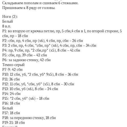
Складываем пополам и сшиваем 6 стежками.
Пришиваем к 8 ряду от головы.
Ноги (2):
Белый
8 в.п.
Р1: во вторую от крючка петлю, пр, 5 сбн,4 сбн в 1, по второй стороне, 5
сбн, пр – 18 сбн
Р2: сбн, пр, 4 сбн, пр (х6), 4 сбн, пр, сбн – 26 сбн
Р3: 2 сбн, пр, 4 сбн, *сбн, пр* (х6), 4 сбн, пр, сбн – 34 сбн
Р4: пр, 9 сбн, пр, *2 сбн,пр* (х5), 8 сбн – 41 сбн
Р5: сбн, пр, 39 сбн – 42 сбн
Р6: за заднюю стенку, 42 сбн
Темно-серый
Р7-9: 42 сбн
Р10: 12 сбн, уб, *2 сбн, уб* 9х5), 8 сбн – 36 сбн
Р11: 36 сбн
Р12: 11 сбн, уб, *сбн, уб* (х5), 8 сбн – 30 сбн
Р13: 10 сбн, уб (х6), 8 сбн – 24 сбн
Р14: 24 сбн
Р15: *2 сбн, уб* (х6) – 18 сбн
Р16: 18 сбн
Белый
Р17: 18 сбн
Р18: за переднюю стенку, 18 сбн
Р19-21: 18 сбн