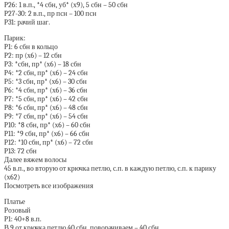
Р26: 1 в.п., *4 сбн, уб* (х9), 5 сбн – 50 сбн
Р27-30: 2 в.п., пр псн – 100 псн
Р31: рачий шаг.
Парик:
Р1: 6 сбн в кольцо
Р2: пр (х6) – 12 сбн
Р3: *сбн, пр* (х6) – 18 сбн
Р4: *2 сбн, пр* (х6) – 24 сбн
Р5: *3 сбн, пр* (х6) – 30 сбн
Р6: *4 сбн, пр* (х6) – 36 сбн
Р7: *5 сбн, пр* (х6) – 42 сбн
Р8: *6 сбн, пр* (х6) – 48 сбн
Р9: *7 сбн, пр* (х6) – 54 сбн
Р10: *8 сбн, пр* (х6) – 60 сбн
Р11: *9 сбн, пр* (х6) – 66 сбн
Р12: *10 сбн, пр* (х6) – 72 сбн
Р13: 72 сбн
Далее вяжем волосы
45 в.п., во вторую от крючка петлю, с.п. в каждую петлю, с.п. к парику
(х62)
Посмотреть все изображения
Платье
Розовый
Р1: 40+8 в.п.
В 9 от крючка петлю 40 сбн, поворачиваем – 40 сбн