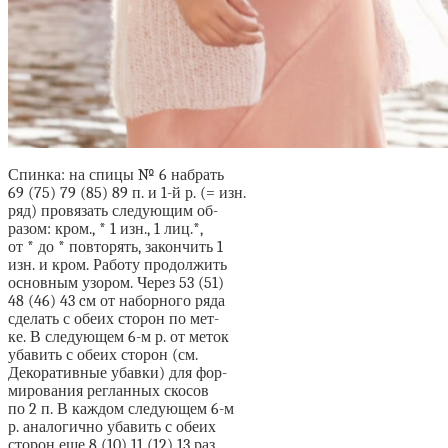
Спинка: на спицы № 6 набрать
69 (75) 79 (85) 89 п. и 1-й р. (= изн.
ряд) провязать следующим об-
разом: кром., * 1 изн., 1 лиц.*,
от * до * повторять, закончить 1
изн. и кром. Работу продолжить
основным узором. Через 53 (51)
48 (46) 43 cм от наборного ряда
сделать с обеих сторон по мет-
ке. В следующем 6-м р. от меток
убавить с обеих сторон (см.
Декоративные убавки) для фор-
мирования регланных скосов
по 2 п. В каждом следующем 6-м
р. аналогично убавить с обеих
сторон еще 8 (10) 11 (12) 13 раз