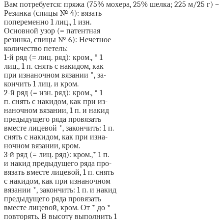
Вам потребуется: пряжа (75% мохера, 25% шелка; 225 м/25 г) – 1
Резинка (спицы № 4): вязать
попеременно 1 лиц., 1 изн.
Основной узор (= патентная
резинка, спицы № 6): Нечетное
количество петель:
1-й ряд (= лиц. ряд): кром., * 1
лиц., 1 п. снять с накидом, как
при изнаночном вязании *, за-
кончить 1 лиц. и кром.
2-й ряд (= изн. ряд): кром., * 1
п. снять с накидом, как при из-
наночном вязании, 1 п. и накид
предыдущего ряда провязать
вместе лицевой *, закончить: 1 п.
снять с накидом, как при изна-
ночном вязании, кром.
3-й ряд (= лиц. ряд): кром.,* 1 п.
и накид предыдущего ряда про-
вязать вместе лицевой, 1 п. снять
с накидом, как при изнаночном
вязании *, закончить: 1 п. и накид
предыдущего ряда провязать
вместе лицевой, кром. От * до *
повторять. В высоту выполнить 1