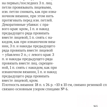
на первых/последних 3 п. лиц.
петли провязывать лицевыми,
изн. петли снимать, как при изна-
ночном вязании, при этом нить
протягивать перед изн. петлей.
Декоративные убавки: с пра-
вого края: кром., 1 п. и накид
предыдущего ряда провязать
вместе лицевой, 1 п. снять с на-
кидом, как при изнаночном вяза-
нии, 3 п. и накиды предыдущего
ряда провязать вместе лицевой
= убавлено 2 п.; с левого края: 3
п. и накиды предыдущего ряда
провязать вместе лиц. скрещен-
ной, 1 п. снять с накидом, как при
изнаночном вязании, 1 п. и накид
предыдущего ряда провязать
вместе лицевой, кром.
Плотность вязания: 18 п. х 26 р. =10 x 10 cм, связано резинкой спи
связано основным узором спицами № 6.