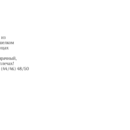
 из
 шелком
пицах
зрачный,
плечах!
2 (44/46) 48/50