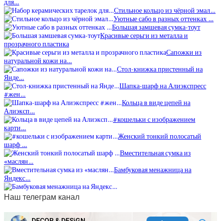
для…
Стильное кольцо из чёрной эмал…
Уютные сабо в разных оттенках …
Большая замшевая сумка-тоут
Красивые серьги из металла и
прозрачного пластика
Сапожки из
натуральной кожи на…
Стол-книжка пристенный на
Янде…
Шапка-шарф на Алиэкспресс
#жен…
Кольца в виде цепей на
Алиэксп…
#кошельки с изображением
карти…
Женский тонкий полосатый
шарф …
Вместительная сумка из
«маслян…
Бамбуковая менажница на
Яндекс…
Наш телеграм канал