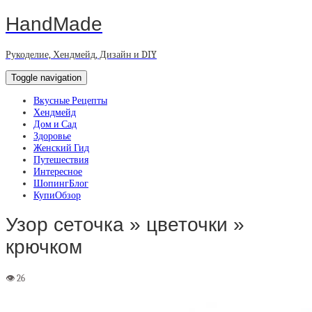
HandMade
Рукоделие, Хендмейд, Дизайн и DIY
Toggle navigation
Вкусные Рецепты
Хендмейд
Дом и Сад
Здоровье
Женский Гид
Путешествия
Интересное
ШопингБлог
КупиОбзор
Узор сеточка » цветочки »
крючком