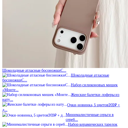
Шоколадные атласные босоножкиС…
Шоколадные атласные
босоножкиС…
Набор силиконовых мишек
«Монте…
Женские балетки-лоферы из
нату…
Очки-новинка, 5 цветов202₽ +
д…
Минималистичные серьги в
сереб…
Набор керамических тарелок