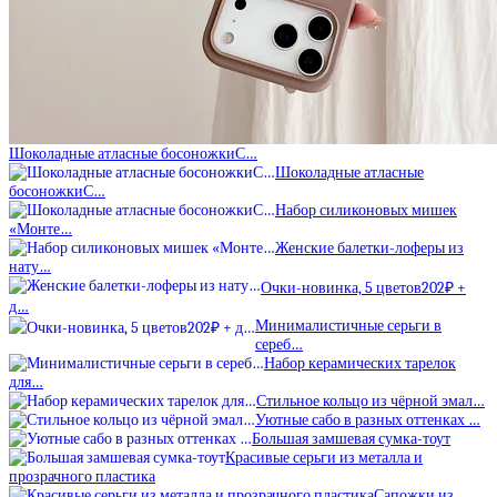
Шоколадные атласные босоножкиС…
Шоколадные атласные
босоножкиС…
Набор силиконовых мишек
«Монте…
Женские балетки-лоферы из
нату…
Очки-новинка, 5 цветов202₽ +
д…
Минималистичные серьги в
сереб…
Набор керамических тарелок
для…
Стильное кольцо из чёрной эмал…
Уютные сабо в разных оттенках …
Большая замшевая сумка-тоут
Красивые серьги из металла и
прозрачного пластика
Сапожки из