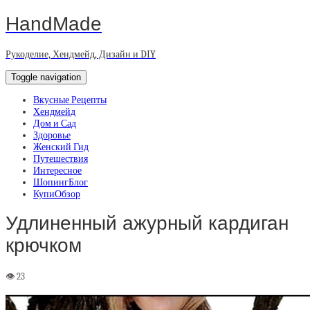
HandMade
Рукоделие, Хендмейд, Дизайн и DIY
Toggle navigation
Вкусные Рецепты
Хендмейд
Дом и Сад
Здоровье
Женский Гид
Путешествия
Интересное
ШопингБлог
КупиОбзор
Удлиненный ажурный кардиган
крючком