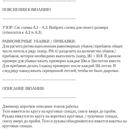
——————————————————-
ПОЯСНЕНИЯ К ВЯЗАНИЮ
——————————————————-
УЗОР: См. схемы А.1 – А.3. Выбрать схемы для своего размера
(относится к А.2 и А.3).
РАВНОМЕРНЫЕ УБАВКИ / ПРИБАВКИ:
Для расчета ритма выполнения равномерных убавок/прибавок общее
число петель в ряду (напр, 194 п) разделить на количество убавок/
прибавок, которое необходимо выполнить (напр, 18) = 10.8. В данном
примере для убавки вязать примерно каждые 10ю и 11ю петли вместе.
Для прибавки делать 1 накид примерно после каждой 11й петли. В
след.ряду накид вязать скрещенной петлей, чтобы не было дырочки.
——————————————————-
ОПИСАНИЕ ВЯЗАНИЯ:
——————————————————-
Джемпер, короткое описание этапов работы:
Тело вяжется по кругу на круговых спицах, снизу вверх до пройм.
Рукава вяжутся по кругу на коротких круговых / чулочных спицах,
снизу вверх до пройм. Тело и рукава объединяются и вяжется кокетка на
круговых спицах.