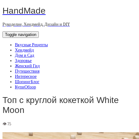
HandMade
Рукоделие, Хендмейд, Дизайн и DIY
Toggle navigation
Вкусные Рецепты
Хендмейд
Дом и Сад
Здоровье
Женский Гид
Путешествия
Интересное
ШопингБлог
КупиОбзор
Топ с круглой кокеткой White
Moon