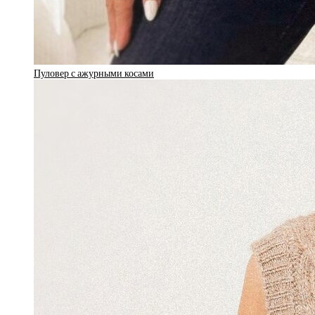
Пуловер с ажурными косами