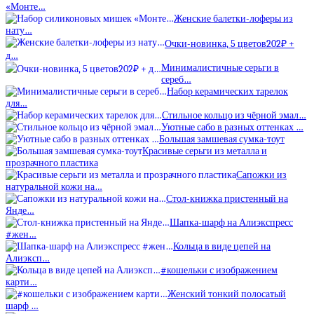
«Монте…
Женские балетки-лоферы из
нату…
Очки-новинка, 5 цветов202₽ +
д…
Минималистичные серьги в
сереб…
Набор керамических тарелок
для…
Стильное кольцо из чёрной эмал…
Уютные сабо в разных оттенках …
Большая замшевая сумка-тоут
Красивые серьги из металла и
прозрачного пластика
Сапожки из
натуральной кожи на…
Стол-книжка пристенный на
Янде…
Шапка-шарф на Алиэкспресс
#жен…
Кольца в виде цепей на
Алиэксп…
#кошельки с изображением
карти…
Женский тонкий полосатый
шарф …