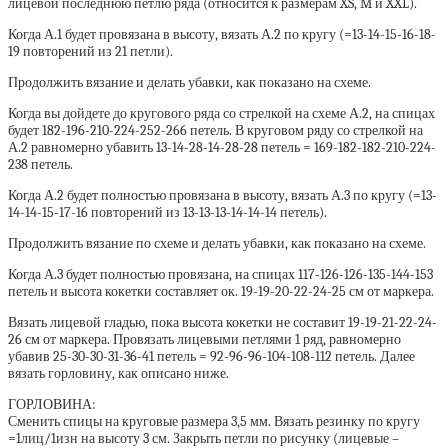
лицевой последнюю петлю ряда (относится к размерам XS, M и XXL).
Когда А.1 будет провязана в высоту, вязать А.2 по кругу (=13-14-15-16-18-
19 повторений из 21 петли).
Продолжить вязание и делать убавки, как показано на схеме.
Когда вы дойдете до кругового ряда со стрелкой на схеме А.2, на спицах
будет 182-196-210-224-252-266 петель. В круговом ряду со стрелкой на
А.2 равномерно убавить 13-14-28-14-28-28 петель = 169-182-182-210-224-
238 петель.
Когда А.2 будет полностью провязана в высоту, вязать А.3 по кругу (=13-
14-14-15-17-16 повторений из 13-13-13-14-14-14 петель).
Продолжить вязание по схеме и делать убавки, как показано на схеме.
Когда А.3 будет полностью провязана, на спицах 117-126-126-135-144-153
петель и высота кокетки составляет ок. 19-19-20-22-24-25 см от маркера.
Вязать лицевой гладью, пока высота кокетки не составит 19-19-21-22-24-
26 см от маркера. Провязать лицевыми петлями 1 ряд, равномерно
убавив 25-30-30-31-36-41 петель = 92-96-96-104-108-112 петель. Далее
вязать горловину, как описано ниже.
ГОРЛОВИНА:
Сменить спицы на круговые размера 3,5 мм. Вязать резинку по кругу
=1лиц/1изн на высоту 3 см. Закрыть петли по рисунку (лицевые –