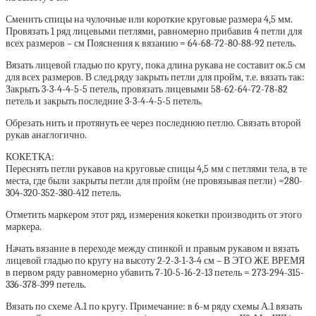
Сменить спицы на чулочные или короткие круговые размера 4,5 мм.
Провязать 1 ряд лицевыми петлями, равномерно прибавив 4 петли для
всех размеров – см Пояснения к вязанию = 64-68-72-80-88-92 петель.
Вязать лицевой гладью по кругу, пока длина рукава не составит ок.5 см
для всех размеров. В след.ряду закрыть петли для пройм, т.е. вязать так:
Закрыть 3-3-4-4-5-5 петель, провязать лицевыми 58-62-64-72-78-82
петель и закрыть последние 3-3-4-4-5-5 петель.
Обрезать нить и протянуть ее через последнюю петлю. Связать второй
рукав анаглогично.
КОКЕТКА:
Переснять петли рукавов на круговые спицы 4,5 мм с петлями тела, в те
места, где были закрыты петли для пройм (не провязывая петли) =280-
304-320-352-380-412 петель.
Отметить маркером этот ряд, измерения кокетки производить от этого
маркера.
Начать вязание в переходе между спинкой и правым рукавом и вязать
лицевой гладью по кругу на высоту 2-2-3-1-3-4 см – В ЭТО ЖЕ ВРЕМЯ
в первом ряду равномерно убавить 7-10-5-16-2-13 петель = 273-294-315-
336-378-399 петель.
Вязать по схеме А.1 по кругу. Примечание: в 6-м ряду схемы А.1 вязать