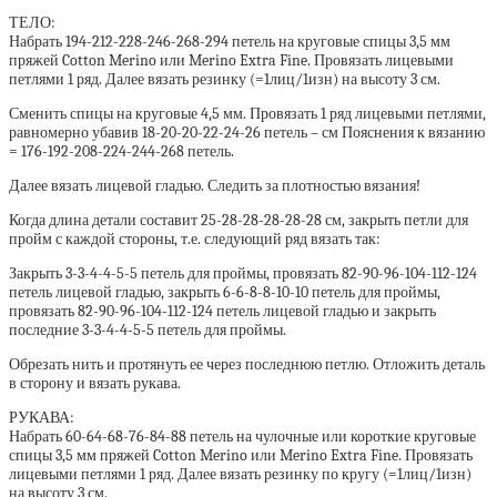
ТЕЛО:
Набрать 194-212-228-246-268-294 петель на круговые спицы 3,5 мм
пряжей Cotton Merino или Merino Extra Fine. Провязать лицевыми
петлями 1 ряд. Далее вязать резинку (=1лиц/1изн) на высоту 3 см.
Сменить спицы на круговые 4,5 мм. Провязать 1 ряд лицевыми петлями,
равномерно убавив 18-20-20-22-24-26 петель – см Пояснения к вязанию
= 176-192-208-224-244-268 петель.
Далее вязать лицевой гладью. Следить за плотностью вязания!
Когда длина детали составит 25-28-28-28-28-28 см, закрыть петли для
пройм с каждой стороны, т.е. следующий ряд вязать так:
Закрыть 3-3-4-4-5-5 петель для проймы, провязать 82-90-96-104-112-124
петель лицевой гладью, закрыть 6-6-8-8-10-10 петель для проймы,
провязать 82-90-96-104-112-124 петель лицевой гладью и закрыть
последние 3-3-4-4-5-5 петель для проймы.
Обрезать нить и протянуть ее через последнюю петлю. Отложить деталь
в сторону и вязать рукава.
РУКАВА:
Набрать 60-64-68-76-84-88 петель на чулочные или короткие круговые
спицы 3,5 мм пряжей Cotton Merino или Merino Extra Fine. Провязать
лицевыми петлями 1 ряд. Далее вязать резинку по кругу (=1лиц/1изн)
на высоту 3 см.