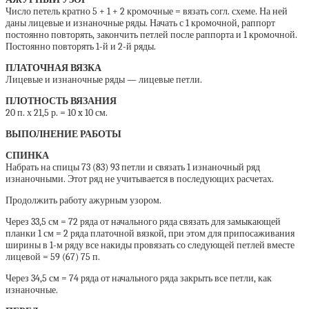
Число петель кратно 5 + 1 + 2 кромочные = вязать согл. схеме. На ней
даны лицевые и изнаночные ряды. Начать с 1 кромочной, раппорт
постоянно повторять, закончить петлей после раппорта и 1 кромочной.
Постоянно повторять 1-й и 2-й ряды.
ПЛАТОЧНАЯ ВЯЗКА
Лицевые и изнаночные ряды — лицевые петли.
ПЛОТНОСТЬ ВЯЗАНИЯ
20 п. х 21,5 р. = 10 x 10 см.
ВЫПОЛНЕНИЕ РАБОТЫ
СПИНКА
Набрать на спицы 73 (83) 93 петли и связать 1 изнаночный ряд
изнаночными. Этот ряд не учитывается в последующих расчетах.
Продолжить работу ажурным узором.
Через 33,5 см = 72 ряда от начального ряда связать для замыкающей
планки 1 см = 2 ряда платочной вязкой, при этом для припосаживания
ширины в 1-м ряду все накиды провязать со следующей петлей вместе
лицевой = 59 (67) 75 п.
Через 34,5 см = 74 ряда от начального ряда закрыть все петли, как
изнаночные.