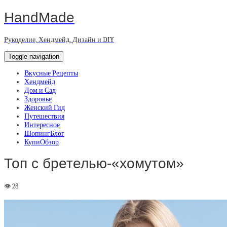
HandMade
Рукоделие, Хендмейд, Дизайн и DIY
Toggle navigation
Вкусные Рецепты
Хендмейд
Дом и Сад
Здоровье
Женский Гид
Путешествия
Интересное
ШопингБлог
КупиОбзор
Топ с бретелью-«хомутом»