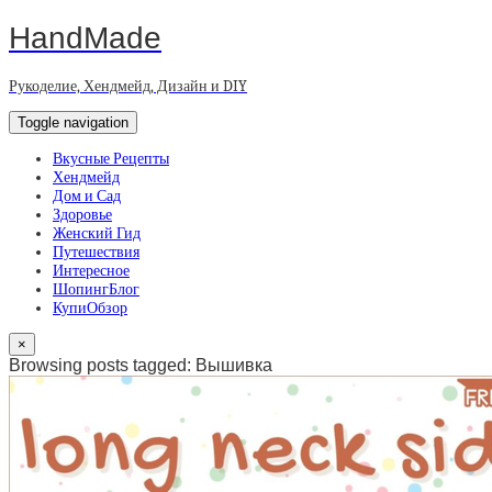
HandMade
Рукоделие, Хендмейд, Дизайн и DIY
Toggle navigation
Вкусные Рецепты
Хендмейд
Дом и Сад
Здоровье
Женский Гид
Путешествия
Интересное
ШопингБлог
КупиОбзор
×
Browsing posts tagged: Вышивка