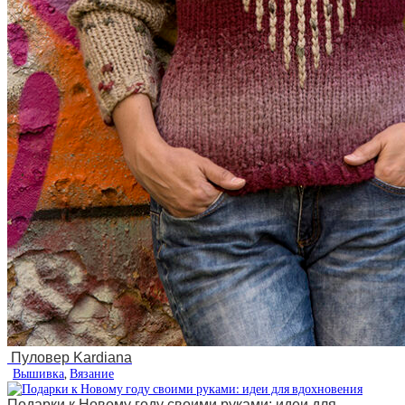
Пуловер Kardiana
Вышивка
,
Вязание
Подарки к Новому году своими руками: идеи для