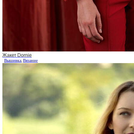
Жакет Dornie
Вышивка
,
Вязание