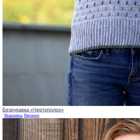
Безрукавка «Чертополох»
Вышивка
,
Вязание