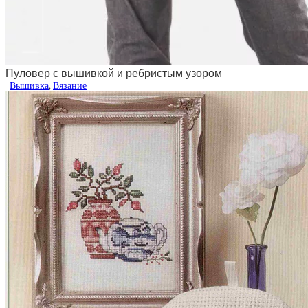
Пуловер с вышивкой и ребристым узором
Вышивка
,
Вязание