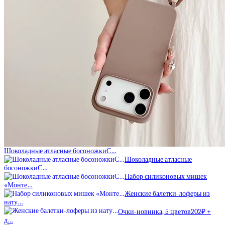
Шоколадные атласные босоножкиС…
Шоколадные атласные
босоножкиС…
Набор силиконовых мишек
«Монте…
Женские балетки-лоферы из
нату…
Очки-новинка, 5 цветов202₽ +
д…