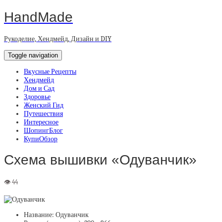
HandMade
Рукоделие, Хендмейд, Дизайн и DIY
Toggle navigation
Вкусные Рецепты
Хендмейд
Дом и Сад
Здоровье
Женский Гид
Путешествия
Интересное
ШопингБлог
КупиОбзор
Схема вышивки «Одуванчик»
Название: Одуванчик