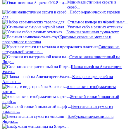
Минималистичные серьги в
сереб…
Набор керамических тарелок
для…
Стильное кольцо из чёрной эмал…
Уютные сабо в разных оттенках …
Большая замшевая сумка-тоут
Красивые серьги из металла и
прозрачного пластика
Сапожки из
натуральной кожи на…
Стол-книжка пристенный на
Янде…
Шапка-шарф на Алиэкспресс
#жен…
Кольца в виде цепей на
Алиэксп…
#кошельки с изображением
карти…
Женский тонкий полосатый
шарф …
Вместительная сумка из
«маслян…
Бамбуковая менажница на
Яндекс…