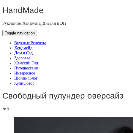
HandMade
Рукоделие, Хендмейд, Дизайн и DIY
Toggle navigation
Вкусные Рецепты
Хендмейд
Дом и Сад
Здоровье
Женский Гид
Путешествия
Интересное
ШопингБлог
КупиОбзор
Свободный пулундер оверсайз