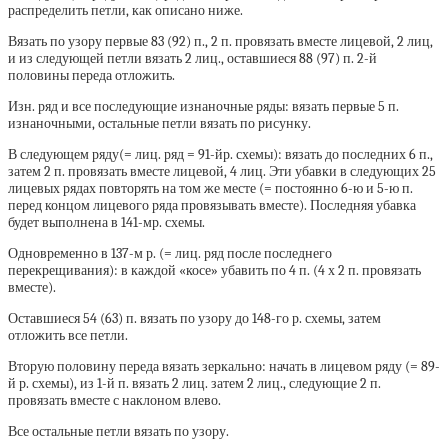
распределить петли, как описано ниже.
Вязать по узору первые 83 (92) п., 2 п. провязать вместе лицевой, 2 лиц,
и из следующей петли вязать 2 лиц., оставшиеся 88 (97) п. 2-й
половины переда отложить.
Изн. ряд и все последующие изнаночные ряды: вязать первые 5 п.
изнаночными, остальные петли вязать по рисунку.
В следующем ряду(= лиц. ряд = 91-йр. схемы): вязать до последних 6 п.,
затем 2 п. провязать вместе лицевой, 4 лиц. Эти убавки в следующих 25
лицевых рядах повторять на том же месте (= постоянно 6-ю и 5-ю п.
перед концом лицевого ряда провязывать вместе). Последняя убавка
будет выполнена в 141-мр. схемы.
Одновременно в 137-м р. (= лиц. ряд после последнего
перекрещивания): в каждой «косе» убавить по 4 п. (4 х 2 п. провязать
вместе).
Оставшиеся 54 (63) п. вязать по узору до 148-го р. схемы, затем
отложить все петли.
Вторую половину переда вязать зеркально: начать в лицевом ряду (= 89-
й р. схемы), из 1-й п. вязать 2 лиц. затем 2 лиц., следующие 2 п.
провязать вместе с наклоном влево.
Все остальные петли вязать по узору.