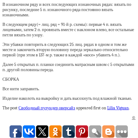
В изнаночном ряду и всех последующих изнаночных рядах: вязать по
рисунку, последние 5 п. изнаночного ряда постоянно вязать
изнаночными.
В следующем ряду(= лиц. ряд = 91-й р. схемы): первые 4 п. вязать
лицевыми, затем 2 п. провязать вместе с наклоном влево, все остальные
петли вязать по узору.
Эти убавки повторить в следующих 25 лиц. рядах в одном и том же
месте и закончить вторую половину переда зеркально относительно
первой (при этом в 137-м р. также в каждой «косе» убавить 4 п.).
Далее 5 открытых п. планки соединить матрасным швом с 5 открытыми
п. другой половины переда.
СБОРКА
Все нити заправить.
Изделие наколоть на выкройку и дать высохнуть под влажной тканью.
The post
Свободный пулундер оверсайз
appeared first on
Lilia Vignan
.
©