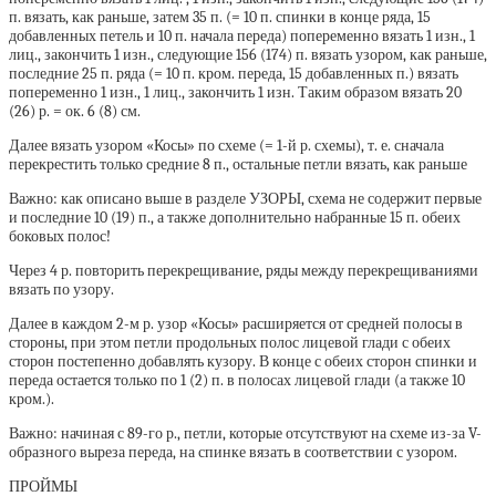
п. вязать, как раньше, затем 35 п. (= 10 п. спинки в конце ряда, 15
добавленных петель и 10 п. начала переда) попеременно вязать 1 изн., 1
лиц., закончить 1 изн., следующие 156 (174) п. вязать узором, как раньше,
последние 25 п. ряда (= 10 п. кром. переда, 15 добавленных п.) вязать
попеременно 1 изн., 1 лиц., закончить 1 изн. Таким образом вязать 20
(26) р. = ок. 6 (8) см.
Далее вязать узором «Косы» по схеме (= 1-й р. схемы), т. е. сначала
перекрестить только средние 8 п., остальные петли вязать, как раньше
Важно: как описано выше в разделе УЗОРЫ, схема не содержит первые
и последние 10 (19) п., а также дополнительно набранные 15 п. обеих
боковых полос!
Через 4 р. повторить перекрещивание, ряды между перекрещиваниями
вязать по узору.
Далее в каждом 2-м р. узор «Косы» расширяется от средней полосы в
стороны, при этом петли продольных полос лицевой глади с обеих
сторон постепенно добавлять кузору. В конце с обеих сторон спинки и
переда остается только по 1 (2) п. в полосах лицевой глади (а также 10
кром.).
Важно: начиная с 89-го р., петли, которые отсутствуют на схеме из-за V-
образного выреза переда, на спинке вязать в соответствии с узором.
ПРОЙМЫ