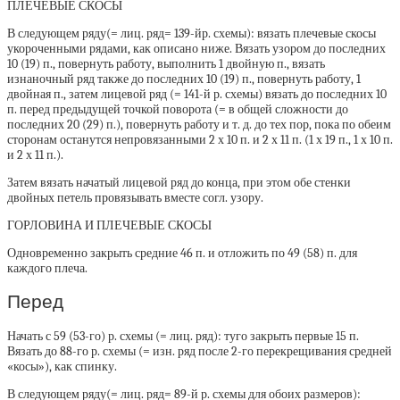
ПЛЕЧЕВЫЕ СКОСЫ
В следующем ряду(= лиц. ряд= 139-йр. схемы): вязать плечевые скосы
укороченными рядами, как описано ниже. Вязать узором до последних
10 (19) п., повернуть работу, выполнить 1 двойную п., вязать
изнаночный ряд также до последних 10 (19) п., повернуть работу, 1
двойная п., затем лицевой ряд (= 141-й р. схемы) вязать до последних 10
п. перед предыдущей точкой поворота (= в общей сложности до
последних 20 (29) п.), повернуть работу и т. д. до тех пор, пока по обеим
сторонам останутся непровязанными 2 х 10 п. и 2 х 11 п. (1 х 19 п., 1 х 10 п.
и 2 х 11 п.).
Затем вязать начатый лицевой ряд до конца, при этом обе стенки
двойных петель провязывать вместе согл. узору.
ГОРЛОВИНА И ПЛЕЧЕВЫЕ СКОСЫ
Одновременно закрыть средние 46 п. и отложить по 49 (58) п. для
каждого плеча.
Перед
Начать с 59 (53-го) р. схемы (= лиц. ряд): туго закрыть первые 15 п.
Вязать до 88-го р. схемы (= изн. ряд после 2-го перекрещивания средней
«косы»), как спинку.
В следующем ряду(= лиц. ряд= 89-й р. схемы для обоих размеров):