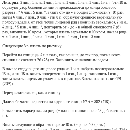
Лиц. ряд:
3 лиц., 1 изн., 1 лиц., 1 изн., 1 лиц., 1 изн., 1 лиц., 1 изн. (эти 10 п.
образуют узор боковой линии и продолжаются до конца бокового
разреза), * 4 лиц., 5 изн. *, вязать от» до » в общей сложности 7 (8) раз,
затем 4 лиц., 7 изн., 8 лиц. (эти 8 п. образуют среднюю вертикальную
полосу изделия, от этой точки лицевой ряд закончить зеркально), 7 изн.,
4 лиц., * 5 изн., 4 лиц. *, повторить от » до » в общей сложности 7 (8)
раз, закончить 10 кром. , которые вязать зеркально к 10 кром. начала ряда,
т. е. 1 изн., 1 лиц. , 1 изн. , 1 лиц., 1 изн., 1 лиц., 1 изн., 3 лиц.
Следующие 3 р. вязать по рисунку.
Перейти на спицы № 4 и вязать, как раньше, до тех пор, пока высота
спинки не составит 26 (28) см. Закончить изнаночным рядом.
В начале следующего лицевого ряда из 1-й п. набрать последовательно
15 п., и эти 15 п. вязать попеременно 1 изн., 1 лиц. , закончить 1 изн.,
затем вязать лицевыми рядами, как и раньше. Затем отложить все 191
(209) п.
Перед вязать так же, как и спинку.
Далее обе части перевести на круговые спицы № 4 = 382 (418) п.
Разместить маркер начала ряда (= начало спинки после 15 добавленных
п.).
Вязать следующим образом: первые 10 п. (= ранее 10 кром. )
попеременно вязать 1 лиц. , 1 изн., закончить 1 изн., следующие 156 (174)