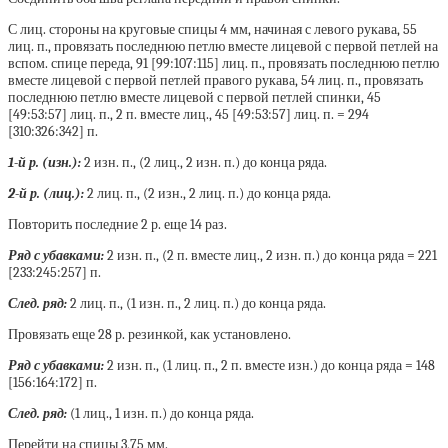
С лиц. стороны на круговые спицы 4 мм, начиная с левого рукава, 55
лиц. п., провязать последнюю петлю вместе лицевой с первой петлей на
вспом. спице переда, 91 [99:107:115] лиц. п., провязать последнюю петлю
вместе лицевой с первой петлей правого рукава, 54 лиц. п., провязать
последнюю петлю вместе лицевой с первой петлей спинки, 45
[49:53:57] лиц. п., 2 п. вместе лиц., 45 [49:53:57] лиц. п. = 294
[310:326:342] п.
1-й р. (изн.):
2 изн. п., (2 лиц., 2 изн. п.) до конца ряда.
2-й р. (лиц.):
2 лиц. п., (2 изн., 2 лиц. п.) до конца ряда.
Повторить последние 2 р. еще 14 раз.
Ряд с убавками:
2 изн. п., (2 п. вместе лиц., 2 изн. п.) до конца ряда = 221
[233:245:257] п.
След. ряд:
2 лиц. п., (1 изн. п., 2 лиц. п.) до конца ряда.
Провязать еще 28 р. резинкой, как установлено.
Ряд с убавками:
2 изн. п., (1 лиц. п., 2 п. вместе изн.) до конца ряда = 148
[156:164:172] п.
След. ряд:
(1 лиц., 1 изн. п.) до конца ряда.
Перейти на спицы 3,75 мм.