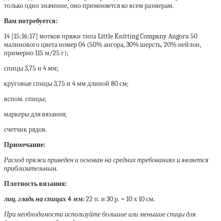
только одно значение, оно применяется ко всем размерам.
Вам потребуется:
14 [15:16:17] мотков пряжи типа Little Knitting Company Angora 50
малинового цвета номер 04 (50% ангора, 30% шерсть, 20% нейлон,
примерно 115 м/25 г);
спицы 3,75 и 4 мм;
круговые спицы 3,75 и 4 мм длиной 80 см;
вспом. спицы;
маркеры для вязания;
счетчик рядов.
Примечание:
Расход пряжи приведен и основан на средних требованиях и является
приблизительным.
Плотность вязания:
лиц. гладь на спицах 4 мм:
22 п. и 30 р. = 10 х 10 см.
При необходимости используйте большие или меньшие спицы для