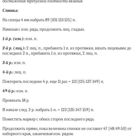
достижения требуемой плотности вязания.
Спинка:
На спицы 4 мм набрать 89 [101:113:125] п.
Начиная с изн. ряда, продолжить лиц. гладью.
1-й р. (изн.):
изн. п.
2-й р. (лиц.):
2 лиц. п., прибавить 1 п. из протяжки, вязать лицевыми до
последних 2 п., прибавить 1 п. из протяжки, 2 лиц. п.
3-й р.:
изн. п.
4-й р.:
лиц. п.
Повторить последние 4 р. еще 11 раз = 113 [125:137:149] п.
49-й р.:
изн. п.
Провязать 18 р.
В начале след. 2 р. набрать 5 п. = 123 [135:147:159] п.
Поместить маркер с обеих сторон последнего ряда.
Продолжить прямо, пока величина спинки не составит 47 [48:49:50] от
наборного края, заканчивая изн. рядом.