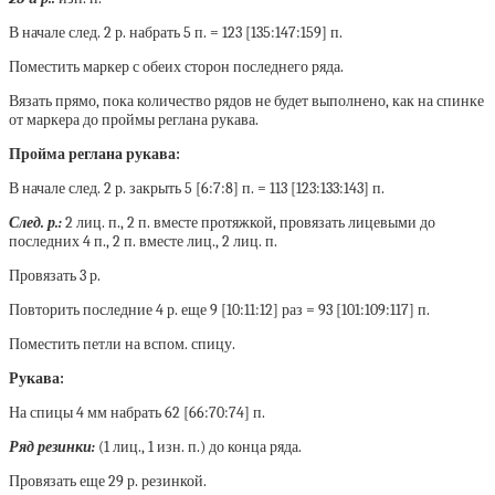
В начале след. 2 р. набрать 5 п. = 123 [135:147:159] п.
Поместить маркер с обеих сторон последнего ряда.
Вязать прямо, пока количество рядов не будет выполнено, как на спинке
от маркера до проймы реглана рукава.
Пройма реглана рукава:
В начале след. 2 р. закрыть 5 [6:7:8] п. = 113 [123:133:143] п.
След. р.:
2 лиц. п., 2 п. вместе протяжкой, провязать лицевыми до
последних 4 п., 2 п. вместе лиц., 2 лиц. п.
Провязать 3 р.
Повторить последние 4 р. еще 9 [10:11:12] раз = 93 [101:109:117] п.
Поместить петли на вспом. спицу.
Рукава:
На спицы 4 мм набрать 62 [66:70:74] п.
Ряд резинки:
(1 лиц., 1 изн. п.) до конца ряда.
Провязать еще 29 р. резинкой.