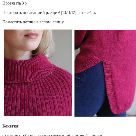
Провязать 3 р.
Повторить последние 4 р. еще 9 [10:11:12] раз = 56 п.
Поместить петли на вспом. спицу.
Кокетка:
Соединить оба шва реглана передний и правой спинки.