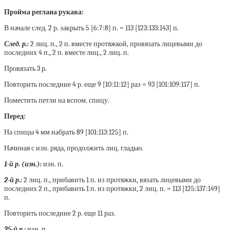
Пройма реглана рукава:
В начале след. 2 р. закрыть 5 [6:7:8] п. = 113 [123:133:143] п.
След. р.:
2 лиц. п., 2 п. вместе протяжкой, провязать лицевыми до
последних 4 п., 2 п. вместе лиц., 2 лиц. п.
Провязать 3 р.
Повторить последние 4 р. еще 9 [10:11:12] раз = 93 [101:109:117] п.
Поместить петли на вспом. спицу.
Перед:
На спицы 4 мм набрать 89 [101:113:125] п.
Начиная с изн. ряда, продолжить лиц. гладью.
1-й р. (изн.):
изн. п.
2-й р.:
2 лиц. п., прибавить 1 п. из протяжки, вязать лицевыми до
последних 2 п., прибавить 1 п. из протяжки, 2 лиц. п. = 113 [125:137:149]
п.
Повторить последние 2 р. еще 11 раз.
25-й р.:
изн. п.