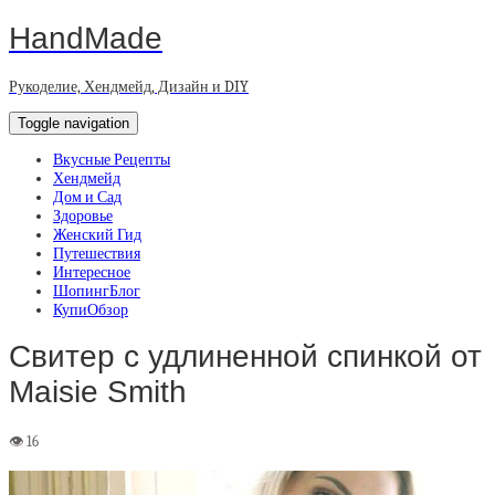
HandMade
Рукоделие, Хендмейд, Дизайн и DIY
Toggle navigation
Вкусные Рецепты
Хендмейд
Дом и Сад
Здоровье
Женский Гид
Путешествия
Интересное
ШопингБлог
КупиОбзор
Свитер с удлиненной спинкой от
Maisie Smith